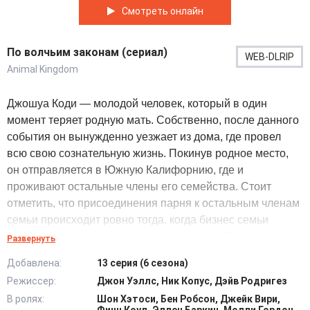
Смотреть онлайн
По волчьим законам (сериал)
WEB-DLRIP
Animal Kingdom
Джошуа Коди — молодой человек, который в один
момент теряет родную мать. Собственно, после данного
события он вынужденно уезжает из дома, где провел
всю свою сознательную жизнь. Покинув родное место,
он отправляется в Южную Калифорнию, где и
проживают остальные члены его семейства. Стоит
отметить, что присоединения парня к остальным членам
семьи происходит ровно тогда, когда бизнес семьи
находится на стадии своего становления. Родная тетя
Развернуть
Джошуа, женщина по имени Джанин, умело занимается
Добавлена:
13 серия (6 сезона)
ведением дел и с течением времени старается привлечь
Режиссер:
Джон Уэллс, Ник Копус, Дэйв Родригез
к этому занятию детей своих.
В ролях:
Шон Хэтоси, Бен Робсон, Джейк Вири,