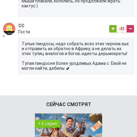
Мыши плакали, кололись, но продолжали жрать
кактус:)
СС
-41
Гости
Тупые пиндосы, надо собрать всех этих черном.зых
и отправить их обратно в Африку, а не делать из
этих тупиц аналогов и богов, идиоты дерьмократы!
Тупая пиндосня более уродливых Адама с Евой не
могли найти, дебилы 🚽
СЕЙЧАС СМОТРЯТ
+ 6 серия
+ 3 серия