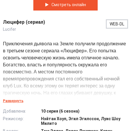
Смотреть онлайн
Люцифер (сериал)
WEB-DL
Lucifer
Приключения дьявола на Земле получили продолжение
в третьем сезоне сериала «Люцифер». Его попытка
освоить человеческую жизнь имела отличное начало.
Богатство, власть и популярность окружала его
повсеместно. А местом постоянного
времяпрепровождения стал его собственный ночной
клуб Lux. Ко всему этому он теряет интерес за одну
трагическую ночь. На его глазах убивают девушку, к
которой успел привязаться Люцифер. Желание
Развернуть
приложить руку к расследованию этого дела приводит
Добавлена:
10 серия (6 сезона)
его к красивой и обаятельной сотруднице полиции Хлое.
Режиссер:
Нэйтан Хоуп, Эгил Эгилссон, Луис Шоу
Милито
И теперь, в третьем сезоне Повелитель ада головой