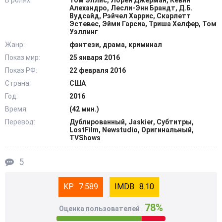
В ролях:
Том Эллис, Лорен Джерман, Кевин
окунается в любовь. Он решает поведать Хлое о своей
Алехандро, Лесли-Энн Брандт, Д.Б.
Вудсайд, Рэйчел Харрис, Скарлетт
истинной сущности, и цели своего пребывания на
Эстевес, Эйми Гарсиа, Триша Хелфер, Том
Земле. Но внезапное событие не позволяет ему это
Уэллинг
сделать. Получив удар по голове о неизвестного лица,
Жанр:
фэнтези, драма, криминал
проснувшись, он оказывается на бескрайней долине
Показ мир:
25 января 2016
один с ангельскими крыльями на плечах. Учитывая то,
Показ РФ:
22 февраля 2016
что в предыдущих эпизодах Люцифер ослушался
Страна:
США
приказа своего отца, не исключена взаимосвязь с этим
Год:
2016
событием. Смотрите онлайн новый сезон сериала
Время:
(42 мин.)
«Люцифер» на филмикс сайте, чтобы узнать, чем же
Перевод:
Дублированный, Jaskier, Субтитры,
закончится эта необычная история. @Filmix.fan
LostFilm, Newstudio, Оригинальный,
TVShows
5
7.589
8.10
78%
Оценка пользователей