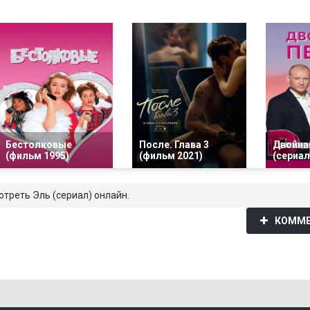
Бестолковые
После. Глава 3
Двойна
(фильм 1995)
(фильм 2021)
(сериал
отреть Эль (сериал) онлайн.
КОММЕ