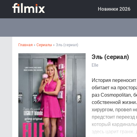
Новинки 2026
Главная
»
Сериалы
» Эль (сериал)
Эль (сериал)
Elle
История переносит 
обитает на простор
раз Cosmopolitan, б
собственной жизни.
хирургом, провел н
предстоит переезд 
который кардинальн
здесь царит гранж