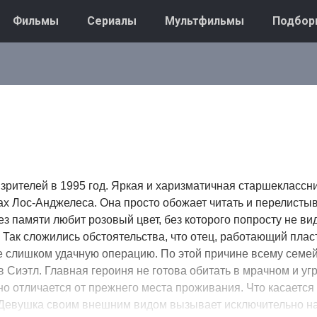
Фильмы
Сериалы
Мультфильмы
Подбор
зрителей в 1995 год. Яркая и харизматичная старшеклассн
ах Лос-Анджелеса. Она просто обожает читать и перелистыв
ез памяти любит розовый цвет, без которого попросту не ви
 Так сложились обстоятельства, что отец, работающий пла
е слишком удачную операцию. По этой причине всему семей
в Сиэтл. Главная героиня не готова обитать в мрачном и уг
о отличается от прежнего места проживания. Что касается
. Девушка своим внешним видом вызывает исключительно н