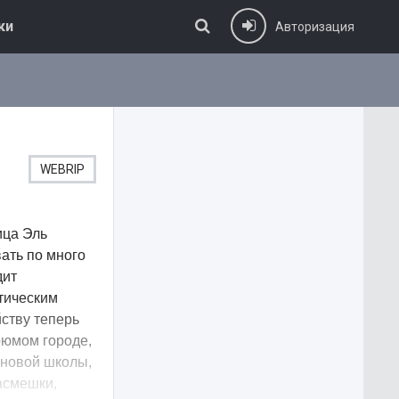
ки
Авторизация
WEBRIP
ица Эль
ать по много
дит
стическим
ству теперь
рюмом городе,
 новой школы,
асмешки,