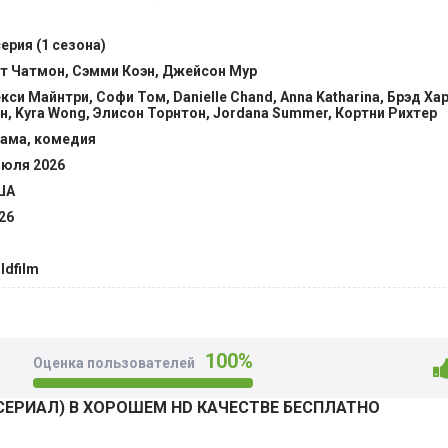
спринимает всерьез. Адаптация происходит довольно сложн
единомышленников. В какой-то момент начинается настояща
серия (1 сезона)
иод накаляются отношения с мамой, к тому же барышня ока
т Чатмон, Сэмми Коэн, Джейсон Мур
ике. @Filmix.fan
кси Майнтри, Софи Том, Danielle Chand, Anna Katharina, Брэд Ха
н, Kyra Wong, Элисон Торнтон, Jordana Summer, Кортни Рихтер
ама, комедия
июля 2026
ША
26
ldfilm
100%
Оценка пользователей
СЕРИАЛ) В ХОРОШЕМ HD КАЧЕСТВЕ БЕСПЛАТНО