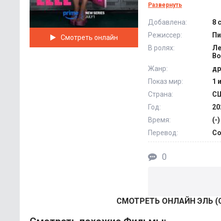
коллектив ее не во
Развернуть
нет новых друзей, 
Добавлена:
8 
такой сложный пер
Режиссер:
Пи
Смотреть онлайн
любовном треугольн
В ролях:
Ле
Во
Жанр:
др
Показ мир:
1 
Страна:
С
Год:
20
Время:
(-)
Перевод:
Co
0
СМОТРEТЬ ОНЛАЙН ЭЛЬ (