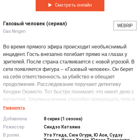
Смотреть онлайн
Газовый человек (сериал)
WEBRIP
Gas Ningen
Во время прямого эфира происходит необъяснимый
инцидент. Гость внезапно погибает прямо на глазах у
зрителей. После страна сталкивается с новой угрозой. В
сети появляется фигура – «Газовый человек». Он берет
на себя ответственность за убийство и обещает
продолжение. Расследование поручают детективу
Кенджи Окамото. Тот быстро понимает, что имеет дело с
мутантом. Злоумышленник способен превращать тело в
газ. Перед нападением он доносит до полицейских
Развернуть
предупреждение и откровенно забавляется. В центре
Добавлена:
8 серия (1 сезона)
событий оказывается журналистка Кеко Коно. Она
Режиссер:
Синдзо Катаяма
работает на крупный телеканал и пробует восстановить
В ролях:
Ута Утида, Сюн Огури, Ю Аои, Судзу
цепочку событий. По мере расследования герои