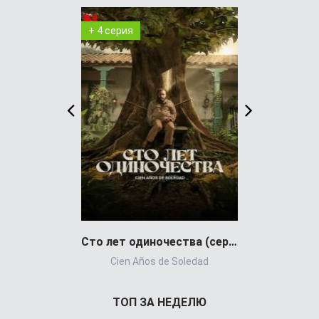
+ 4 серия
WEB-DL
Сто лет одиночества (сериал)
Cien Años de Soledad
Gong
ТОП ЗА НЕДЕЛЮ