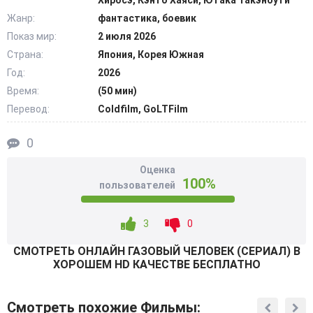
Хиросэ, Кэнто Хаяси, Ютака Такэноути
выходят на след скрытых экспериментов. Влиятельные
Жанр:
фантастика, боевик
люди десятилетиями пытались скрыть правду о
Показ мир:
2 июля 2026
происхождении аномалии. «Газовый человек» не просто
Страна:
Япония, Корея Южная
убийца, а часть гораздо более крупной истории. Личные
Год:
2026
мотивы переплетаются с научными экспериментами и
Время:
(50 мин)
корпоративными тайнами. @Filmix.fan
Перевод:
Coldfilm, GoLTFilm
0
Оценка
100%
пользователей
3
0
СМОТРEТЬ ОНЛАЙН ГАЗОВЫЙ ЧЕЛОВЕК (СЕРИАЛ) В
ХОРОШЕМ HD КАЧЕСТВЕ БЕСПЛАТНО
Смотреть похожие Фильмы: