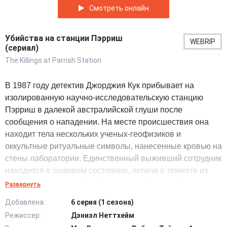
Смотреть онлайн
Убийства на станции Пэрриш
WEBRIP
(сериал)
The Killings at Parrish Station
В 1987 году детектив Джорджия Кук прибывает на
изолированную научно-исследовательскую станцию
Пэрриш в далекой австралийской глуши после
сообщения о нападении. На месте происшествия она
находит тела нескольких ученых-геофизиков и
оккультные ритуальные символы, нанесенные кровью на
стены лаборатории. Единственный выживший сотрудник
находится в шоковом состоянии, лепеча о темноте из
глубокой скважины. Геофизики случайно пробурили
Развернуть
древнюю подземную аномалию, излучающую странную
Добавлена:
6 серия (1 сезона)
инфразвуковую вибрацию. Из-за давления руководства
Режиссер:
Дэниэл Неттхейм
следствие быстро закрывают, списав трагедию на