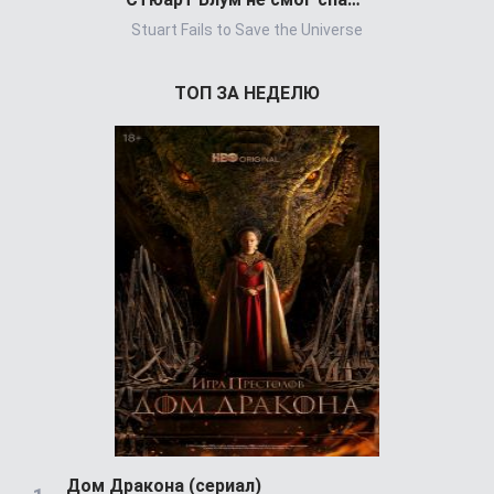
Stuart Fails to Save the Universe
Power Book 
ТОП ЗА НЕДЕЛЮ
Дом Дракона (сериал)