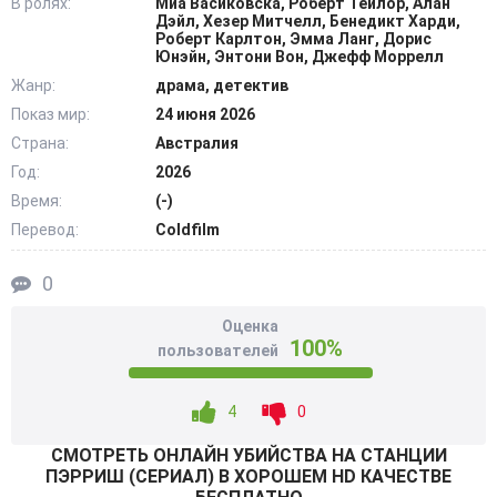
В ролях:
Миа Васиковска, Роберт Тейлор, Алан
массовый психоз, однако женщина тайно забирает
Дэйл, Хезер Митчелл, Бенедикт Харди,
архивные магнитные ленты с собой. Сюжет
Роберт Карлтон, Эмма Ланг, Дорис
Юнэйн, Энтони Вон, Джефф Моррелл
перемещается в 2026 год - пожилая героиня вышла в
Жанр:
драма, детектив
отставку и живет в уединении, страдая от ночных
Показ мир:
24 июня 2026
кошмаров. На законсервированном объекте происходит
новая серия загадочных убийств группы искателей
Страна:
Австралия
минералов, полностью повторяющая почерк старого
Год:
2026
дела. @Filmix.fan
Время:
(-)
Перевод:
Coldfilm
0
Оценка
100%
пользователей
4
0
СМОТРEТЬ ОНЛАЙН УБИЙСТВА НА СТАНЦИИ
ПЭРРИШ (СЕРИАЛ) В ХОРОШЕМ HD КАЧЕСТВЕ