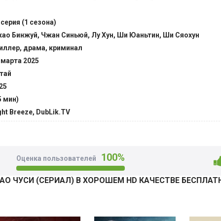
й, Чэнцяню приходится брать на себя обязанности по вос
тоятельств. Спустя время, наставник мальчика и его ученик
 серия (1 сезона)
омпанию. Молодой Чжао вырос среди тех, в кого мало кто 
ао Бинжуй, Чжан Синьюй, Лу Хун, Ши Юаньтин, Ши Сяохун
емными родителями ему приходится уехать, но по возвраще
иллер, драма, криминал
нах своих близких еще при жизни. @Filmix.fan
 марта 2025
тай
25
5 мин)
ght Breeze, DubLik.TV
100%
Оценка пользователей
О ЧУСИ (СЕРИАЛ) В ХОРОШЕМ HD КАЧЕСТВЕ БЕСПЛАТ