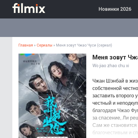
Новинки 2026
Главная
»
Сериалы
» Меня зовут Чжао Чуси (сериал)
Меня зовут Чжа
Wo jiao zhao chu xi
Чжан Шэнбай в жизн
собственной честно
заставить второго 
честный и неподкуп
благодаря Чжао Фуг
за спасение, Ли ре
Сам же становится 
благочестивым и сп