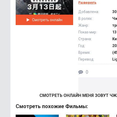
прямых обязанносте
Развернуть
силу непростых обс
Добавлена:
30
тайно основывают к
В ролях:
Чж
Смотреть онлайн
трагедии с его при
Жанр:
тр
много нового о пла
Показ мир:
13
Страна:
Ки
Год:
20
Время:
(4
Перевод:
Li
0
СМОТРEТЬ ОНЛАЙН МЕНЯ ЗОВУТ ЧЖА
Смотреть похожие Фильмы: