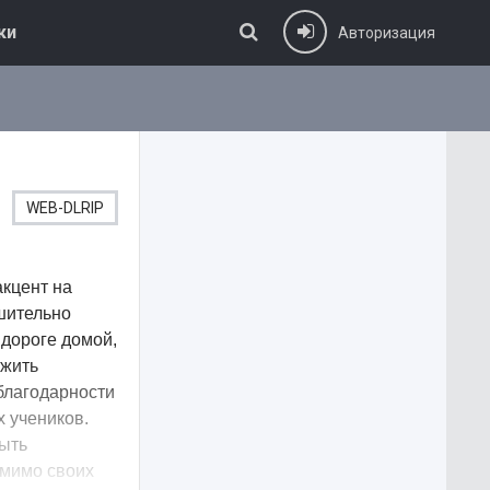
ки
Авторизация
WEB-DLRIP
акцент на
шительно
 дороге домой,
ыжить
 благодарности
 учеников.
быть
омимо своих