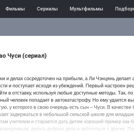
Фильмы
Сериалы
Мультфильмы
Подбор
о Чуси (сериал)
и и делах сосредоточен на прибыли, а Ли Чэнцянь делает 
сти и поступает исходя из убеждений. Первый настроен ре
уйти в отставку, используя любые доступные методы. Так, по
ный человек попадает в автокатастрофу. Но ему удается в
ую, у которого в свою очередь есть сын – Чуси. В качестве
шает задержаться в небольшой сельской школе для младших
там учителем и старается дать детям хороший пример как 
раведливым, делать добрые дела и заботиться о других. П