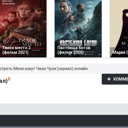
Тихое место 2
Пастбища богов
(фильм 2021)
(фильм 2026)
Мария 
отреть Меня зовут Чжао Чуси (сериал) онлайн.
0
КОММЕ
ал)