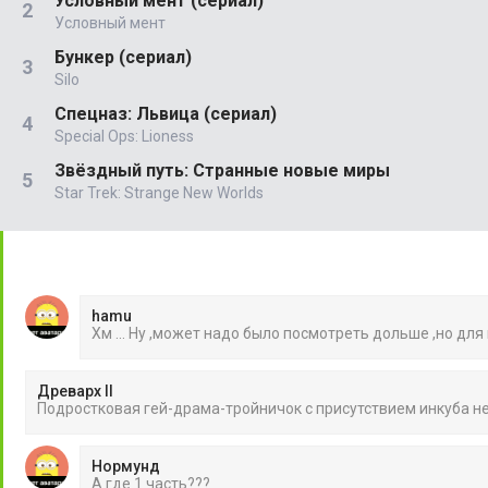
Условный мент (сериал)
Условный мент
Бункер (сериал)
Silo
Спецназ: Львица (сериал)
Special Ops: Lioness
Звёздный путь: Странные новые миры
Star Trek: Strange New Worlds
hamu
Хм ... Ну ,может надо было посмотреть дольше ,но для
Древарх II
Подростковая гей-драма-тройничок с присутствием инкуба 
Нормунд
А где 1 часть???