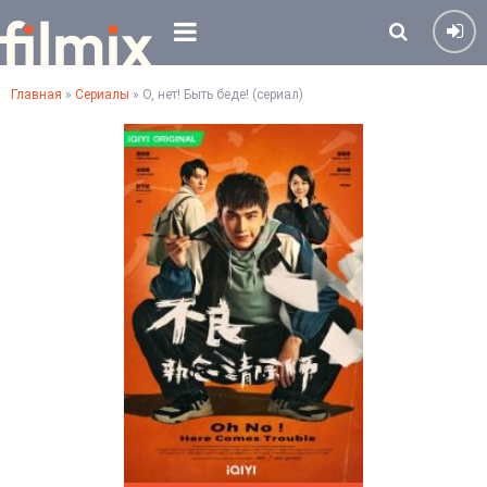
Главная
»
Сериалы
» О, нет! Быть беде! (сериал)