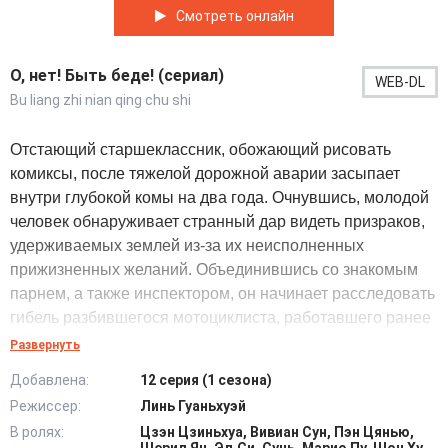
Смотреть онлайн
О, нет! Быть беде! (сериал)
WEB-DL
Bu liang zhi nian qing chu shi
Отстающий старшеклассник, обожающий рисовать
комиксы, после тяжелой дорожной аварии засыпает
внутри глубокой комы на два года. Очнувшись, молодой
человек обнаруживает странный дар видеть призраков,
удерживаемых землей из-за их неисполненных
прижизненных желаний. Объединившись со знакомым
парнем, а также инспектором, он начинает расследовать
гибель разбившегося мотоциклиста, работавшего ранее
обычным фармацевтом. Команда навещает местную
Развернуть
аптеку, опрашивает сотрудников, фиксируя
Добавлена:
12 серия (1 сезона)
противоречия среди свидетельских показаний коллег,
Режиссер:
Линь Гуаньхуэй
устроивших когда-то травлю погибшего. Чтобы упокоить
В ролях:
Цзэн Цзиньхуа, Вивиан Сун, Пэн Цянью,
мятежную душу, юноша тщательно растирает черную