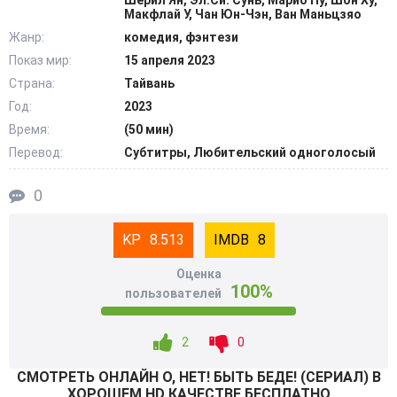
Шерил Ян, Эл.Си. Сунь, Марио Пу, Шон Ху,
тушь, макает кисть, затем выводит поверх белой бумаги
Макфлай У, Чан Юн-Чэн, Ван Маньцзяо
специальные иероглифы чистоты. Следом напарники
Жанр:
комедия, фэнтези
разыскивают бездомных, расспрашивают мастера
Показ мир:
15 апреля 2023
татуировок, заодно осматривают дно реки, пытаясь
Страна:
Тайвань
отыскать там затонувшую старинную статую и изучают
Год:
2023
архивные семейные фотографии. @Filmix.fan
Время:
(50 мин)
Перевод:
Субтитры, Любительский одноголосый
0
8.513
8
Оценка
100%
пользователей
2
0
СМОТРEТЬ ОНЛАЙН О, НЕТ! БЫТЬ БЕДЕ! (СЕРИАЛ) В
ХОРОШЕМ HD КАЧЕСТВЕ БЕСПЛАТНО