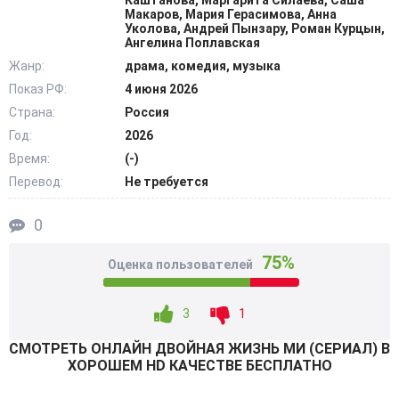
Каштанова, Маргарита Силаева, Саша
сказываются на повседневности девушки, застрявшей
Макаров, Мария Герасимова, Анна
Уколова, Андрей Пынзару, Роман Курцын,
между двумя мирами. Чем больше секретов приходится
Ангелина Поплавская
хранить, тем сложнее становится разделять сценический
Жанр:
драма, комедия, музыка
образ и настоящую себя. Одно неосторожное решение
Показ РФ:
4 июня 2026
способно разрушить хрупкое равновесие, развалить
Страна:
Россия
тщательно выстроенное настоящее и перспективное
Год:
2026
будущее. @Filmix.fan
Время:
(-)
Перевод:
Не требуется
0
75%
Оценка пользователей
3
1
СМОТРEТЬ ОНЛАЙН ДВОЙНАЯ ЖИЗНЬ МИ (СЕРИАЛ) В
ХОРОШЕМ HD КАЧЕСТВЕ БЕСПЛАТНО