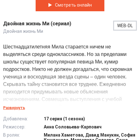
Смотреть онлайн
Двойная жизнь Ми (сериал)
WEB-DL
Двойная жизнь Ми
Шестнадцатилетняя Мила старается ничем не
выделяться среди одноклассников. Но за пределами
школы существует популярная певица Ми, кумир
подростков. Никто не должен догадаться, что скромная
ученица и восходящая звезда сцены – один человек.
Скрывать тайну становится все труднее. Ежедневно
приходится придумывать новые объяснения
исчезновениям. Совмещать выступления с учебой
довольно утомительно. Ситуация осложняется еще
Развернуть
сильнее, когда отец, директор школы, оказывается
Добавлена:
17 серия (1 сезона)
втянут во взаимоотношения с влиятельной чиновницей.
Режиссер:
Анна Соловьева-Карпович
Анжела откровенно недолюбливает Милу и конфликт
В ролях:
Милана Хаметова, Давид Манукян, София
исключительно крепнет. Решения взрослых серьезно