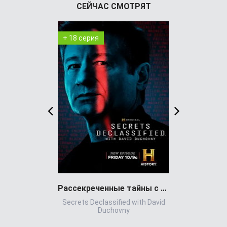
СЕЙЧАС СМОТРЯТ
+ 18 серия
+ 7 серия
Рассекреченные тайны с Дэвидом Духовны
Игра всл
Secrets Declassified with David
Игр
Duchovny