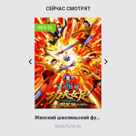
СЕЙЧАС СМОТРЯТ
WEB-DL
WEB-DL
Женский шаолиньский футбол (фильм 2026)
Gong fu nu zu
Balandrau