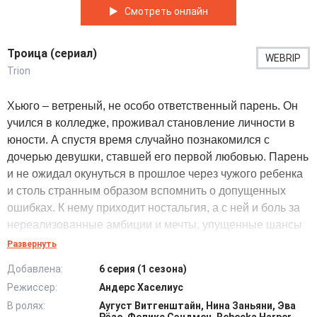
Смотреть онлайн
Троица (сериал)
WEBRIP
Trion
Хьюго – ветреный, не особо ответственный парень. Он
учился в колледже, проживал становление личности в
юности. А спустя время случайно познакомился с
дочерью девушки, ставшей его первой любовью. Парень
и не ожидал окунуться в прошлое через чужого ребенка
и столь странным образом вспомнить о допущенных
ошибках. К нему приходит ностальгия, а с ней и боль за
нереализованные амбиции и мечты, упущенные шансы
что-либо исправить, доказать, с кем-то примириться или
Развернуть
поскорее расстаться. Проживание эмоций из былого
Добавлена:
6 серия (1 сезона)
проистекают для героя довольно тяжело. Он и не думал
Режиссер:
Андерс Хаселиус
тогда, в студенчестве, чем обернутся некоторые его
В ролях:
Аугуст Витгенштайн, Нина Заньяни, Эва
решения или непродуманные слова. Лишь годы спустя