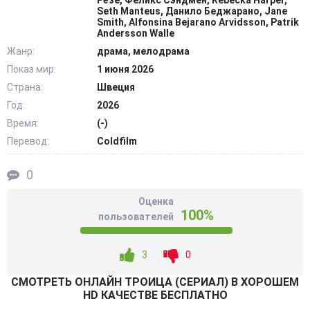
Рёзе, Феликс Сэндмен, Rebecka Harper,
это можно оценить и увидеть последствия воочию.
Seth Manteus, Данило Беджарано, Jane
Smith, Alfonsina Bejarano Arvidsson, Patrik
Любовь приносила и радость, вдохновение, рисовала
Andersson Walle
счастливые и радужные картинки счастья, но в конце
Жанр:
драма, мелодрама
она же стала причиной появления травмы,
Показ мир:
1 июня 2026
разочарований. Хьюго сводит факты воедино, пытаясь
Страна:
Швеция
понять, является ли девочка его дочерью. @Filmix.fan
Год:
2026
Время:
(-)
Перевод:
Coldfilm
0
Оценка
100%
пользователей
3
0
СМОТРEТЬ ОНЛАЙН ТРОИЦА (СЕРИАЛ) В ХОРОШЕМ
HD КАЧЕСТВЕ БЕСПЛАТНО