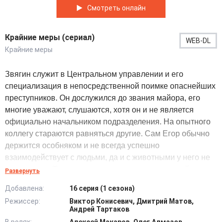
Смотреть онлайн
Крайние меры (сериал)
WEB-DL
Крайние меры
Звягин служит в Центральном управлении и его
специализация в непосредственной поимке опаснейших
преступников. Он дослужился до звания майора, его
многие уважают, слушаются, хотя он и не является
официально начальником подразделения. На опытного
коллегу стараются равняться другие. Сам Егор обычно
держится особняком и не всегда успешно
взаимодействует с людьми, да и с животными у него не
все клеится. Так, у него появляется неожиданный
Развернуть
питомец – Трюфель. Корги оказался в участке случайно.
Добавлена:
16 серия (1 сезона)
Он достался полицейским в качестве вещдока, а вернуть
Режиссер:
Виктор Конисевич, Дмитрий Матов,
пса и некому. Собачку пришлось взять на попечение
Андрей Тартаков
герою. Он и не ожидал, что привяжется к четвероногому