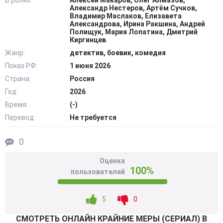
В ролях:
Алексей Макаров, Олег Алмазов,
и согласится принять у себя дома. Все же новый член
Александр Нестеров, Артём Сучков,
Владимир Маслаков, Елизавета
семейства имеет свои привычки, особенности,
Александрова, Ирина Ракшина, Андрей
характеристики, а потому с ним надо считаться,
Полищук, Мария Лопатина, Дмитрий
Киргинцев
меняться в бытовом плане. Помимо расследований,
Жанр:
детектив, боевик, комедия
задержаний майор увлечен получением необычного
Показ РФ:
1 июня 2026
опыта. В их группе также служат лейтенант Парацевич,
славящийся неразборчивостью в любовных связях;
Страна:
Россия
подполковник Данилыч и др. @Filmix.fan
Год:
2026
Время:
(-)
Перевод:
Не требуется
0
Оценка
100%
пользователей
5
0
СМОТРEТЬ ОНЛАЙН КРАЙНИЕ МЕРЫ (СЕРИАЛ) В