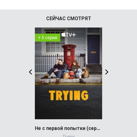
СЕЙЧАС СМОТРЯТ
+ 5 серия
+ 6 серия
Не с первой попытки (сериал)
Trying
Dark Si