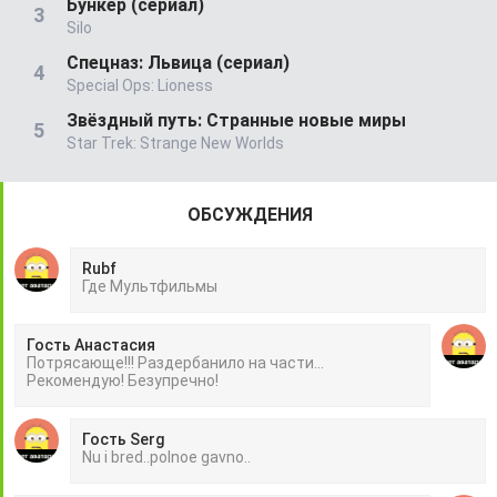
Бункер (сериал)
Silo
Спецназ: Львица (сериал)
Special Ops: Lioness
Звёздный путь: Странные новые миры
Star Trek: Strange New Worlds
ОБСУЖДЕНИЯ
Rubf
Гдe Mультфильмы
Гость Анастасия
Потрясающе!!! Раздербанило на части...
Рекомендую! Безупречно!
Гость Serg
Nu i bred..polnoe gavno..