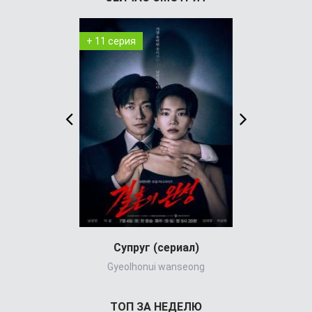
+ 11 серия
+ 2 серия
Супруг (сериал)
Кордо
Gyeolhonui wanseong
ТОП ЗА НЕДЕЛЮ