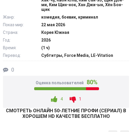
Хак-чу, Квон Юль, Ким Сан-хо, Щин Дон-
попросили о содействии. Бон находился на оперативной
ми, Ким Щин-нок, Хан Джи-ын, Хён Бон-
щик
службе в северокорейских ВС. Неудача в миссии
Жанр:
комедия, боевик, криминал
привела его на уединенный островок Ёнсон, и у него
Показ мир:
22 мая 2026
также потеряна часть воспоминаний. На той же
территории проживает Кан, с виду мирный и обычный
Страна:
Корея Южная
гражданин, мелкий бизнесмен, но прежде попадал в
Год:
2026
заварушки, ведь был в числе лидеров банды.
Время:
(1 ч)
@Filmix.fan
Перевод:
Субтитры, Force Media, LE-Vitation
0
80%
Оценка пользователей
4
1
СМОТРEТЬ ОНЛАЙН 50-ЛЕТНИЕ ПРОФИ (СЕРИАЛ) В
ХОРОШЕМ HD КАЧЕСТВЕ БЕСПЛАТНО