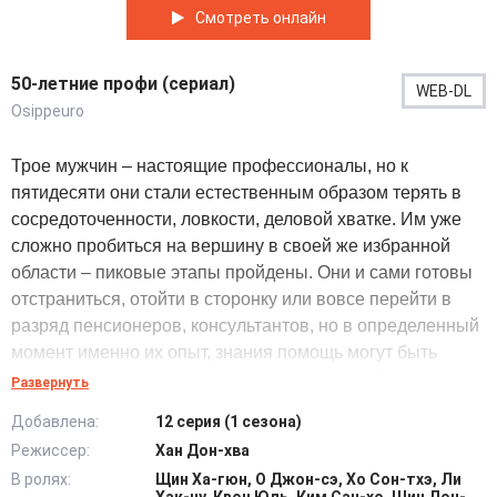
Смотреть онлайн
50-летние профи (сериал)
WEB-DL
Osippeuro
Трое мужчин – настоящие профессионалы, но к
пятидесяти они стали естественным образом терять в
сосредоточенности, ловкости, деловой хватке. Им уже
сложно пробиться на вершину в своей же избранной
области – пиковые этапы пройдены. Они и сами готовы
отстраниться, отойти в сторонку или вовсе перейти в
разряд пенсионеров, консультантов, но в определенный
момент именно их опыт, знания помощь могут быть
неоценимыми и играть ключевую роль. Чон был агентом
Развернуть
в государственной службе разведке, но и сам выгорел от
Добавлена:
12 серия (1 сезона)
постоянной опасности и риска, и лишился должности в
Режиссер:
Хан Дон-хва
результате чужой ошибки и ложного обвинения. Хо Мён
В ролях:
Щин Ха-гюн, О Джон-сэ, Хо Сон-тхэ, Ли
успел пристроиться в повара, пока однажды его не