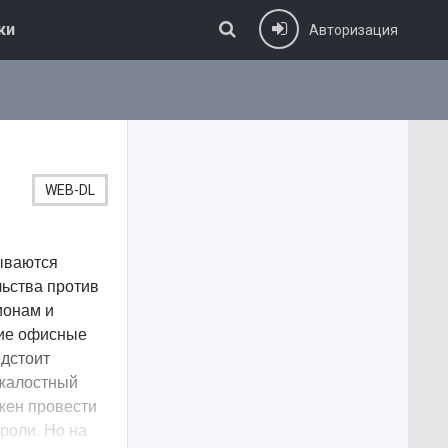
ки
Авторизация
WEB-DL
ываются
ьства против
ионам и
гие офисные
едстоит
зжалостный
лжен провести
роли. Но на