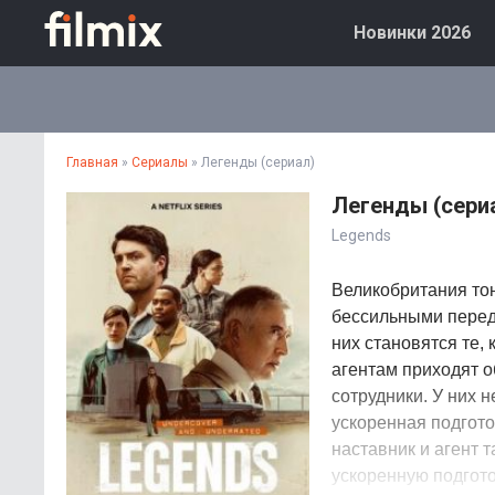
Новинки 2026
Главная
»
Сериалы
» Легенды (сериал)
Легенды (сери
Legends
Великобритания то
бессильными перед
них становятся те,
агентам приходят о
сотрудники. У них н
ускоренная подгото
наставник и агент 
ускоренную подгото