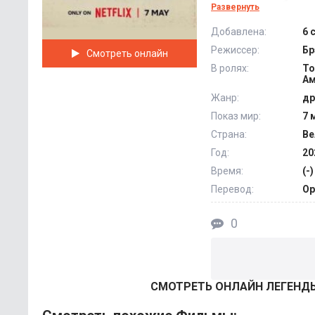
всех этапах обучени
Развернуть
им жизнь. Вчерашн
Добавлена:
6 
Но как долго они с
Режиссер:
Бр
Смотреть онлайн
вымышленными исто
В ролях:
То
@Filmix.fan
Ам
Жанр:
др
Показ мир:
7 
Страна:
Ве
Год:
20
Время:
(-)
Перевод:
Ор
0
СМОТРEТЬ ОНЛАЙН ЛЕГЕНДЫ