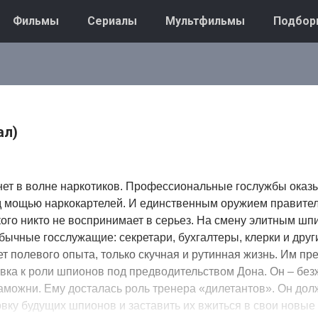
Фильмы
Сериалы
Мультфильмы
Подбор
ал)
нет в волне наркотиков. Профессиональные гослужбы оказ
 мощью наркокартелей. И единственным оружием правител
 кого никто не воспринимает в серьез. На смену элитным шп
бычные госслужащие: секретари, бухгалтеры, клерки и дру
ет полевого опыта, только скучная и рутинная жизнь. Им пр
вка к роли шпионов под предводительством Дона. Он – бе
таможни. Ему досталась роль тренера «дилетантов». Он до
вку будущих шпионов и заставить их вжиться в свои новые 