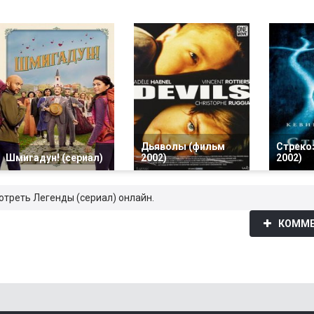
Дьяволы (фильм
Стреко
Шмигадун! (сериал)
2002)
2002)
отреть Легенды (сериал) онлайн.
КОММЕ