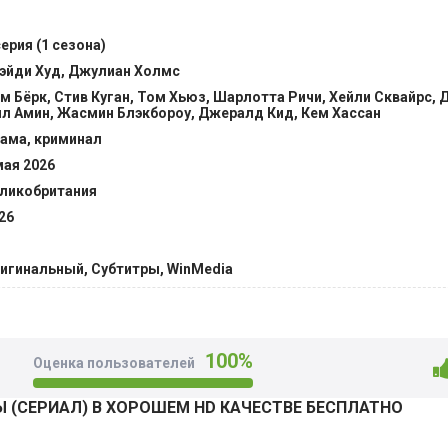
я он не устает повторять, что их «легенды» - единственное
ие «офисные клерки» отправляются на опасное задание по
серия (1 сезона)
могут удерживать границу между своей реальной личностью 
эйди Худ, Джулиан Холмс
риями, борясь попутно с наркокартелями и за собственно
м Бёрк, Стив Куган, Том Хьюз, Шарлотта Ричи, Хейли Сквайрс, 
л Амин, Жасмин Блэкбороу, Джералд Кид, Кем Хассан
ама, криминал
мая 2026
ликобритания
26
игинальный, Субтитры, WinMedia
100%
Оценка пользователей
 (СЕРИАЛ) В ХОРОШЕМ HD КАЧЕСТВЕ БЕСПЛАТНО