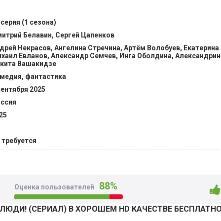
ние недр Земли. Цивилизация пришельца использует нефть
езней, а здесь ее бездумно сжигают. Инопланетное сущест
 серия (1 сезона)
ит покинуть планету «неразумных» людей, но это сделать не 
итрий Белавин, Сергей Цапенков
ются непредвиденные обстоятельства, казусы, бывшая жен
дрей Некрасов, Ангелина Стречина, Артём Волобуев, Екатерина
те… @Filmix.fan
хаил Евланов, Александр Семчев, Инга Оболдина, Александрин
кита Вашакидзе
медия, фантастика
сентября 2025
ссия
25
 требуется
88%
Оценка пользователей
ЮДИ! (СЕРИАЛ) В ХОРОШЕМ HD КАЧЕСТВЕ БЕСПЛАТН