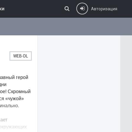
ки
Авторизация
WEB-DL
лавный герой
дни
ное! Скромный
тся «чужой»
динально.
ает
 окружающих