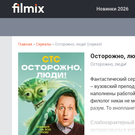
Новинки 2026
Главная
»
Сериалы
» Осторожно, люди! (сериал)
Осторожно, лю
Осторожно, люди!
Фантастический се
– вузовский препод
наполнены работой
филолог никак не м
разум. То иноплане
Слабохарактерный 
интересоваться во