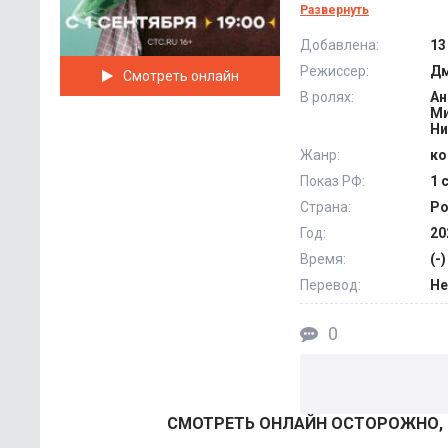
людей, использова
Развернуть
исцеления всех бол
Добавлена:
13
конец света и спеш
Режиссер:
Дм
Смотреть онлайн
его планы вмешива
В ролях:
Ан
сотрудники по рабо
Ми
Ни
Жанр:
ко
Показ РФ:
1 
Страна:
Ро
Год:
20
Время:
(-)
Перевод:
Не
0
СМОТРEТЬ ОНЛАЙН ОСТОРОЖНО, Л