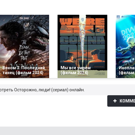
Веном 3: Последний
Мы все умрем
Инопла
танец (фильм 2024)
(фильм 2024)
(фильм 
отреть Осторожно, люди! (сериал) онлайн.
КОММЕ