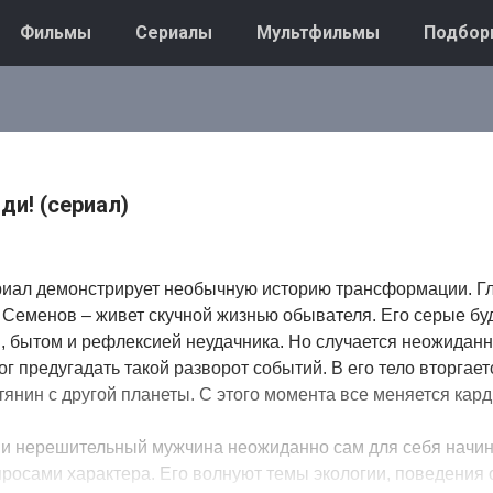
Фильмы
Сериалы
Мультфильмы
Подбор
ди! (сериал)
риал демонстрирует необычную историю трансформации. Г
 Семенов – живет скучной жизнью обывателя. Его серые бу
, бытом и рефлексией неудачника. Но случается неожидан
ог предугадать такой разворот событий. В его тело вторгае
тянин с другой планеты. С этого момента все меняется кар
и нерешительный мужчина неожиданно сам для себя начин
просами характера. Его волнуют темы экологии, поведения