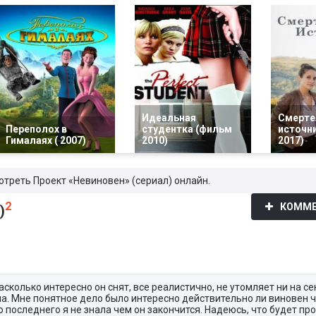
Идеальная
Смерте
Переполох в
студентка (фильм
источн
Гималаях ( 2007)
2010)
2017)
отреть Проект «Невиновен» (сериал) онлайн.
2
КОММЕ
)
сколько интересно он снят, все реалистично, не утомляет ни на се
ла. Мне понятное дело было интересно действительно ли виновен 
 последнего я не знала чем он закончится. Надеюсь, что будет пр