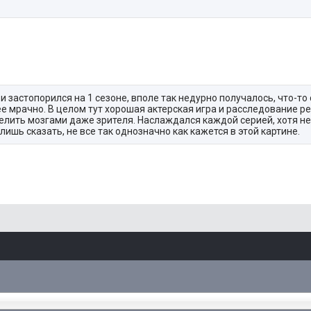
 застопорился на 1 сезоне, вполе так недурно получалось, что-то
ее мрачно. В целом тут хорошая актерская игра и расследование р
велить мозгами даже зрителя. Наслаждался каждой серией, хотя н
ишь сказать, не все так однозначно как кажется в этой картине.