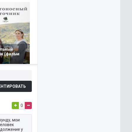
льный
ик (фильм
НТИРОВАТЬ
0
кунду, мои
человек
одолжение у