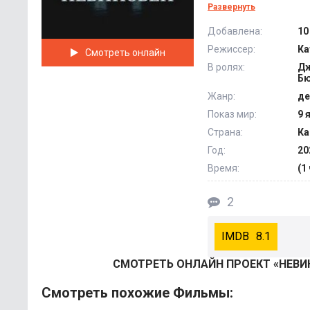
факты, не ориенти
Развернуть
Добавлена:
10
Героиня проводит с
Режиссер:
Ка
Смотреть онлайн
Она убеждается в т
В ролях:
Дж
свидетелей и вовсе
Бю
и барышня распутыв
Жанр:
де
Показ мир:
9 
Страна:
Ка
Год:
20
Время:
(1 
2
8.1
СМОТРEТЬ ОНЛАЙН ПРОЕКТ «НЕВИ
Смотреть похожие Фильмы: