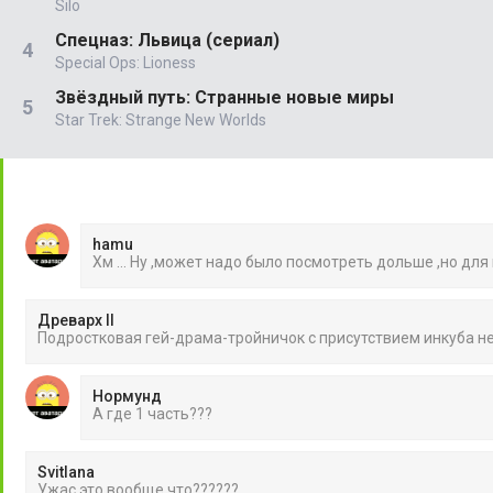
Silo
Спецназ: Львица (сериал)
Special Ops: Lioness
Звёздный путь: Странные новые миры
Star Trek: Strange New Worlds
hamu
Хм ... Ну ,может надо было посмотреть дольше ,но для
Древарх II
Подростковая гей-драма-тройничок с присутствием инкуба 
Нормунд
А где 1 часть???
Svitlana
Ужас.это вообще что??????