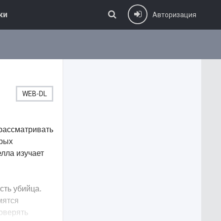
ки
Авторизация
WEB-DL
 рассматривать
орых
елла изучает
сть убийца.
мятся
оверять