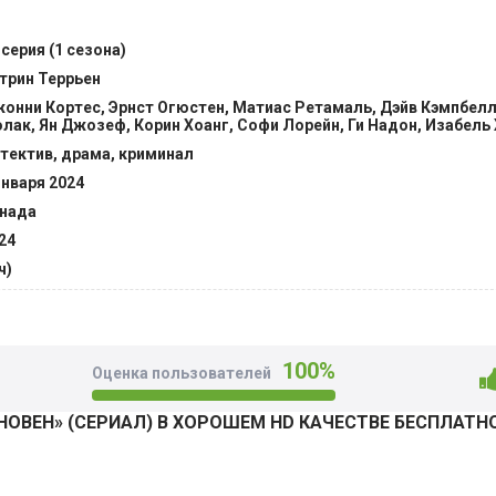
роваться на предыдущие выводы и гипотезы.
 серия (1 сезона)
вои исследования, задействуя другие методы, полагаясь и 
трин Террьен
ом, что некоторые моменты не были прояснены, а кто-то из
онни Кортес, Эрнст Огюстен, Матиас Ретамаль, Дэйв Кэмпбелл
 отделался молчанием. Совпадения, странности – такого бы
лак, Ян Джозеф, Корин Хоанг, Софи Лорейн, Ги Надон, Изабель
ает клубок хитросплетений и утаиваний. @Filmix.fan
тектив, драма, криминал
января 2024
нада
24
ч)
100%
Оценка пользователей
НОВЕН» (СЕРИАЛ) В ХОРОШЕМ HD КАЧЕСТВЕ БЕСПЛАТН