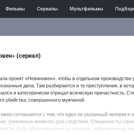
Фильмы
Сериалы
Мультфильмы
Подбор
вен» (сериал)
ала проект «Невиновен», чтобы в отдельном производстве
означные дела. Там разбираются и те преступления, в кот
ался и категорически отрицал всяческую причастность. Ст
го убийства, совершенного мужчиной.
ажер соглашается с тем, что едва ли указанный человек и е
вки, тревожные моменты для следствия. Специалисты стре
вости, быть объективными и не спешить, действительно пр