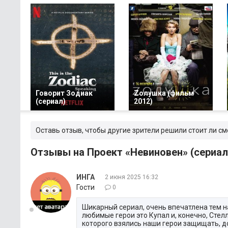
Говорит Зодиак
Zолушка (фильм
(сериал)
2012)
Оставь отзыв, чтобы другие зрители решили стоит ли см
Отзывы на Проект «Невиновен» (сериал
ИНГА
2 июня 2025 16:32
Гости
0
Шикарный сериал, очень впечатлена тем на
любимые герои это Купал и, конечно, Стел
которого взялись наши герои защищать, до