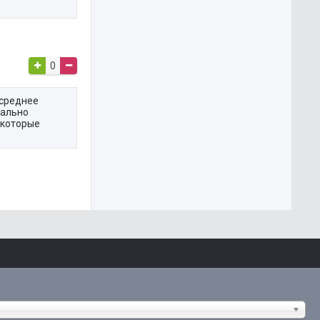
0
 среднее
еально
екоторые