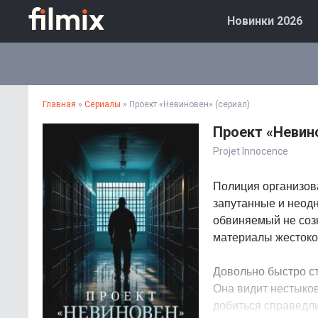
Новинки 2026
Главная
»
Сериалы
» Проект «Невиновен» (сериал)
Проект «Невино
Projet Innocence
Полиция организов
запутанные и неодн
обвиняемый не созн
материалы жестоко
Довольно быстро ст
Она видит нестыко
добиться справедли