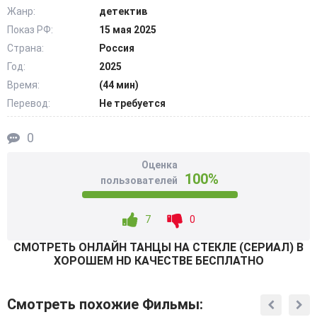
Жанр:
детектив
тайн вокруг личности жертвы и его окружения.
Показ РФ:
15 мая 2025
Страна:
Россия
Падчерица убитого подозревает, что следующая смерть
может быть именно в их семье. Внезапно оборвавшаяся
Год:
2025
жизнь ее отчима обнародовала ряд темных тайн семьи и
Время:
(44 мин)
девушка вынуждена также бороться с последствиями
Перевод:
Не требуется
печальных событий, противостоять конкурентам.
@Filmix.fan
0
Оценка
100%
пользователей
7
0
СМОТРEТЬ ОНЛАЙН ТАНЦЫ НА СТЕКЛЕ (СЕРИАЛ) В
ХОРОШЕМ HD КАЧЕСТВЕ БЕСПЛАТНО
Смотреть похожие Фильмы: