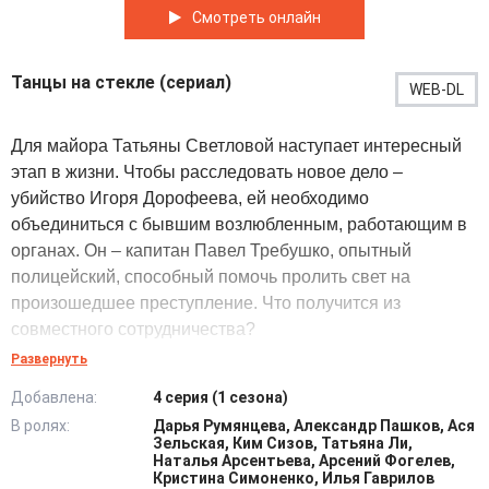
Смотреть онлайн
Танцы на стекле (сериал)
WEB-DL
Для майора Татьяны Светловой наступает интересный
этап в жизни. Чтобы расследовать новое дело –
убийство Игоря Дорофеева, ей необходимо
объединиться с бывшим возлюбленным, работающим в
органах. Он – капитан Павел Требушко, опытный
полицейский, способный помочь пролить свет на
произошедшее преступление. Что получится из
совместного сотрудничества?
Развернуть
Смерть хозяина винодельни вызвала определенную
Добавлена:
4 серия (1 сезона)
панику и соответствующий интерес к расследованию у
В ролях:
Дарья Румянцева, Александр Пашков, Ася
общественности. Татьяна подозревает конкурента
Зельская, Ким Сизов, Татьяна Ли,
погибшего – предпринимателя Алексея Фадеева. Но чем
Наталья Арсентьева, Арсений Фогелев,
Кристина Симоненко, Илья Гаврилов
больше она расследует, тем больше погружается в мир