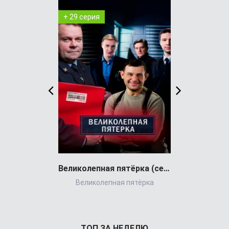
+ 29 серия
+ 7 серия
Великолепная пятёрка (сериал)
Великолепная пятёрка
Life, Larry 
Unhappiness:
of
ТОП ЗА НЕДЕЛЮ