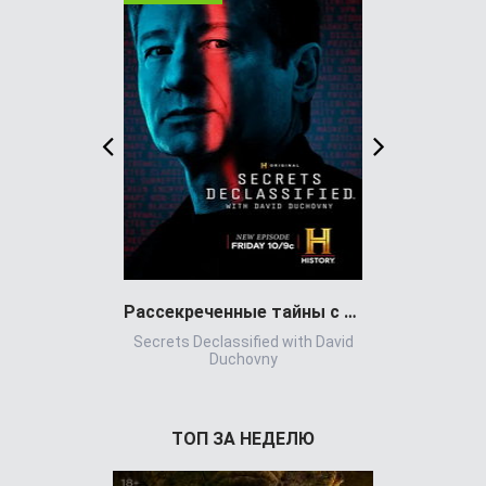
Рассекреченные тайны с Дэвидом Духовны
Игра всл
Secrets Declassified with David
Игр
Duchovny
ТОП ЗА НЕДЕЛЮ