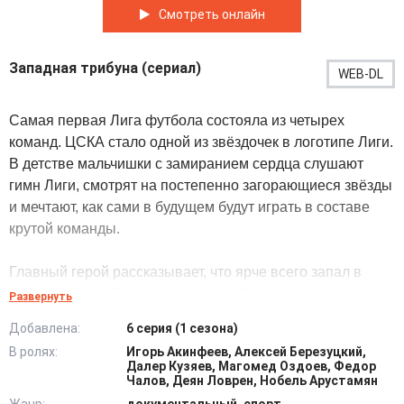
Смотреть онлайн
Западная трибуна (сериал)
WEB-DL
Самая первая Лига футбола состояла из четырех
команд. ЦСКА стало одной из звёздочек в логотипе Лиги.
В детстве мальчишки с замиранием сердца слушают
гимн Лиги, смотрят на постепенно загорающиеся звёзды
и мечтают, как сами в будущем будут играть в составе
крутой команды.
Главный герой рассказывает, что ярче всего запал в
душу матч, где Боруссия играла с Ювентусом и
Развернуть
выиграла с разгромным счётом 3:1. Позже для него
Добавлена:
6 серия (1 сезона)
стало традицией наблюдать за игрой вратарей. Главным
В ролях:
Игорь Акинфеев, Алексей Березуцкий,
матчем стала фантастическая встреча Манчестер
Далер Кузяев, Магомед Оздоев, Федор
Юнайтед с Баварией, где Игорь болел за Бэкхема, на
Чалов, Деян Ловрен, Нобель Арустамян
воротах стоял Шмехер.