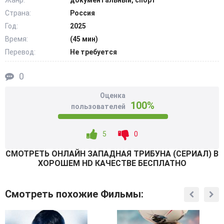
Жанр:
документальный, спорт
Страна:
Россия
Даже президент UEFA, когда спустился с кубком для
Год:
2025
награждения, с изумлением заметил, что победила не та
Время:
(45 мин)
команда, которую он собрался награждать. Аникеев
Перевод:
Не требуется
дебютировал в 2004 году, в матче с Порту,
закончившийся ничьей. Уже 20 лет, как Игорь Акинфеев
0
играет в Лиге Чемпионов. @Filmix.fan
Оценка
100%
пользователей
5
0
СМОТРEТЬ ОНЛАЙН ЗАПАДНАЯ ТРИБУНА (СЕРИАЛ) В
ХОРОШЕМ HD КАЧЕСТВЕ БЕСПЛАТНО
Смотреть похожие Фильмы: