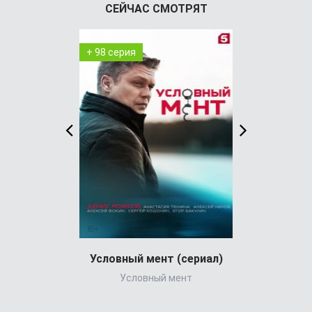
СЕЙЧАС СМОТРЯТ
+ 98 серия
+ 36 серия
Условный мент (сериал)
Условный мент
Yun