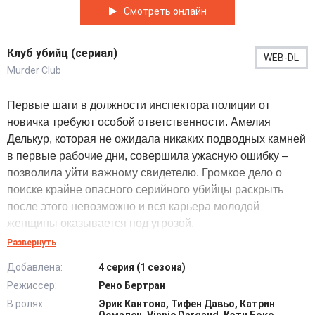
Смотреть онлайн
Клуб убийц (сериал)
WEB-DL
Murder Club
Первые шаги в должности инспектора полиции от
новичка требуют особой ответственности. Амелия
Делькур, которая не ожидала никаких подводных камней
в первые рабочие дни, совершила ужасную ошибку –
позволила уйти важному свидетелю. Громкое дело о
поиске крайне опасного серийного убийцы раскрыть
после этого невозможно и вся карьера молодой
женщины оказывается под угрозой.
Развернуть
Чтобы реабилитировать себя не только в своих глазах,
Добавлена:
4 серия (1 сезона)
но и перед коллегами, Амелии приходится идти на
Режиссер:
Рено Бертран
крайние меры и изобретать новые пути решения
В ролях:
Эрик Кантона, Тифен Давьо, Катрин
проблемы. Отчаявшись, инспектор полиции решается на