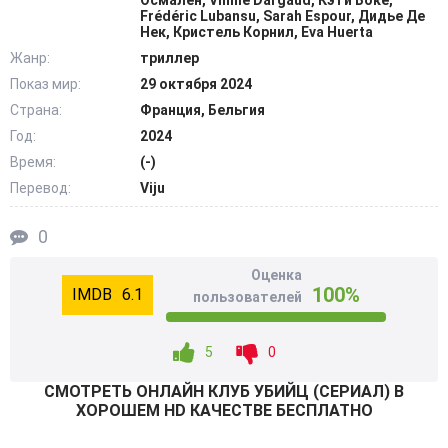
Осмален, Vinnie Dargaud, Кэти Боке,
объединение с еще одним изгоем, и действовать с ним в
Frédéric Lubansu, Sarah Espour, Дидье Де
Нек, Кристель Корнил, Eva Huerta
команде.
Жанр:
триллер
Показ мир:
29 октября 2024
Профайлер Хансен активно включается в работу,
предлагая свои, порой необычные пункты плана по
Страна:
Франция, Бельгия
розыску пропавшей девушки. Но не будет ли поздно и
Год:
2024
сможет ли столь неподходящий по своему составу
Время:
(-)
тандем успеть вовремя? @Filmix.fan
Перевод:
Viju
0
Оценка
100%
6.1
пользователей
5
0
СМОТРEТЬ ОНЛАЙН КЛУБ УБИЙЦ (СЕРИАЛ) В
ХОРОШЕМ HD КАЧЕСТВЕ БЕСПЛАТНО