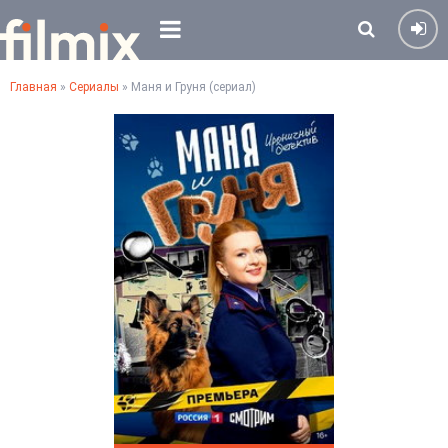
Главная
»
Сериалы
» Маня и Груня (сериал)