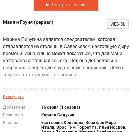
Смотреть онлайн
Маня и Груня (сериал)
WEB-DL
Марина Пичугина является следователем, которая
отправляется из столицы в Савельевск, настоящую дыру
времени. Изначально может показаться, что для Мани
уготована настоящая ссылка. Нет, она добровольно
попросила о переводе в удаленную провинцию. Дело в
том, что этот городок – ее родина.
Здесь девушка выросла в детдоме, теперь намеревается
найти родного отца, долгое время принимавшая его за
Развернуть
умершего. Побег из Москвы также является поводом
Добавлена:
16 серия (1 сезона)
отгородиться от несчастной, безответной любви. Дела
Режиссер:
Кирилл Седухин
идут плохо. Поиски папы ведут к опасности, прошлое не
В ролях:
Екатерина Копанова, Вера фон Марс
забывается, напарники оказались злобными, в
Итали, Эрос Тим Торретта, Илья Носков,
подчинение приставлена овчарка по кличке Груня…