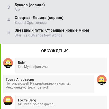
Бункер (сериал)
Silo
Спецназ: Львица (сериал)
Special Ops: Lioness
Звёздный путь: Странные новые миры
Star Trek: Strange New Worlds
ОБСУЖДЕНИЯ
Rubf
Гдe Mультфильмы
Гость Анастасия
Потрясающе!!! Раздербанило на части...
Рекомендую! Безупречно!
Гость Serg
Nu i bred..polnoe gavno..