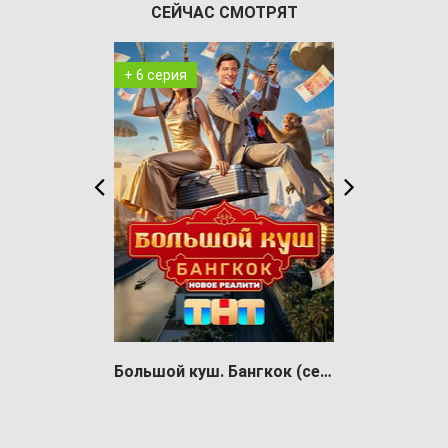
СЕЙЧАС СМОТРЯТ
+ 6 серия
+ 3 серия
Большой куш. Бангкок (сериал)
The Walking