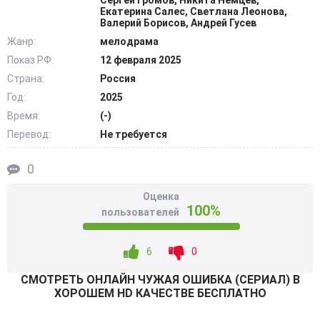
Сергей Громов, Никита Немцев,
Екатерина Салес, Светлана Леонова,
И теперь все мысли девушки наполнены только местью.
Валерий Борисов, Андрей Гусев
Она собирается сделать все, чтобы поставить крест на
Жанр:
мелодрама
карьере Киры. Только вот делать она это будет не в
Показ РФ:
12 февраля 2025
одиночку. Наивная девушка попадает к очень хитрому
Страна:
Россия
человеку, который отлично управляет ее мыслями и
Год:
2025
действиями. @Filmix.fan
Время:
(-)
Перевод:
Не требуется
0
Оценка
100%
пользователей
6
0
СМОТРEТЬ ОНЛАЙН ЧУЖАЯ ОШИБКА (СЕРИАЛ) В
ХОРОШЕМ HD КАЧЕСТВЕ БЕСПЛАТНО