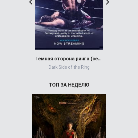
Темная сторона ринга (сериал 2019)
Каньон Рэ
Dark Side of the Ring
Rans
ТОП ЗА НЕДЕЛЮ