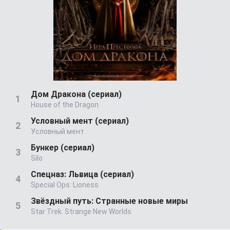
Дом Дракона (сериал)
House of the Dragon
Условный мент (сериал)
Условный мент
Бункер (сериал)
Silo
Спецназ: Львица (сериал)
Special Ops: Lioness
Звёздный путь: Странные новые миры
Star Trek: Strange New Worlds