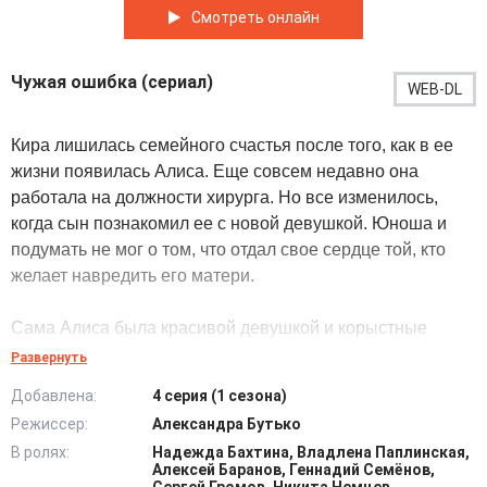
Смотреть онлайн
Чужая ошибка (сериал)
WEB-DL
Кира лишилась семейного счастья после того, как в ее
жизни появилась Алиса. Еще совсем недавно она
работала на должности хирурга. Но все изменилось,
когда сын познакомил ее с новой девушкой. Юноша и
подумать не мог о том, что отдал свое сердце той, кто
желает навредить его матери.
Сама Алиса была красивой девушкой и корыстные
намерения было тяжело распознать. Но в один момент
Развернуть
все стало на свои места. Когда-то давно ее мать
Добавлена:
4 серия (1 сезона)
проходила курс лечения у Киры. И во время процедуры
Режиссер:
Александра Бутько
главная героиня совершает ошибку. А сама Алиса в
В ролях:
Надежда Бахтина, Владлена Паплинская,
свою очередь не хотела оставлять это без внимания.
Алексей Баранов, Геннадий Семёнов,