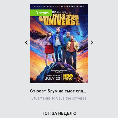
+ 3 серия
+ 8 серия
Стюарт Блум не смог спасти вселенную
Stuart Fails to Save the Universe
Power Book 
ТОП ЗА НЕДЕЛЮ