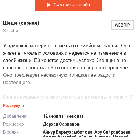
Смотреть онлайн
Шеше (сериал)
WEBRIP
Sheshe
У одинокой матери есть мечта о семейном счастье. Она
живет в тяжелых условиях и надеется на изменения в
своей жизни. Ей хочется достичь успеха. Женщина не
способна принять себя и постоянно ворошит прошлое.
Оно преследует несчастную и лишает ее радости
настоящего.
Она вынуждена столкнуться с чувством вины и горечи. У
многодетной вдовы непростая судьба. После смерти
Развернуть
мужа она сталкивается с рядом трагических испытаний.
Добавлена:
12 серия (1 сезона)
Женщина не любит себя. Она винит себя за ошибки
Режиссер:
Дархан Саркенов
прошлого и бедное существование. У нее нет
В ролях:
Айнур Бермухамбетова, Ару Сайранбаева,
финансовой поддержки от мужчин.