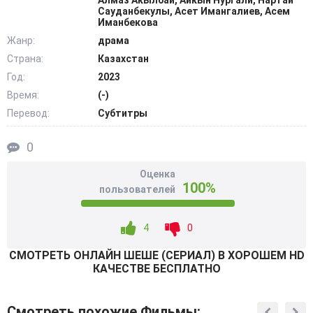
Алмаз Акылбай, Айкын Нургали, Нартай
Сауданбекулы, Асет Имангалиев, Асем
Иманбекова
Героиня пытается самостоятельно зарабатывать деньги
Жанр:
драма
и обеспечивать семью. После очередного обследования
Страна:
Казахстан
врачи обнаруживают у пациентки неизлечимую болезнь.
Ей остается жить мало времени. Она хочет построить
Год:
2023
дом для наследников. Ей важно оставить им чувство
Время:
(-)
безопасности и любви. @Filmix.fan
Перевод:
Субтитры
0
Оценка
100%
пользователей
4
0
СМОТРEТЬ ОНЛАЙН ШЕШЕ (СЕРИАЛ) В ХОРОШЕМ HD
КАЧЕСТВЕ БЕСПЛАТНО
Смотреть похожие Фильмы: