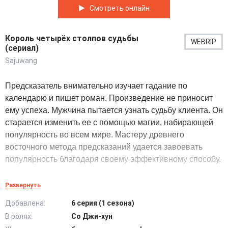
Смотреть онлайн
Король четырёх столпов судьбы
WEBRIP
(сериал)
Sajuwang
Предсказатель внимательно изучает гадание по
календарю и пишет роман. Произведение не приносит
ему успеха. Мужчина пытается узнать судьбу клиента. Он
старается изменить ее с помощью магии, набирающей
популярность во всем мире. Мастеру древнего
восточного метода предсказаний удается завоевать
популярность благодаря своему эффективному способу.
Он решает самые сложные, непростые проблемы своих
Развернуть
заказчиков. Благодаря особому дару специалист умеет
Добавлена:
6 серия (1 сезона)
видеть скрытые возможности и взаимосвязи в жизни
В ролях:
Со Джи-хун
разных людей. Встреча с талантливым и опытным