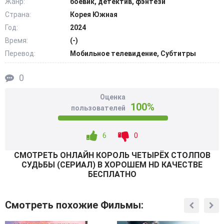
Жанр:
боевик, детектив, фэнтези
мастером многое меняет в его судьбе. Он разрешает
Страна:
Корея Южная
молодому человеку пользоваться своим офисом,
Год:
2024
признает его талант.
Время:
(-)
Герой продолжает усовершенствовать, укреплять свои
Перевод:
Мобильное телевидение, Субтитры
способности в области магии. В ходе совместной
деятельности мастерство и наставничество развиваются
0
и становятся все сильнее. @Filmix.fan
Оценка
100%
пользователей
6
0
СМОТРEТЬ ОНЛАЙН КОРОЛЬ ЧЕТЫРЁХ СТОЛПОВ
СУДЬБЫ (СЕРИАЛ) В ХОРОШЕМ HD КАЧЕСТВЕ
БЕСПЛАТНО
Смотреть похожие Фильмы: