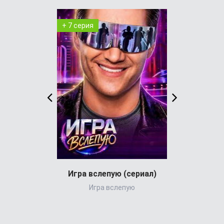
+ 7 серия
+ 29 серия
Игра вслепую (сериал)
Игра вслепую
Великол