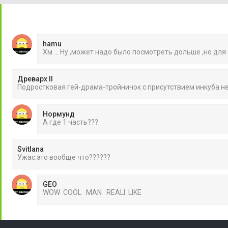
hamu
Хм ... Ну ,может надо было посмотреть дольше ,но для
Древарх II
Подростковая гей-драма-тройничок с присутствием инкуба 
Нормунд
А где 1 часть???
Svitlana
Ужас.это вообще что??????
GEO
WOW COOL MAN REALI LIKE