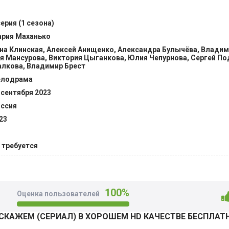
серия (1 сезона)
ом никому не может, иначе его семье придет крах. Как справ
рия Маханько
й? Доктор хочет защитить невинную коллегу, признание в 
на Клинская, Алексей Анищенко, Александра Булычёва, Владим
уга работает прокурором, и она точно захочет отомстить соп
я Мансурова, Виктория Цыганкова, Юлия Чепурнова, Сергей П
лкова, Владимир Брест
елодрама
 сентября 2023
ссия
23
 требуется
100%
Оценка пользователей
СКАЖЕМ (СЕРИАЛ) В ХОРОШЕМ HD КАЧЕСТВЕ БЕСПЛАТ