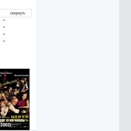
свернуть
*
*
*
*
кого хочешь
2002)