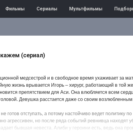
Фильмы
Сериалы
Мультфильмы
Подбор
скажем (сериал)
ционной медсестрой и в свободное время ухаживает за ма
ойную жизнь врывается Игорь – хирург, работающий в той ж
тановится препятствием для Аси. Она влюбляется всем серд
 головой. Девушка расстается даже со своим возлюбленным
е готов отступать, а потому настойчиво ведет политику п
чно агрессивен, но после ряда событий ревнивца находят 
адает бывшая невеста. Алиби у героини есть, ведь она про