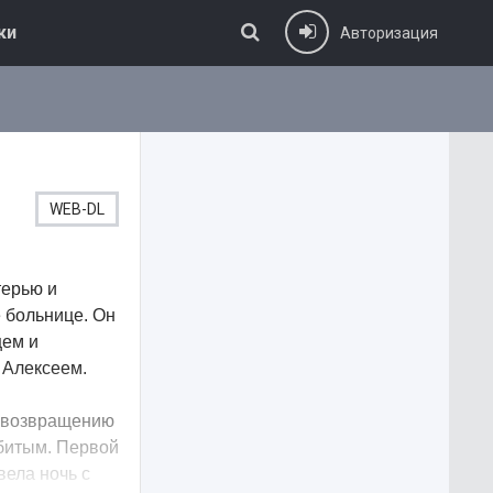
ки
Авторизация
WEB-DL
терью и
е больнице. Он
цем и
 Алексеем.
о возвращению
убитым. Первой
вела ночь с