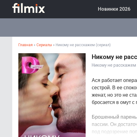
Новинки 2026
Главная
»
Сериалы
» Никому не расскажем (сериал)
Никому не рас
Никому не расскажем
Ася работает опера
сестрой. В ее спок
женат, но это не с
бросается в омут с
Брошенный парень н
пассии. Он достато
под подозрение поп