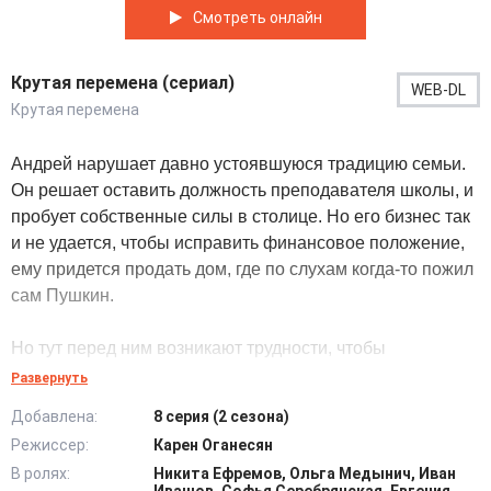
Смотреть онлайн
Крутая перемена (сериал)
WEB-DL
Крутая перемена
Андрей нарушает давно устоявшуюся традицию семьи.
Он решает оставить должность преподавателя школы, и
пробует собственные силы в столице. Но его бизнес так
и не удается, чтобы исправить финансовое положение,
ему придется продать дом, где по слухам когда-то пожил
сам Пушкин.
Но тут перед ним возникают трудности, чтобы
реализовать сделку придется постараться взять
Развернуть
согласие отца, который в реальное время находился в
Добавлена:
8 серия (2 сезона)
тюрьме. Он винил единственного своего сына во всех
Режиссер:
Карен Оганесян
неприятностях. Для восстановления взаимоотношений и
В ролях:
Никита Ефремов, Ольга Медынич, Иван
доказать искренность собственных действий, главный