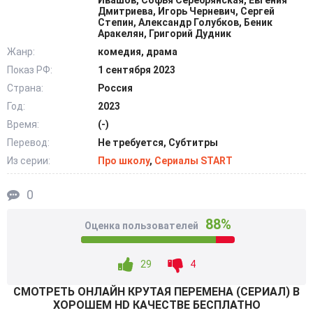
Ивашов, Софья Серебрянская, Евгения
герой придумывает хитроумный план.
Дмитриева, Игорь Черневич, Сергей
Степин, Александр Голубков, Беник
Аракелян, Григорий Дудник
Вскоре он принимает решение устроиться на работу в
Жанр:
комедия, драма
качестве учителя вечерней школы. Но находилось
Показ РФ:
1 сентября 2023
учебное заведение на территории колонии, где был его
Страна:
Россия
отец. Но этого недостаточно, чтобы проявить
Год:
2023
преданность к образованию и в результате он намерен
Время:
(-)
внести собственный вклад в будущее. @Filmix.fan
Перевод:
Не требуется, Субтитры
Из серии:
Про школу
,
Сериалы START
0
88%
Оценка пользователей
29
4
СМОТРEТЬ ОНЛАЙН КРУТАЯ ПЕРЕМЕНА (СЕРИАЛ) В
ХОРОШЕМ HD КАЧЕСТВЕ БЕСПЛАТНО