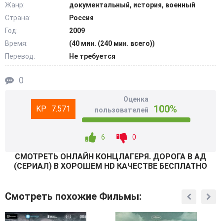
Жанр:
документальный, история, военный
использованы рассказы узников Освенцима, письма,
Страна:
Россия
написанные потомкам, цитаты из личных дневников
жителей Германии, подлинные мемуары начальника
Год:
2009
военного лагеря Хёсса, а также документы, дошедшие
Время:
(40 мин. (240 мин. всего))
до наших дней, о судебных процессах над главами СС.
Перевод:
Не требуется
@Filmix.fan
0
Оценка
100%
7.571
пользователей
6
0
СМОТРEТЬ ОНЛАЙН КОНЦЛАГЕРЯ. ДОРОГА В АД
(СЕРИАЛ) В ХОРОШЕМ HD КАЧЕСТВЕ БЕСПЛАТНО
Смотреть похожие Фильмы: