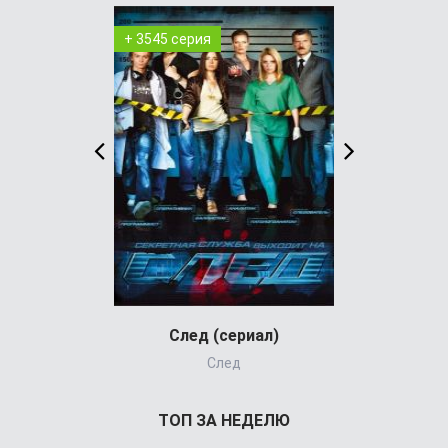
+ 3545 серия
+ 8 серия
След (сериал)
Шугар
След
ТОП ЗА НЕДЕЛЮ