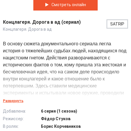
Смотреть онлайн
Концлагеря. Дорога в ад (сериал)
SATRIP
Концлагеря. Дорога в ад
В основу сюжета документального сериала легла
история о тяжелейших судьбах людей, находящихся под
нацистским гнетом. Действия разворачиваются с
исторических фактов о том, кому пришла эта жестокая и
бесчеловечная идея, что на самом деле происходило
внутри концлагерей и какое отношение было к
потерпевшим. Здесь ставили медицинские
эксперименты и испытывали новое оружие, проводили
изощренные пытки.
Развернуть
Добавлена:
6 серия (1 сезона)
Первыми жертвами стали польские граждане, попавшие
Режиссер:
Фёдор Стуков
в сети лагерей для военнопленных. Однако отношение к
В ролях:
Борис Корчевников
разным национальностям было не одинаково. В сериале