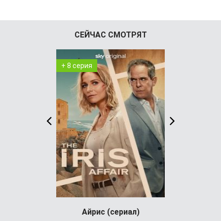
СЕЙЧАС СМОТРЯТ
+ 8 серия
+ 4 серия
Айрис (сериал)
Холод