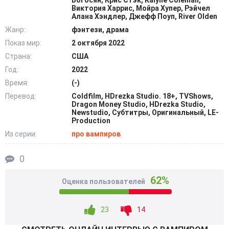
Богосян, Крис Стэк, Kalyne Coleman,
превращает в вампира. После обращения Лестар с
Виктория Харрис, Мойра Хупер, Рэйчел
Алана Хэндлер, Джефф Поуп, River Olden
отцом перебирается в фамильное поместье Луи. Он
Жанр:
фэнтези, драма
хладнокровный монстр, который не стесняется отнимать
Показ мир:
2 октября 2022
десятки сотен невинных жизней. Новообращенный
отказывается убивать. Он предпочитает пить кровь
Страна:
США
животных и терпеть голод. Неожиданное восстание
Год:
2022
чернокожих рабов приводит к массовой резне. Лестар
Время:
(-)
просит гг устранить старика маркиза д Оверна. После
Перевод:
Coldfilm, HDrezka Studio. 18+, TVShows,
Dragon Money Studio, HDrezka Studio,
они вдвоем перебираются в Новый Орлеан. @Filmix.fan
Newstudio, Субтитры, Оригинальный, LE-
Production
Из серии:
про вампиров
0
62%
Оценка пользователей
23
14