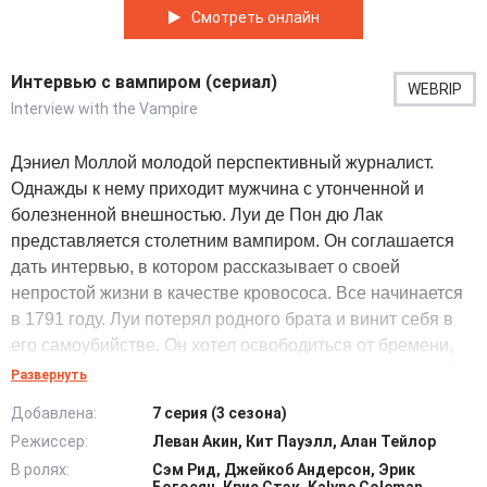
Смотреть онлайн
Интервью с вампиром (сериал)
WEBRIP
Interview with the Vampire
Дэниел Моллой молодой перспективный журналист.
Однажды к нему приходит мужчина с утонченной и
болезненной внешностью. Луи де Пон дю Лак
представляется столетним вампиром. Он соглашается
дать интервью, в котором рассказывает о своей
непростой жизни в качестве кровососа. Все начинается
в 1791 году. Луи потерял родного брата и винит себя в
его самоубийстве. Он хотел освободиться от бремени,
но страх смерти не позволил мужчине наложить на себя
Развернуть
руки. Вместо этого он начал посещать злачные места:
Добавлена:
7 серия (3 сезона)
бордели, таверны и прочие опасные заведения.
Режиссер:
Леван Акин, Кит Пауэлл, Алан Тейлор
В ролях:
Сэм Рид, Джейкоб Андерсон, Эрик
В очередном загуле его находит красавец блондин и