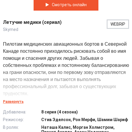
Смотреть онлайн
Летучие медики (сериал)
WEBRIP
Skymed
Пилотам медицинских авиационных бортов в Северной
Канаде постоянно приходилось рисковать собой во имя
помощи и спасения других людей. Забывая о
собственных проблемах и постоянному балансированию
на грани опасности, они по первому зову отправляются
на место назначения и пытаются выполнять
профессиональный долг, забывая о существующих
трудностях.
Развернуть
Их работа подразумевает несколько степеней
Добавлена:
8 серия (4 сезона)
опасности, для начала профессионалам приходится
Режиссер:
Стив Эделсон, Рон Мерфи, Шамим Шариф
добираться до места назначения, а потом уже вступать в
В ролях:
Наташа Калис, Морган Холмстром,
битву за жизнь потенциальных пациентов. Не зная