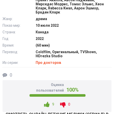
Пранит Акилла, Аасон Надживан,
страха и сомнений, специалисты пытаются работать
Мерседес Моррис, Томас Эльмс, Хеон
Кларк, Rebecca Kwan, Аарон Эшмор,
слаженно и никогда не оставлять командный дух.
Браден Кларк
Работая в постоянном тандеме и существую по
Жанр:
драма
правилам единого организма, настоящие герои
Показ мир:
10 июля 2022
современности не требуют наград и не рассчитывают на
Страна:
Канада
получение грандиозной порции славы. @Filmix.fan
Год:
2022
Время:
(60 мин)
Перевод:
Coldfilm, Оригинальный, TVShows,
HDrezka Studio
Из серии:
Про докторов
0
Оценка
100%
пользователей
9
0