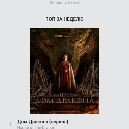
Условный мент
Yun
ТОП ЗА НЕДЕЛЮ
Дом Дракона (сериал)
House of the Dragon