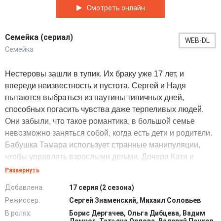
Смотреть онлайн
Семейка (сериал)
WEB-DL
Семейка
Нестеровы зашли в тупик. Их браку уже 17 лет, и
впереди неизвестность и пустота. Сергей и Надя
пытаются выбраться из паутины типичных дней,
способных погасить чувства даже терпеливых людей.
Они забыли, что такое романтика, в большой семье
невозможно заняться собой, когда есть дети и родители.
Бабушка Тамара использует странные манипуляции,
чтобы управлять взрослыми детьми. Дочери Катя и
Василиса сталкиваются с распространенными
Развернуть
подростковыми трудностями. Они скандалят, обижаются,
Добавлена:
17 серия (2 сезона)
грустят и мечтают о любви. А младший сын Миша –
Режиссер:
Сергей Знаменский, Михаил Соловьев
ребенок с диагнозом гиперактивности. Он не способен
В ролях:
Борис Дергачев, Ольга Дибцева, Вадим
просто сидеть, и всем приходится приглядывать за ним,