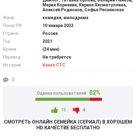
Демчог, Татьяна Орлова, Валерий Панков,
чтобы мальчик не навредил себе и не испортил ничего в
Мария Корнеева, Карина Хисматуллина,
Алексей Родионов, Софья Реснянская
квартире. Спасаясь от навалившихся сложностей,
Жанр:
комедия, мелодрама
Нестеровы отправляются к психологу, чтобы уберечь
Показ РФ:
10 января 2022
брак от финальной бесповоротной черты. @Filmix.fan
Страна:
Россия
Год:
2021
Время:
(24 мин)
Перевод:
Не требуется
Из серии:
Канал СТС
0
82%
Оценка пользователей
18
4
СМОТРEТЬ ОНЛАЙН СЕМЕЙКА (СЕРИАЛ) В ХОРОШЕМ
HD КАЧЕСТВЕ БЕСПЛАТНО