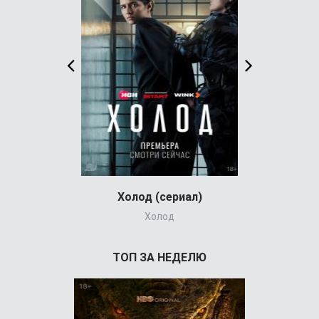
Холод (сериал)
Детектив из
Холод
The Chel
ТОП ЗА НЕДЕЛЮ