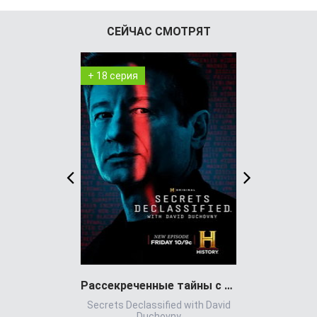
СЕЙЧАС СМОТРЯТ
+ 18 серия
+ 7 серия
Рассекреченные тайны с Дэвидом Духовны
Игра всл
Secrets Declassified with David
Игр
Duchovny