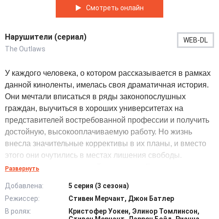
Смотреть онлайн
Нарушители (сериал)
WEB-DL
The Outlaws
У каждого человека, о котором рассказывается в рамках
данной киноленты, имелась своя драматичная история.
Они мечтали вписаться в ряды законопослушных
граждан, выучиться в хороших университетах на
представителей востребованной профессии и получить
достойную, высокооплачиваемую работу. Но жизнь
внесла значительные коррективы в их планы, и вместо
этого они очутились в местах лишения свободы.
В тюрьме, расположенной на окраине Бристоля, в
Развернуть
которой с первого дня содержались основные
Добавлена:
5 серия (3 сезона)
действующие персонажи этого телевизионного сериала,
Режиссер:
Стивен Мерчант, Джон Батлер
царили суровые порядки. Несколько строгих
В ролях:
Кристофер Уокен, Элинор Томлинсон,
надзирателей пристально следили за тем, чтобы