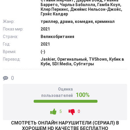
Стивен Мерчант, Даррен Бойд, Рианна
заключенные соблюдали железную дисциплину.
Баррето, Чарльз Бабалола, Гамба Коул,
Клер Перкинс, Джеймс Нельсон-Джойс,
Несмотря на тяжелые условия, герои свято верили в то,
Грэйс Калдер
что непременно настанет тот знаменательный день,
Жанр:
триллер, драма, комедия, криминал
когда они выйдут на волю. Но какая судьба ждёт их
Показ мир:
2021
впереди? @Filmix.fan
Страна:
Великобритания
Год:
2021
Время:
(-)
Перевод:
Jaskier, Оригинальный, TVShows, Кубик в
Кубе, SDI Media, Субтитры
0
Оценка
100%
пользователей
5
0
СМОТРEТЬ ОНЛАЙН НАРУШИТЕЛИ (СЕРИАЛ) В
ХОРОШЕМ HD КАЧЕСТВЕ БЕСПЛАТНО