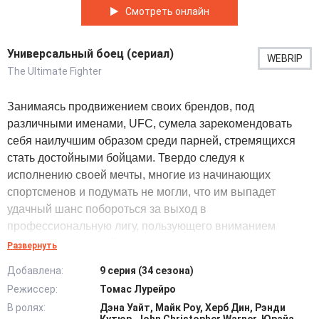
Смотреть онлайн
Универсальный боец (сериал)
WEBRIP
The Ultimate Fighter
Занимаясь продвижением своих брендов, под
различными именами, UFC, сумела зарекомендовать
себя наилучшим образом среди парней, стремящихся
стать достойными бойцами. Твердо следуя к
исполнению своей мечты, многие из начинающих
спортсменов и подумать не могли, что им выпадет
удачный шанс побороться за выход в
профессиональную лигу, пользующего вниманием
миллионов зрителей со всего мира.
Развернуть
Добавлена:
9 серия (34 сезона)
Объединив в себе черты официальных состязаний,
Режиссер:
Томас Лурейро
создатели проекта допускают к соревнованиям
В ролях:
Дэна Уайт, Майк Роу, Херб Дин, Рэнди
практически любых бойцов, давая шанс на возвращение