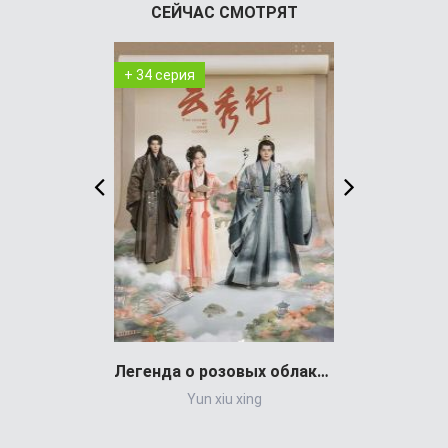
СЕЙЧАС СМОТРЯТ
+ 34 серия
+ 1 серия
Легенда о розовых облаках (сериал)
Yun xiu xing
Выживали