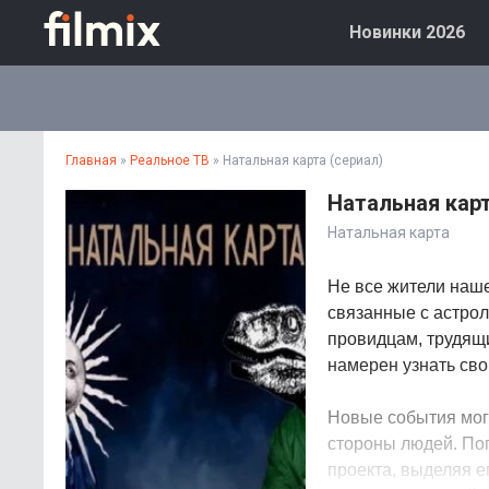
Новинки 2026
Главная
»
Реальное ТВ
» Натальная карта (сериал)
Натальная карт
Натальная карта
Не все жители наше
связанные с астрол
провидцам, трудящи
намерен узнать сво
Новые события мог
стороны людей. Поп
проекта, выделяя е