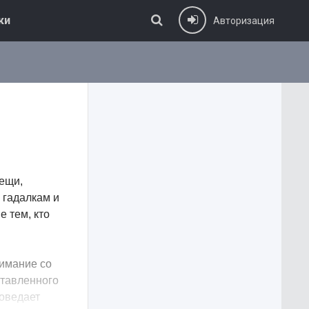
ки
Авторизация
вещи,
 гадалкам и
 тем, кто
имание со
ставленного
поведает