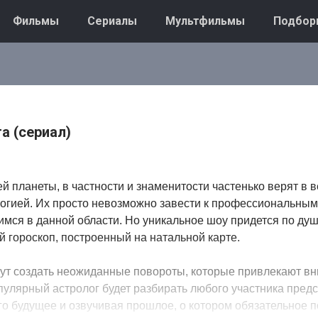
Фильмы
Сериалы
Мультфильмы
Подбор
а (сериал)
й планеты, в частности и знаменитости частенько верят в 
огией. Их просто невозможно завести к профессиональным
мся в данной области. Но уникальное шоу придется по душе
й гороскоп, построенный на натальной карте.
ут создать неожиданные повороты, которые привлекают вн
улярный астролог будет разбирать любого участника пред
го будущее и озвучивая прошлое, о котором обязательное 