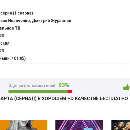
атегории.
 серия (1 сезона)
еры светила будут искать совершенно новый поворот судь
еся Иванченко, Дмитрий Журавлев
 легко вникнет в рассказы собственного собеседника, но то
альное ТВ
му намерен задавать многочисленные вопросы. Пройдет оп
23
ит выбирать между настоящим скептиком и реальным пред
ссия
23
ворят о гражданах более подробные вещи, которые будут д
5 мин. / 01:05)
екательных моментах. @Filmix.fan
93%
Оценка пользователей
АРТА (СЕРИАЛ) В ХОРОШЕМ HD КАЧЕСТВЕ БЕСПЛАТНО