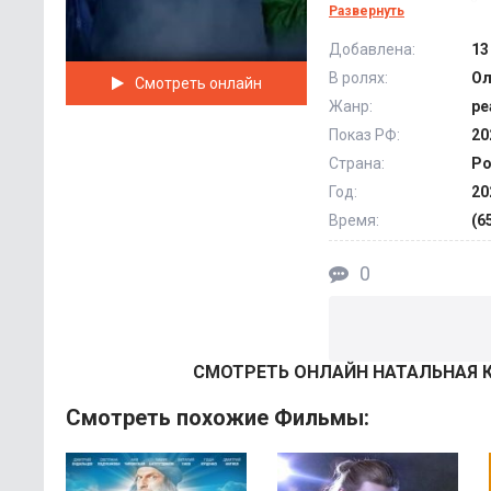
людям конкретной к
Развернуть
Добавлена:
13
Далекие от этой сф
В ролях:
Ол
Смотреть онлайн
приглашенный гость
Жанр:
ре
сомневаться, пото
Показ РФ:
20
время ему предсто
Страна:
Ро
эзотерики.
Год:
20
Порой гороскопы го
Время:
(6
предстоящих привл
0
СМОТРEТЬ ОНЛАЙН НАТАЛЬНАЯ К
Смотреть похожие Фильмы: