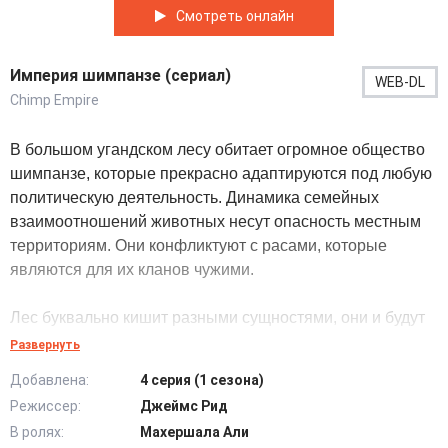
Смотреть онлайн
Империя шимпанзе (сериал)
WEB-DL
Chimp Empire
В большом угандском лесу обитает огромное общество
шимпанзе, которые прекрасно адаптируются под любую
политическую деятельность. Динамика семейных
взаимоотношений животных несут опасность местным
территориям. Они конфликтуют с расами, которые
являются для их кланов чужими.
Лес буквально кишит разными сущностями, они и будут
участниками данного шоу, которое длится уже много лет.
Развернуть
Их повседневное поведение частенько требует
Добавлена:
4 серия (1 сезона)
тщательного изучения. Они находятся под присмотром,
Режиссер:
Джеймс Рид
выдвигаются стратегии по тому, как они живут и как
В ролях:
Махершала Али
выживают в диком мире. Считается, что шимпанзе