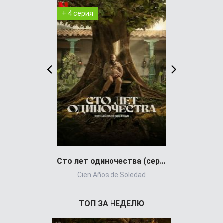
+ 4 серия
WEB-DL
Сто лет одиночества (сериал)
Cien Años de Soledad
Gong
ТОП ЗА НЕДЕЛЮ