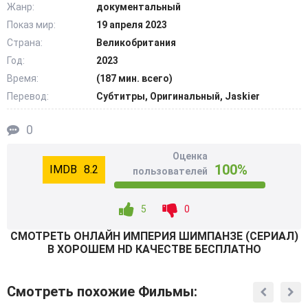
Жанр:
документальный
является близким родственником человека,
Показ мир:
19 апреля 2023
соответственно они больше остальных демонстрируют
невероятно высокие интеллектуальные способности.
Страна:
Великобритания
Год:
2023
Они также проявляют собственные эмоции и пытаются
Время:
(187 мин. всего)
понравится самкам. Правила жизненного развития
Перевод:
Субтитры, Оригинальный, Jaskier
считается вполне суразным. Сильнейшие прекрасного
мира пытаются найти выход, чтобы выжить в суровых
0
Джунглях. Также жизнь постоянно преподносит
Оценка
очередные неприятности в развитии их основного рода.
100%
8.2
пользователей
Но у судьбы новые сюрпризы. @Filmix.fan
5
0
СМОТРEТЬ ОНЛАЙН ИМПЕРИЯ ШИМПАНЗЕ (СЕРИАЛ)
В ХОРОШЕМ HD КАЧЕСТВЕ БЕСПЛАТНО
Смотреть похожие Фильмы: