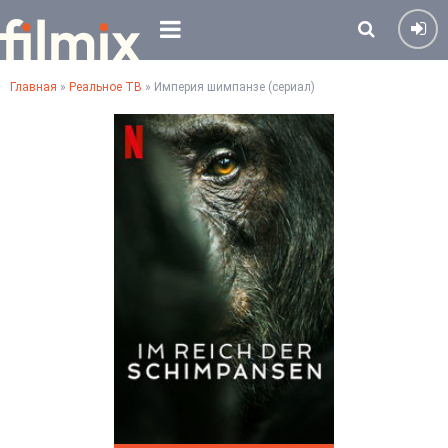
Главная
»
Реальное ТВ
» Империя шимпанзе (сериал)