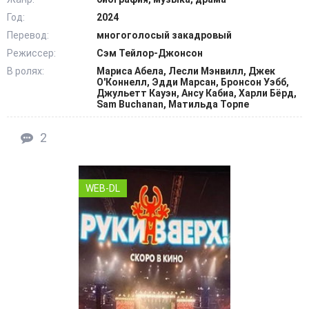
Год:
2024
Перевод:
многоголосый закадровый
Режиссер:
Сэм Тейлор-Джонсон
В ролях:
Мариса Абела, Лесли Мэнвилл, Джек
О'Коннелл, Эдди Марсан, Бронсон Уэбб,
Джульетт Кауэн, Ансу Кабиа, Харли Бёрд,
Sam Buchanan, Матильда Торпе
2
WEB-DL