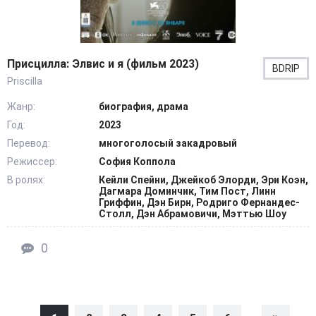
Присцилла: Элвис и я (фильм 2023)
BDRIP
Priscilla
Жанр:
биография, драма
Год:
2023
Перевод:
многоголосый закадровый
Режиссер:
София Коппола
В ролях:
Кейли Спейни, Джейкоб Элорди, Эри Коэн,
Дагмара Доминчик, Тим Пост, Линн
Гриффин, Дэн Бирн, Родриго Фернандес-
Столл, Дэн Абрамовичи, Мэттью Шоу
0