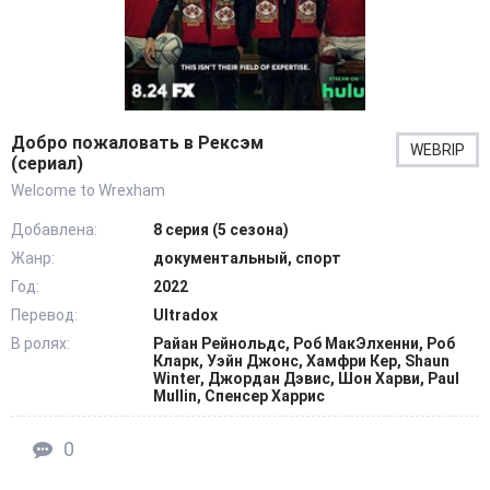
Добро пожаловать в Рексэм
WEBRIP
(сериал)
Welcome to Wrexham
Добавлена:
8 серия (5 сезона)
Жанр:
документальный, спорт
Год:
2022
Перевод:
Ultradox
В ролях:
Райан Рейнольдс, Роб МакЭлхенни, Роб
Кларк, Уэйн Джонс, Хамфри Кер, Shaun
Winter, Джордан Дэвис, Шон Харви, Paul
Mullin, Спенсер Харрис
0