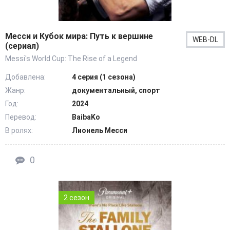
Месси и Кубок мира: Путь к вершине
WEB-DL
(сериал)
Messi's World Cup: The Rise of a Legend
Добавлена:
4 серия (1 сезона)
Жанр:
документальный, спорт
Год:
2024
Перевод:
BaibaKo
В ролях:
Лионель Месси
0
2 сезон