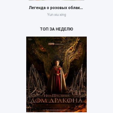
Легенда о розовых облаках (сериал)
Выживалити. Наследники (сериал)
xing
Выживалити. Наследники
Stuart Fails 
ТОП ЗА НЕДЕЛЮ