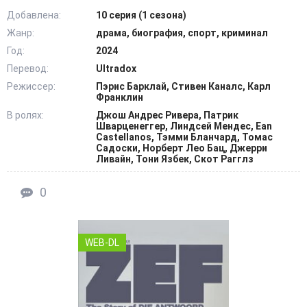
Добавлена:
10 серия (1 сезона)
Жанр:
драма, биография, спорт, криминал
Год:
2024
Перевод:
Ultradox
Режиссер:
Пэрис Барклай, Стивен Каналс, Карл
Франклин
В ролях:
Джош Андрес Ривера, Патрик
Шварценеггер, Линдсей Мендес, Ean
Castellanos, Тэмми Бланчард, Томас
Садоски, Норберт Лео Бац, Джерри
Ливайн, Тони Язбек, Скот Рагглз
0
WEB-DL