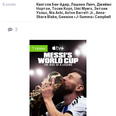
В ролях:
Кингсли Бен-Адир, Лашана Линч, Джеймс
Нортон, Тосин Коул, Umi Myers, Энтони
Уэльс, Nia Ashi, Aston Barrett Jr., Anna-
Share Blake, Gawaine «J-Summa» Campbell
2
1 сезон