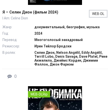
Я – Селин Дион (фильм 2024)
WEB-DL
I Am: Celine Dion
Жанр:
документальный, биография, музыка
Год:
2024
Перевод:
Многоголосый закадровый
Режиссер:
Ирен Тейлор Бродски
В ролях:
Селин Дион, Nelson Angélil, Eddy Angélil,
Terrill Lobo, Denis Savage, Dave Platel, Рене
Анжелила, Джеймс Корден, Джимми
Фэллон, Джон Фарнэм
0
WEB-DLRip