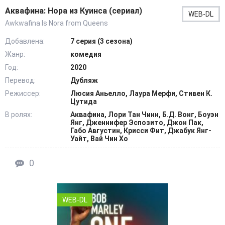
Аквафина: Нора из Куинса (сериал)
WEB-DL
Awkwafina Is Nora from Queens
Добавлена:
7 серия (3 сезона)
Жанр:
комедия
Год:
2020
Перевод:
Дубляж
Режиссер:
Люсия Аньелло, Лаура Мерфи, Стивен К.
Цутида
В ролях:
Аквафина, Лори Тан Чинн, Б.Д. Вонг, Боуэн
Янг, Дженнифер Эспозито, Джон Пак,
Габо Августин, Крисси Фит, Джабук Янг-
Уайт, Вай Чин Хо
0
WEB-DL