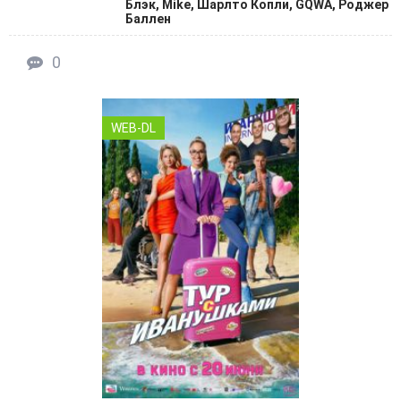
Блэк, Mike, Шарлто Копли, GQWA, Роджер
Баллен
0
WEB-DL