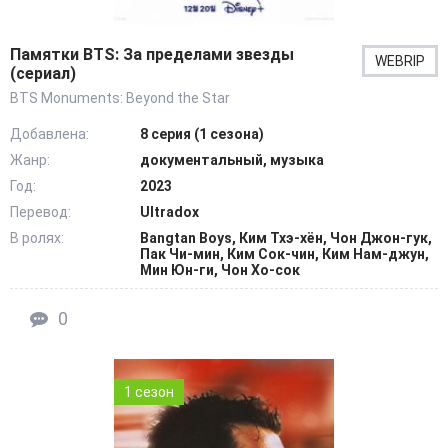
Памятки BTS: За пределами звезды
WEBRIP
(сериал)
BTS Monuments: Beyond the Star
Добавлена:
8 серия (1 сезона)
Жанр:
документальный, музыка
Год:
2023
Перевод:
Ultradox
В ролях:
Bangtan Boys, Ким Тхэ-хён, Чон Джон-гук,
Пак Чи-мин, Ким Сок-чин, Ким Нам-джун,
Мин Юн-ги, Чон Хо-сок
0
1 сезон