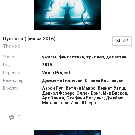
Пустота (фильм 2016)
BDRIP
The Void
Жанр:
ужасы, фантастика, триллер, детектив
Год:
2016
Перевод:
ViruseProject
Режиссер:
Джереми Гиллеспи, Стивен Костански
В ролях:
Аарон Пул, Кэтлин Манро, Кеннет Уэлш,
Дэниэл Фазерс, Эллен Вонг, Мик Бисков,
Арт Хиндл, Стефани Белдинг, Джеймс
Миллингтон, Ивэн Штерн
0