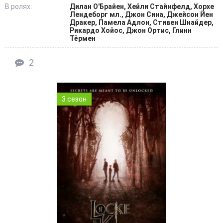
В ролях:
Дилан О'Брайен, Хейли Стайнфелд, Хорхе
Лендеборг мл., Джон Сина, Джейсон Йен
Дракер, Памела Адлон, Стивен Шнайдер,
Рикардо Хойос, Джон Ортис, Глинн
Тёрмен
2
3 сезон