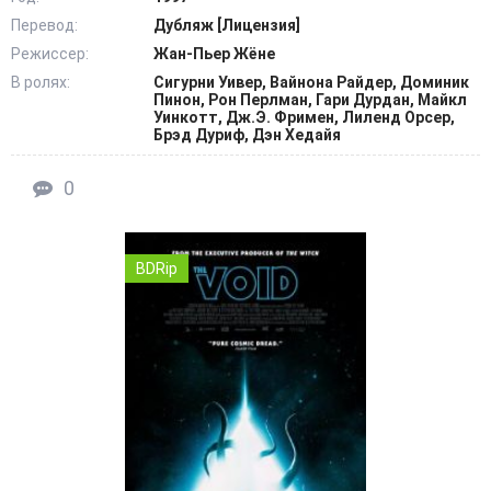
Перевод:
Дубляж [Лицензия]
Режиссер:
Жан-Пьер Жёне
В ролях:
Сигурни Уивер, Вайнона Райдер, Доминик
Пинон, Рон Перлман, Гари Дурдан, Майкл
Уинкотт, Дж.Э. Фримен, Лиленд Орсер,
Брэд Дуриф, Дэн Хедайя
0
BDRip