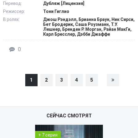
Перевод:
Дубляж [Лицензия]
Режиссер:
Тони Гиглио
В ролях:
Джош Рэндэлл, Брианна Браун, Ник Сирси,
Бет Бродерик, Саша Роузманн, Т.У.
Лешнер, Бренден Р. Морган, Райан МакГи,
Карл Бресслер, Дэбби Джаффе
0
1
2
3
4
5
СЕЙЧАС СМОТРЯТ
+ 4 серия
+ 168 серия