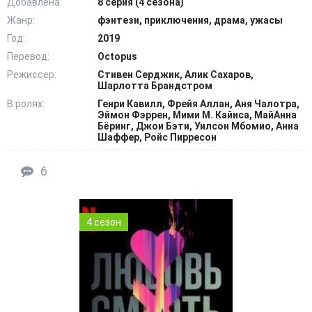
Добавлена:
8 серия (4 сезона)
Жанр:
фэнтези, приключения, драма, ужасы
Год:
2019
Перевод:
Octopus
Режиссер:
Стивен Серджик, Алик Сахаров,
Шарлотта Брандстром
В ролях:
Генри Кавилл, Фрейя Аллан, Аня Чалотра,
Эймон Фэррен, Мими М. Кайиса, МайАнна
Бёринг, Джои Бэти, Уилсон Мбомио, Анна
Шаффер, Ройс Пирресон
6
4 сезон