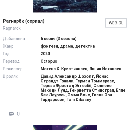
Рагнарёк (сериал)
WEB-DL
Ragnarok
Добавлена:
6 серия (3 сезона)
Жанр:
фэнтези, драма, детектив
Год:
2020
Перевод:
Octopus
Режиссер:
Могенс Х. Кристиансен, Янник Йохансен
В ролях:
Давид Александр Шохолт, Йонас
Страндт Гравли, Герман Томмераас,
Тереза Фростад Эггесбё, Сюннёве
Макоди Лунд, Генриетта Стинстрап, Еппе
Бек Леурсен, Эмма Бонс, Гисли Орн
Гардарссон, Tani Dibasey
0