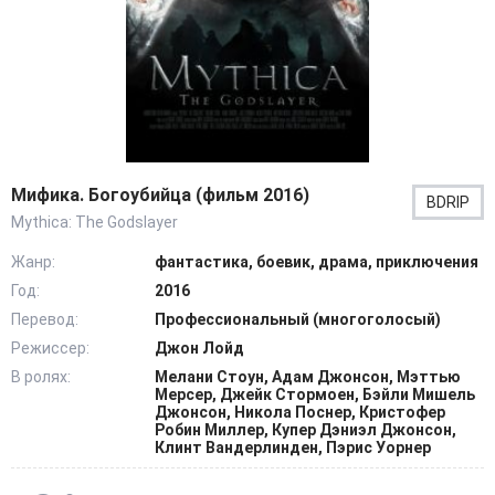
Мифика. Богоубийца (фильм 2016)
BDRIP
Mythica: The Godslayer
Жанр:
фантастика, боевик, драма, приключения
Год:
2016
Перевод:
Профессиональный (многоголосый)
Режиссер:
Джон Лойд
В ролях:
Мелани Стоун, Адам Джонсон, Мэттью
Мерсер, Джейк Стормоен, Бэйли Мишель
Джонсон, Никола Поснер, Кристофер
Робин Миллер, Купер Дэниэл Джонсон,
Клинт Вандерлинден, Пэрис Уорнер