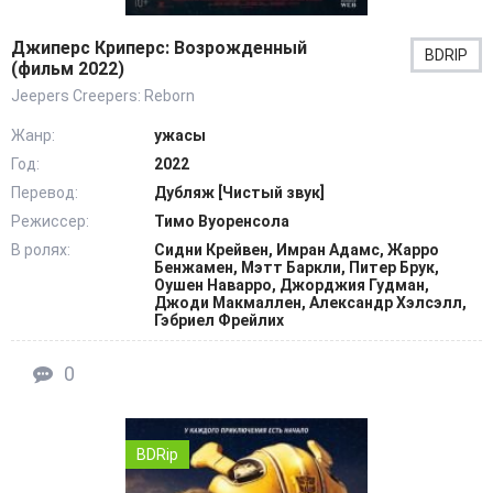
Джиперс Криперс: Возрожденный
BDRIP
(фильм 2022)
Jeepers Creepers: Reborn
Жанр:
ужасы
Год:
2022
Перевод:
Дубляж [Чистый звук]
Режиссер:
Тимо Вуоренсола
В ролях:
Сидни Крейвен, Имран Адамс, Жарро
Бенжамен, Мэтт Баркли, Питер Брук,
Оушен Наварро, Джорджия Гудман,
Джоди Макмаллен, Александр Хэлсэлл,
Гэбриел Фрейлих
0
BDRip