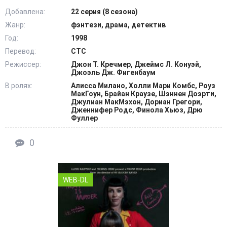
Добавлена:
22 серия (8 сезона)
Жанр:
фэнтези, драма, детектив
Год:
1998
Перевод:
СТС
Режиссер:
Джон Т. Кречмер, Джеймс Л. Конуэй,
Джоэль Дж. Фигенбаум
В ролях:
Алисса Милано, Холли Мари Комбс, Роуз
МакГоун, Брайан Краузе, Шэннен Доэрти,
Джулиан МакМэхон, Дориан Грегори,
Дженнифер Родс, Финола Хьюз, Дрю
Фуллер
0
WEB-DL