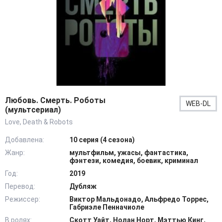
Любовь. Смерть. Роботы
WEB-DL
(мультсериал)
Love, Death & Robots
Добавлена:
10 серия (4 сезона)
Жанр:
мультфильм, ужасы, фантастика,
фэнтези, комедия, боевик, криминал
Год:
2019
Перевод:
Дубляж
Режиссер:
Виктор Мальдонадо, Альфредо Торрес,
Габриэле Пенначиоле
В ролях:
Скотт Уайт, Нолан Норт, Мэттью Кинг,