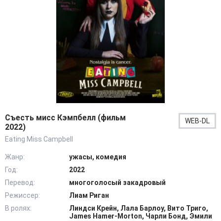
Съесть мисс Кэмпбелл (фильм
WEB-DL
2022)
Eating Miss Campbell
Жанр:
ужасы, комедия
Год:
2022
Перевод:
многоголосый закадровый
Режиссер:
Лиам Риган
В ролях:
Линдси Крейн, Лала Барлоу, Вито Триго,
James Hamer-Morton, Чарли Бонд, Эмили