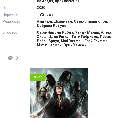
комедия, приключения
Год:
2020
Перевод:
TVShows
Режиссер:
Аминдер Дхаливал, Стью Ливингстон,
Сабрина Котуно
В ролях:
Сара-Николь Роблз, Уэнди Мэлик, Алекс
Хирш, Иден Ригел, Тати Габриэль, Иссак
Райан Браун, Мэй Уитман, Грэй Гриффин,
Мэтт Чэпман, Эрин Хэнсон
0
BDRip