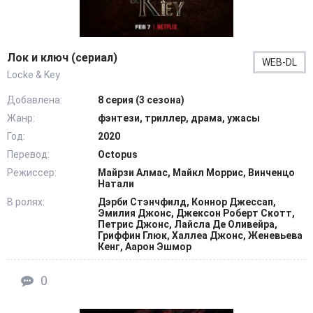
Лок и ключ (сериал)
WEB-DL
Locke & Key
Добавлена:
8 серия (3 сезона)
Жанр:
фэнтези, триллер, драма, ужасы
Год:
2020
Перевод:
Octopus
Режиссер:
Майрзи Алмас, Майкл Моррис, Винченцо
Натали
В ролях:
Дэрби Стэнчфилд, Коннор Джессап,
Эмилия Джонс, Джексон Роберт Скотт,
Петрис Джонс, Лайсла Де Оливейра,
Гриффин Глюк, Халлеа Джонс, Женевьева
Кенг, Аарон Эшмор
0