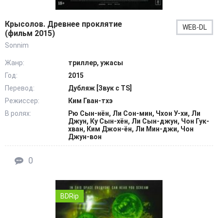
Крысолов. Древнее проклятие
WEB-DL
(фильм 2015)
Sonnim
Жанр:
триллер, ужасы
Год:
2015
Перевод:
Дубляж [Звук с TS]
Режиссер:
Ким Гван-тхэ
В ролях:
Рю Сын-нён, Ли Сон-мин, Чхон У-хи, Ли
Джун, Ку Сын-хён, Ли Сын-джун, Чон Гук-
хван, Ким Джон-ён, Ли Мин-джи, Чон
Джун-вон
0
BDRip