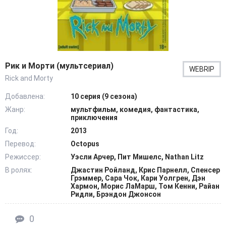
Рик и Морти (мультсериал)
WEBRIP
Rick and Morty
Добавлена:
10 серия (9 сезона)
Жанр:
мультфильм, комедия, фантастика,
приключения
Год:
2013
Перевод:
Octopus
Режиссер:
Уэсли Арчер, Пит Мишелс, Nathan Litz
В ролях:
Джастин Ройланд, Крис Парнелл, Спенсер
Грэммер, Сара Чок, Кари Уолгрен, Дэн
Хармон, Морис ЛаМарш, Том Кенни, Райан
Ридли, Брэндон Джонсон
0