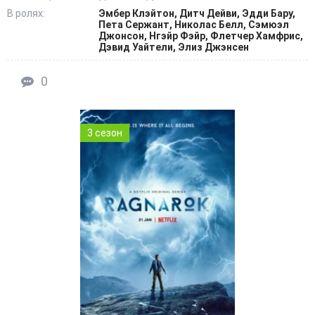
В ролях:
Эмбер Клэйтон, Дитч Дейви, Эдди Бару,
Пета Сержант, Николас Белл, Сэмюэл
Джонсон, Нгэйр Фэйр, Флетчер Хамфрис,
Дэвид Уайтели, Элиз Джэнсен
0
3 сезон