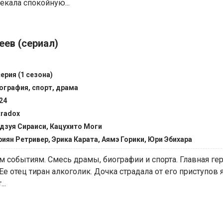
екала спокойную...
еев (сериал)
серия (1 сезона)
ография, спорт, драма
24
tradox
дзуя Сираиси, Кацухито Моги
иян Ретривер, Эрика Карата, Аямэ Горики, Юри Эбихара
м событиям. Смесь драмы, биографии и спорта. Главная ге
Ее отец тиран алкоголик. Дочка страдала от его приступов 
..