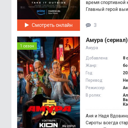
время спортивной 
Главный герой выиг
Смотреть онлайн
3
Амура (сериал)
1 сезон
Амура
Добавлена:
8 
Жанр:
бо
Год:
20
Перевод:
Не
Режиссер:
Ан
В ролях:
Ал
Ва
Кэ
Аня и Надя Вдовин
Сироты всегда ста