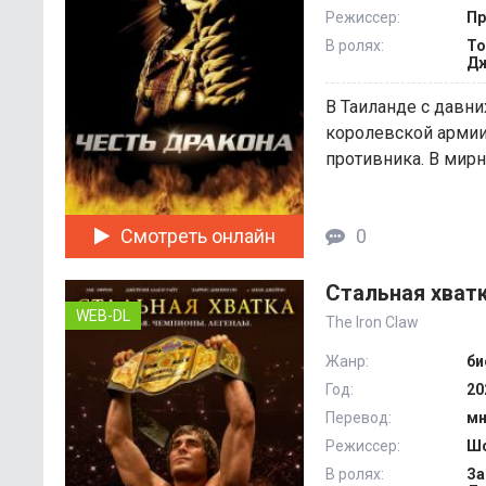
Режиссер:
Пр
В ролях:
То
Дж
В Таиланде с давн
королевской армии
противника. В мирно
Смотреть онлайн
0
Стальная хватк
WEB-DL
The Iron Claw
Жанр:
би
Год:
20
Перевод:
мн
Режиссер:
Шо
В ролях:
За