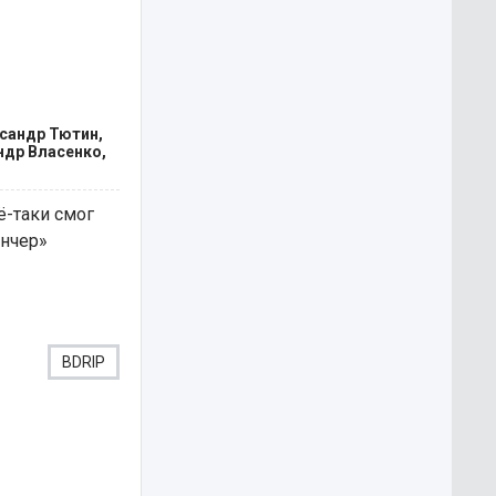
ксандр Тютин,
ндр Власенко,
ё-таки смог
анчер»
BDRIP