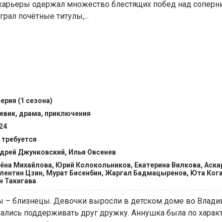
карьеры одержал множество блестящих побед над соперн
рал почётные титулы,...
серия (1 сезона)
евик, драма, приключения
24
 требуется
дрей Джунковский, Илья Овсенев
ёна Михайлова, Юрий Колокольников, Екатерина Вилкова, Аска
лентин Цзин, Мурат Бисенбин, Жаргал Бадмацыренов, Юта Кога
н Такигава
ы – близнецы. Девочки выросли в детском доме во Влади
рались поддерживать друг дружку. Аннушка была по характ