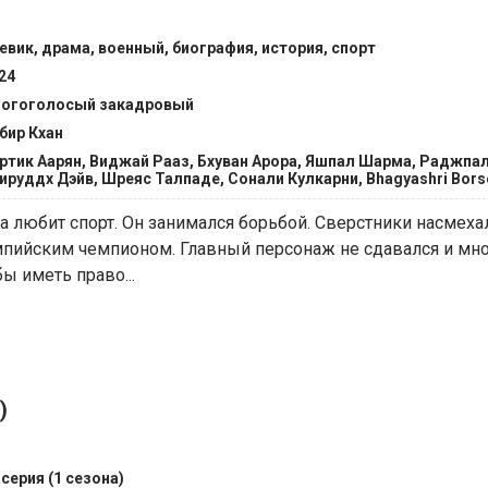
евик, драма, военный, биография, история, спорт
24
огоголосый закадровый
бир Кхан
ртик Аарян, Виджай Рааз, Бхуван Арора, Яшпал Шарма, Раджпал
ируддх Дэйв, Шреяс Талпаде, Сонали Кулкарни, Bhagyashri Bors
а любит спорт. Он занимался борьбой. Сверстники насмехал
мпийским чемпионом. Главный персонаж не сдавался и мн
ы иметь право...
)
 серия (1 сезона)