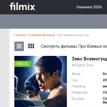
Новинки 2026
Главная
»
Подборки фильмов
» Про боевые искусства
Смотреть фильмы Про боевые ис
Зевс Всемогущ
WEB-DL
Almighty Zeus
Жанр:
бо
Год:
20
Перевод:
мн
Режиссер:
Ch
В ролях:
Ch
Ma