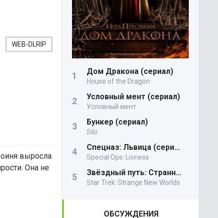
WEB-DLRIP
Дом Дракона (сериал)
House of the Dragon
Условный мент (сериал)
Условный мент
Бункер (сериал)
Silo
Спецназ: Львица (сериал)
роиня выросла
Special Ops: Lioness
ярости. Она не
Звёздный путь: Странные новые миры
Star Trek: Strange New Worlds
ОБСУЖДЕНИЯ