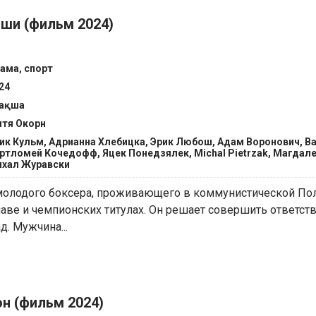
ьши (фильм 2024)
ама, спорт
24
зақша
тя Окорн
ик Кульм, Адрианна Хлебицка, Эрик Любош, Адам Воронович, В
ртломей Кочедофф, Яцек Понедзялек, Michal Pietrzak, Магдале
хал Журавски
молодого боксера, проживающего в коммунистической Пол
лаве и чемпионских титулах. Он решает совершить ответст
д. Мужчина...
н (фильм 2024)