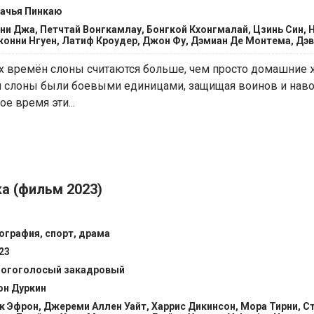
ачья Пинкаю
ни Джа, Петчтай Вонгкамлау, Бонгкой Кхонгмалай, Цзинь Син, 
онни Нгуен, Латиф Кроудер, Джон Фу, Дэмиан Де Монтема, Дэ
их времён слоны считаются больше, чем просто домашние 
 слоны были боевыми единицами, защищая воинов и навод
е время эти...
а (фильм 2023)
ография, спорт, драма
23
огоголосый закадровый
н Дуркин
к Эфрон, Джереми Аллен Уайт, Харрис Дикинсон, Мора Тирни, С