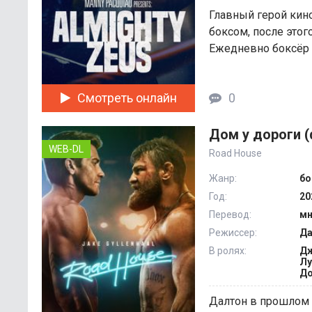
Главный герой кин
боксом, после этог
Ежедневно боксёр д
Смотреть онлайн
0
Дом у дороги (
WEB-DL
Road House
Жанр:
бо
Год:
20
Перевод:
мн
Режиссер:
Да
В ролях:
Дж
Лу
До
Далтон в прошлом 