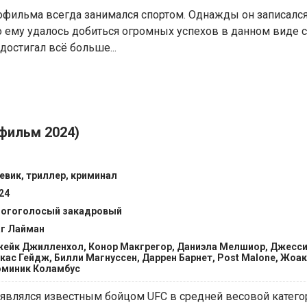
офильма всегда занимался спортом. Однажды он записался
о ему удалось добиться огромных успехов в данном виде с
остигал всё больше...
фильм 2024)
евик, триллер, криминал
24
огоголосый закадровый
г Лайман
ейк Джилленхол, Конор Макгрегор, Даниэла Мелшиор, Джесси
кас Гейдж, Билли Магнуссен, Даррен Барнет, Post Malone, Жоа
миник Коламбус
являлся известным бойцом UFC в средней весовой категор