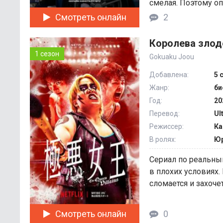
смелая. Поэтому оп
Смотреть онлайн
2
Королева злод
1 сезон
Gokuaku Joou
Добавлена:
5 
Жанр:
би
Год:
20
Перевод:
Ul
Режиссер:
Ка
В ролях:
Юр
Сериал по реальны
в плохих условиях. 
сломается и захочет.
Смотреть онлайн
0