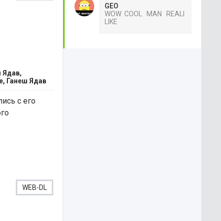
GEO
WOW COOL MAN REALI
LIKE
 Ядав,
e, Ганеш Ядав
ись с его
ого
WEB-DL