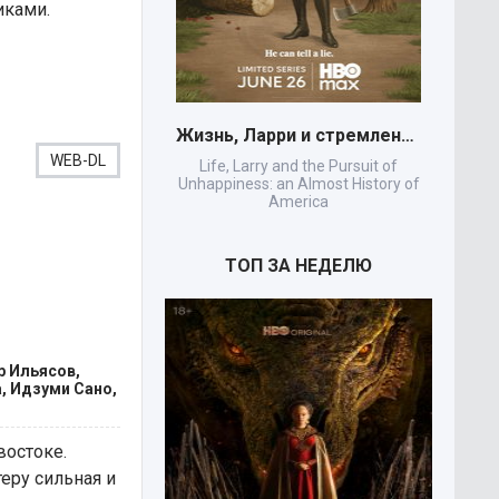
иками.
Жизнь, Ларри и стремление к несчастью:
WEB-DL
Life, Larry and the Pursuit of
The Li
Unhappiness: an Almost History of
America
ТОП ЗА НЕДЕЛЮ
р Ильясов,
, Идзуми Сано,
востоке.
еру сильная и