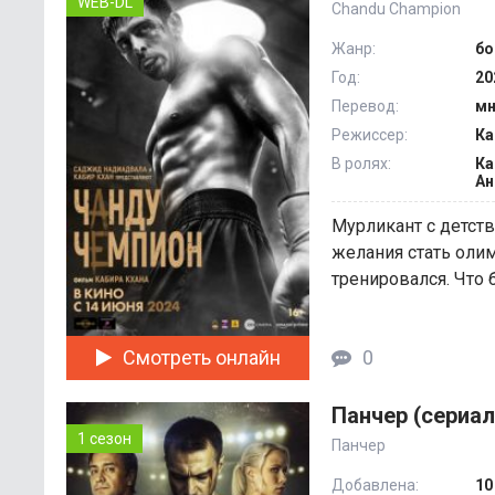
WEB-DL
Chandu Champion
Жанр:
бо
Год:
20
Перевод:
мн
Режиссер:
Ка
В ролях:
Ка
Ан
Мурликант с детств
желания стать оли
тренировался. Что б
Смотреть онлайн
0
Панчер (сериал
1 сезон
Панчер
Добавлена:
10