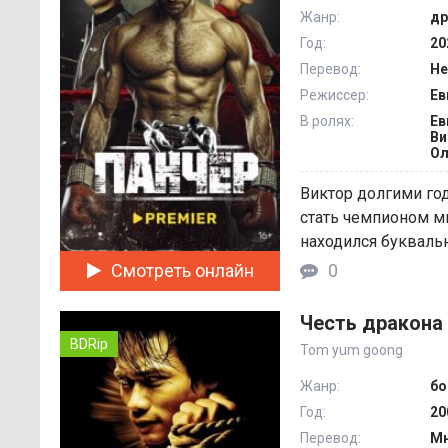
Жанр:
др
Год:
20
Перевод:
Не
Режиссер:
Ев
В ролях:
Ев
Ви
Ол
Виктор долгими го
стать чемпионом ми
находился буквально
Смотреть онлайн
0
Честь дракона
BDRip
Tom yum goong
Жанр:
бо
Год:
20
Перевод:
Мн