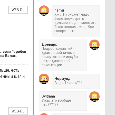
WEB-DL
hamu
Хм ... Ну ,может надо
было посмотреть
дольше ,но для меня это
было невозможно . Все
говорят ,что
Древарх II
Подростковая гей-
алерия Горобец,
драма-тройничок с
на Валах,
присутствием инкуба
нетрадиционной
ориентации.
ьше, есть
венный шаг и
Нормунд
А где 1 часть???
Svitlana
Ужас.это вообще
что??????
WEB-DL