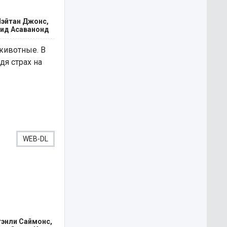
Нэйтан Джонс,
вид Асаванонд
животные. В
я страх на
WEB-DL
тэнли Саймонс,