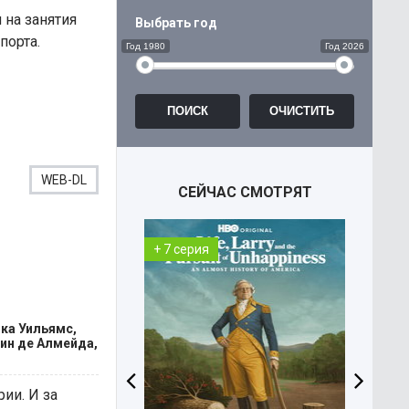
 на занятия
Выбрать год
порта.
Год 1980
Год 2026
WEB-DL
СЕЙЧАС СМОТРЯТ
+ 7 серия
+ 3 с
ка Уильямс,
кин де Алмейда,
ии. И за