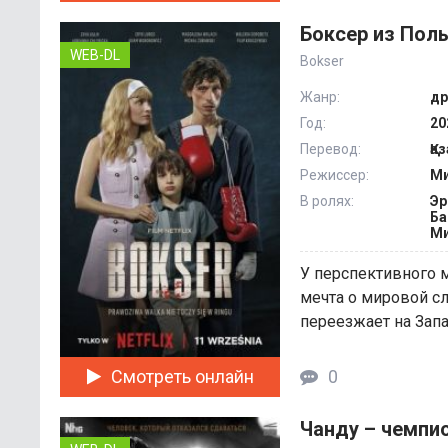
Боксер из Пол
WEB-DL
Bokser
Жанр:
др
Год:
20
Перевод:
Қа
Режиссер:
Ми
В ролях:
Эр
Ба
Ми
У перспективного 
мечта о мировой с
переезжает на Запа
Смотреть онлайн
0
Чанду – чемпио