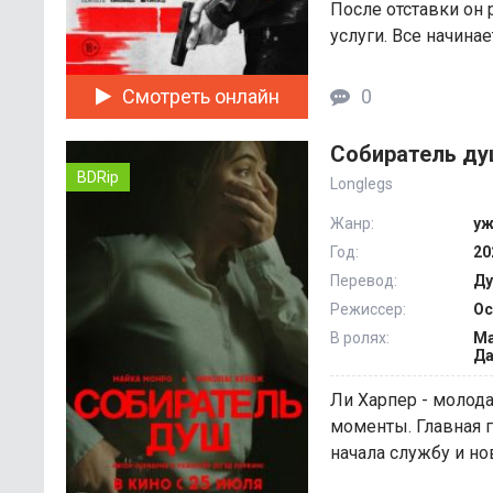
После отставки он
услуги. Все начинает
Смотреть онлайн
0
Собиратель ду
BDRip
Longlegs
Жанр:
уж
Год:
20
Перевод:
Ду
Режиссер:
Ос
В ролях:
Ма
Да
Ли Харпер - молод
моменты. Главная г
начала службу и нов