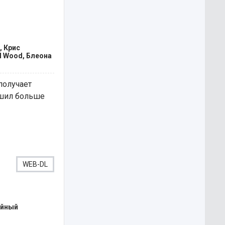
, Крис
l Wood, Блеона
получает
ешил больше
WEB-DL
ейный