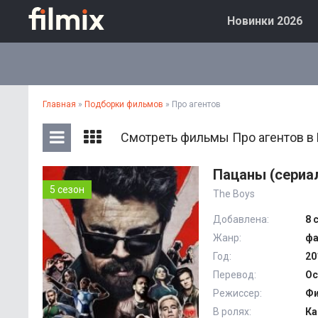
Новинки 2026
Главная
»
Подборки фильмов
» Про агентов
Смотреть фильмы Про агентов в
Пацаны (сериа
5 сезон
The Boys
Добавлена:
8 
Жанр:
фа
Год:
20
Перевод:
Oc
Режиссер:
Фи
В ролях:
Ка