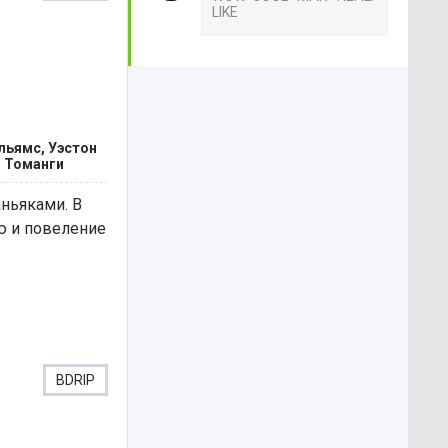
LIKE
ильямс, Уэстон
и Томанги
ньяками. В
ю и повеление
BDRIP