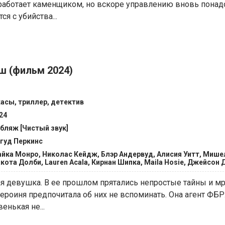
 работает каменщиком, но вскоре управлению вновь понадо
ся с убийства...
ш (фильм 2024)
асы, триллер, детектив
24
бляж [Чистый звук]
гуд Перкинс
йка Монро, Николас Кейдж, Блэр Андервуд, Алисия Уитт, Мише
кота Долби, Lauren Acala, Кирнан Шипка, Maila Hosie, Джейсон 
ая девушка. В ее прошлом прятались непростые тайны и м
ероиня предпочитала об них не вспоминать. Она агент ФБР
енькая не...