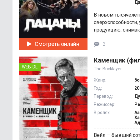
Дж
В новом тысячелет
сверхспособности,
продукцию, снимают
Смотреть онлайн
3
Каменщик (фил
WEB-DL
The Bricklayer
Жанр:
бо
Год:
20
Перевод:
Ду
Режиссер:
Ре
В ролях:
Аа
Ха
Ад
Вейл — бывший сот