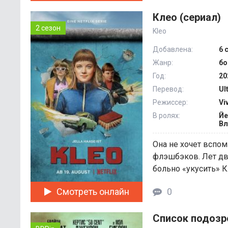
Клео (сериал)
2 сезон
Kleo
Добавлена:
6 
Жанр:
бо
Год:
20
Перевод:
Ul
Режиссер:
Vi
В ролях:
Йе
Вл
Она не хочет вспо
флэшбэков. Лет два
больно «укусить» Кл
Смотреть онлайн
0
Список подозр