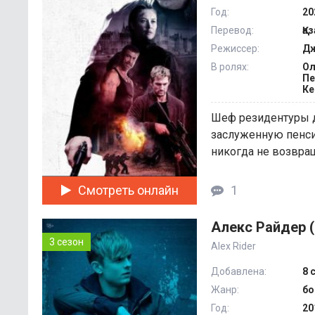
Год:
20
Перевод:
Қа
Режиссер:
Дж
В ролях:
Ол
Пе
Ке
Шеф резидентуры д
заслуженную пенси
никогда не возвращ
Смотреть онлайн
1
Алекс Райдер (
3 сезон
Alex Rider
Добавлена:
8 
Жанр:
бо
Год:
20