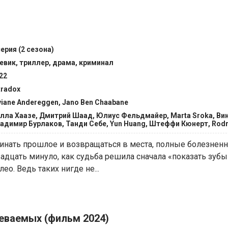
серия (2 сезона)
евик, триллер, драма, криминал
22
tradox
viane Andereggen, Jano Ben Chaabane
лла Хаазе, Дмитрий Шаад, Юлиус Фельдмайер, Marta Sroka, Ви
адимир Бурлаков, Танди Себе, Yun Huang, Штеффи Кюнерт, Rodr
минать прошлое и возвращаться в места, полные болезнен
дцать минуло, как судьба решила сначала «показать зубы»
ео. Ведь таких нигде не...
еваемых (фильм 2024)