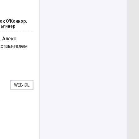
ок О'Коннор,
льгинер
. Алекс
дставителем
WEB-DL