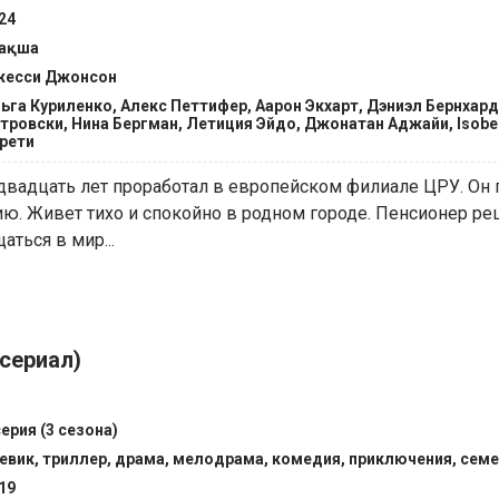
24
зақша
есси Джонсон
ьга Куриленко, Алекс Петтифер, Аарон Экхарт, Дэниэл Бернхард
тровски, Нина Бергман, Летиция Эйдо, Джонатан Аджайи, Isobe
рети
вадцать лет проработал в европейском филиале ЦРУ. Он 
ю. Живет тихо и спокойно в родном городе. Пенсионер р
аться в мир...
сериал)
серия (3 сезона)
евик, триллер, драма, мелодрама, комедия, приключения, сем
19