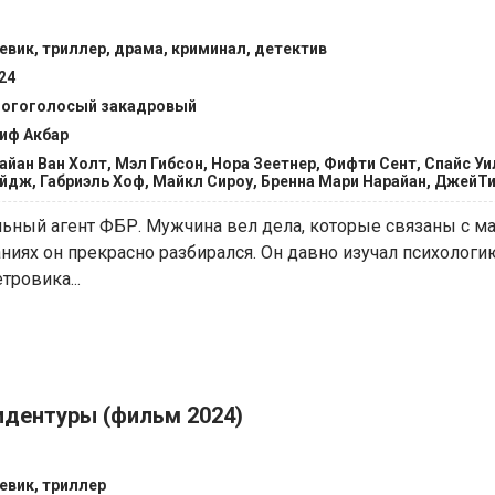
евик, триллер, драма, криминал, детектив
24
огоголосый закадровый
иф Акбар
айан Ван Холт, Мэл Гибсон, Нора Зеетнер, Фифти Сент, Спайс У
йдж, Габриэль Хоф, Майкл Сироу, Бренна Мари Нарайан, ДжейТ
льный агент ФБР. Мужчина вел дела, которые связаны с ма
ниях он прекрасно разбирался. Он давно изучал психологи
тровика...
идентуры (фильм 2024)
евик, триллер