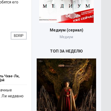
бятся его
Медиум (сериал)
BDRIP
Медиум
C
ТОП ЗА НЕДЕЛЮ
ль Чхве-Ли,
Дэй
рачные
. Ли недавно