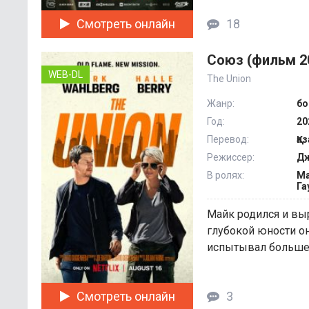
Смотреть онлайн
18
Союз (фильм 2
WEB-DL
The Union
Жанр:
бо
Год:
20
Перевод:
Қа
Режиссер:
Дж
В ролях:
Ма
Га
Майк родился и выр
глубокой юности о
испытывал больше, 
Смотреть онлайн
3