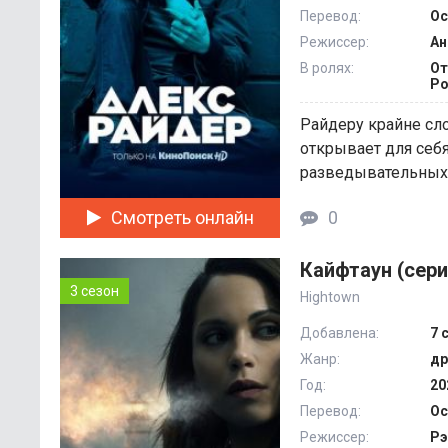
Перевод:
Oc
Режиссер:
Ан
В ролях:
От
Ро
Райдеру крайне сл
открывает для себ
разведывательных с
Смотреть онлайн
0
Кайфтаун (сери
3 сезон
Hightown
Добавлена:
7 
Жанр:
др
Год:
20
Перевод:
Oc
Режиссер:
Рэ