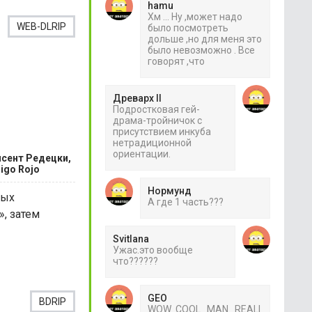
hamu
Хм ... Ну ,может надо
WEB-DLRIP
было посмотреть
дольше ,но для меня это
было невозможно . Все
говорят ,что
Древарх II
Подростковая гей-
драма-тройничок с
присутствием инкуба
нетрадиционной
ориентации.
нсент Редецки,
igo Rojo
Нормунд
ных
А где 1 часть???
, затем
Svitlana
Ужас.это вообще
что??????
GEO
BDRIP
WOW COOL MAN REALI