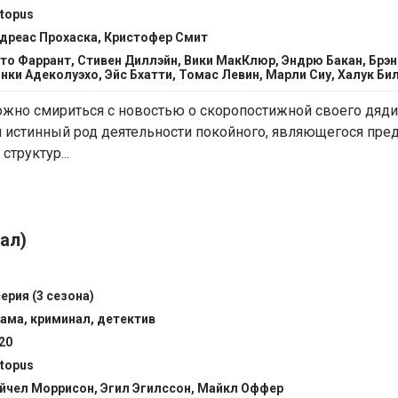
topus
дреас Прохаска, Кристофер Смит
то Фаррант, Стивен Диллэйн, Вики МакКлюр, Эндрю Бакан, Брэн
нки Адеколуэхо, Эйс Бхатти, Томас Левин, Марли Сиу, Халук Би
ожно смириться с новостью о скоропостижной своего дяди
я истинный род деятельности покойного, являющегося пре
труктур...
ал)
серия (3 сезона)
ама, криминал, детектив
20
topus
йчел Моррисон, Эгил Эгилссон, Майкл Оффер