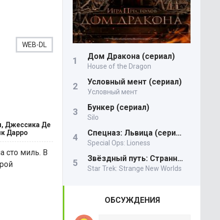
WEB-DL
Дом Дракона (сериал)
House of the Dragon
Условный мент (сериал)
Условный мент
Бункер (сериал)
Silo
и, Джессика Де
Спецназ: Львица (сериал)
ик Дарро
Special Ops: Lioness
 сто миль. В
Звёздный путь: Странные новые миры
орой
Star Trek: Strange New Worlds
ОБСУЖДЕНИЯ