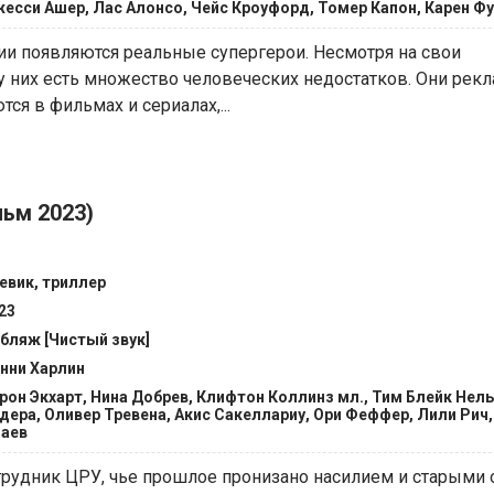
есси Ашер, Лас Алонсо, Чейс Кроуфорд, Томер Капон, Карен Ф
ии появляются реальные супергерои. Несмотря на свои
 у них есть множество человеческих недостатков. Они рек
ся в фильмах и сериалах,...
ьм 2023)
евик, триллер
23
бляж [Чистый звук]
нни Харлин
рон Экхарт, Нина Добрев, Клифтон Коллинз мл., Тим Блейк Нел
дера, Оливер Тревена, Акис Сакеллариу, Ори Феффер, Лили Рич
аев
рудник ЦРУ, чье прошлое пронизано насилием и старыми 