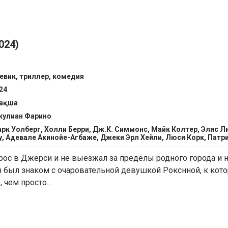
024)
евик, триллер, комедия
24
зақша
улиан Фарино
рк Уолберг, Холли Берри, Дж.К. Симмонс, Майк Колтер, Элис Л
у, Адевале Акинойе-Агбаже, Джеки Эрл Хейли, Люси Корк, Патр
ос в Джерси и не выезжал за пределы родного города и на
н был знаком с очаровательной девушкой Рокснной, к кот
чем просто...