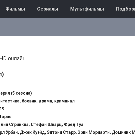
Фильмы
Сериалы
Мультфильмы
Подбор
 HD онлайн
л)
серия (5 сезона)
нтастика, боевик, драма, криминал
19
topus
лип Сгриккиа, Стефан Шварц, Фред Туа
рл Урбан, Джек Куэйд, Энтони Старр, Эрин Мориарти, Доминик 