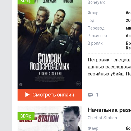
BDRip
Boneyard
Жанр:
бо
Год:
20
Перевод:
мн
Режиссер:
Аз
В ролях:
Бр
Ке
Петровик - специа
данных расследова
серийных убийц. Пе
Смотреть онлайн
1
Начальник рез
BDRip
Chief of Station
Жанр:
бо