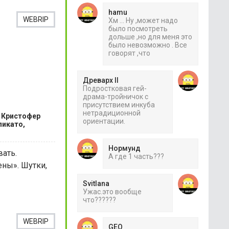
hamu
WEBRIP
Хм ... Ну ,может надо
было посмотреть
дольше ,но для меня это
было невозможно . Все
говорят ,что
Древарх II
Подростковая гей-
драма-тройничок с
присутствием инкуба
нетрадиционной
, Кристофер
ориентации.
ликато,
Нормунд
ать.
А где 1 часть???
ены». Шутки,
Svitlana
Ужас.это вообще
что??????
WEBRIP
GEO