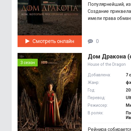
Популярнейший, из
Создание приквела 
имели права обману
Смотреть онлайн
0
Дом Дракона (
3 сезон
House of the Dragon
Добавлена:
7 
Жанр:
фэ
Год:
20
Перевод:
Ul
Режиссер:
Ми
В ролях:
Пэ
Ив
Рейнира собирается