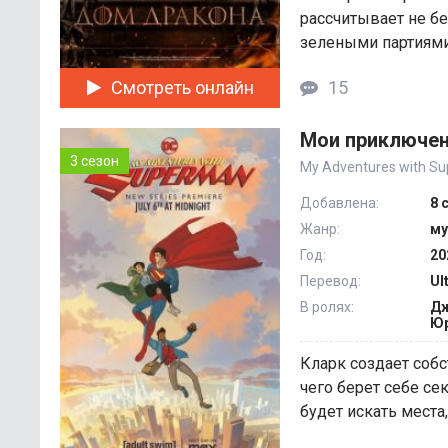
рассчитывает не б
зелеными партиями 
Смотреть онлайн
15
Мои приключен
3 сезон
My Adventures with S
Добавлена:
8 
Жанр:
му
Год:
20
Перевод:
Ul
В ролях:
Дж
Юр
Кларк создает соб
чего берет себе с
будет искать места, 