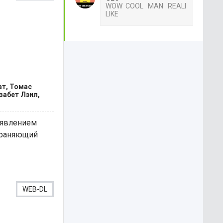
WOW COOL MAN REALI
LIKE
ат, Томас
забет Лэил,
оявлением
траняющий
WEB-DL