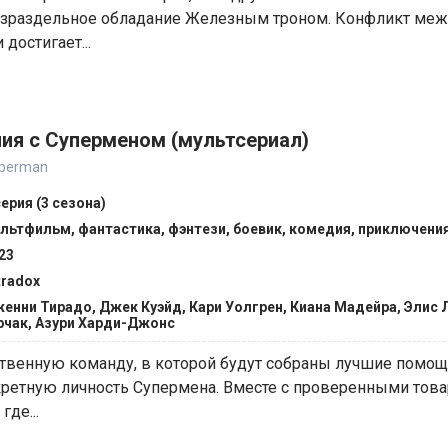
езраздельное обладание Железным троном. Конфликт ме
достигает...
ия с Суперменом (мультсериал)
uperman
серия (3 сезона)
льтфильм, фантастика, фэнтези, боевик, комедия, приключени
23
tradox
енни Тирадо, Джек Куэйд, Кари Уолгрен, Киана Мадейра, Элис 
чак, Азури Харди-Джонс
ственную команду, в которой будут собраны лучшие помощ
екретную личность Супермена. Вместе с проверенными тов
где...