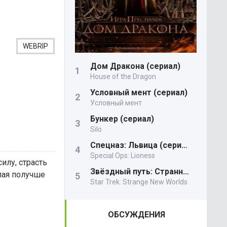
WEBRIP
Дом Дракона (сериал)
House of the Dragon
Условный мент (сериал)
Условный мент
Бункер (сериал)
Silo
Спецназ: Львица (сериал)
Special Ops: Lioness
илу, страсть
Звёздный путь: Странные новые миры
лая получше
Star Trek: Strange New Worlds
ОБСУЖДЕНИЯ