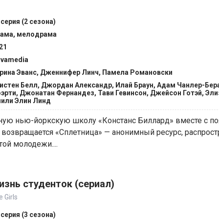
 серия (2 сезона)
ама, мелодрама
21
vamedia
рина Эванс, Дженнифер Линч, Памела Романовски
истен Белл, Джордан Александр, Илай Браун, Адам Чанлер-Бер
эрти, Джонатан Фернандез, Тави Гевинсон, Джейсон Готэй, Эли
или Элин Линд
итную нью-йоркскую школу «Констанс Биллард» вместе с п
 возвращается «Сплетница» — анонимный ресурс, распрос
той молодежи....
изнь студенток (сериал)
 Girls
 серия (3 сезона)