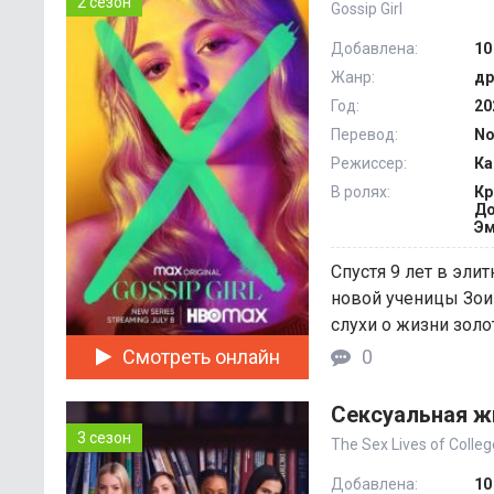
2 сезон
Gossip Girl
Добавлена:
10
Жанр:
др
Год:
20
Перевод:
No
Режиссер:
Ка
В ролях:
Кр
До
Эм
Спустя 9 лет в эл
новой ученицы Зои
слухи о жизни золо
Смотреть онлайн
0
Сексуальная ж
3 сезон
The Sex Lives of College
Добавлена:
10