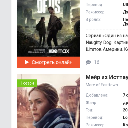
Перевод:
Ul
Режиссер:
Дж
В ролях:
Пе
Дж
Сериал «Один из на
Naughty Dog. Карт
Штатов Америки. Ко
Смотреть онлайн
16
Мейр из Исттау
1 сезон
Mare of Easttown
Добавлена:
7 
Жанр:
др
Год:
20
Перевод:
Lo
Режиссер:
Кр