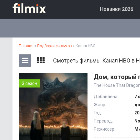
Новинки 2026
Главная
»
Подборки фильмов
» Канал HBO
Смотреть фильмы Канал HBO в H
Дом, который 
3 сезон
The House That Dragons
Добавлена:
7 
Жанр:
до
Год:
20
Перевод:
No
Режиссер:
Ми