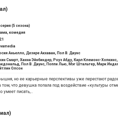
ал)
 серия (5 сезона)
ама, комедия
21
vamedia
сия Аньелло, Дезире Акхаван, Пол В. Даунс
ин Смарт, Ханна Эйнбиндер, Роуз Абду, Карл Клемонс-Хопкинс
кдональд, Пол В. Даунс, Поппи Лью, Мэг Штальтер, Марк Инде
йтлин Олсон
рышня, но ее карьерные перспективы уже перестают радов
в том, что девушка попала под воздействие «культуры отм
 умеет писать,...
иал)