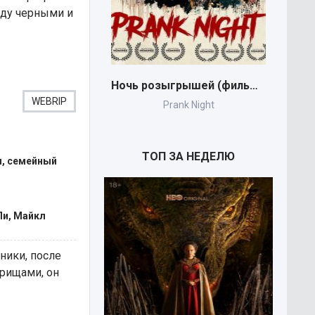
жду черными и
Ночь розыгрышей (фильм 2026)
WEBRIP
Prank Night
Stro
ТОП ЗА НЕДЕЛЮ
я, семейный
Ли, Майкл
ники, после
арищами, он