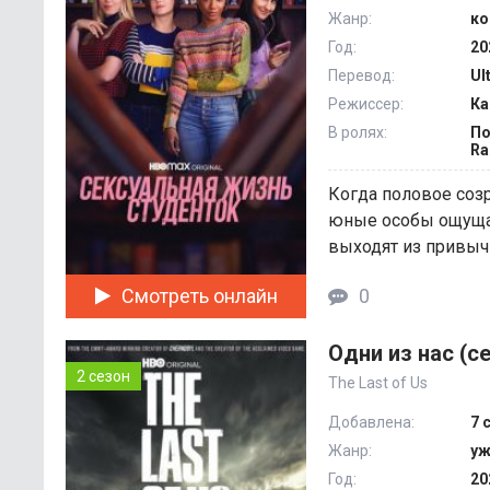
Жанр:
ко
Год:
20
Перевод:
Ul
Режиссер:
Ка
В ролях:
По
Ra
Когда половое соз
юные особы ощуща
выходят из привычно
Смотреть онлайн
0
Одни из нас (с
2 сезон
The Last of Us
Добавлена:
7 
Жанр:
уж
Год:
20