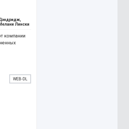
 Дэндридж,
 Мелани Лински
от компании
иненных
WEB-DL