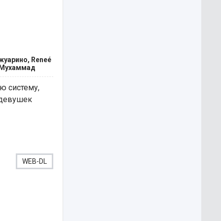
жуарино, Reneé
жи Мухаммад
ю систему,
 девушек
WEB-DL