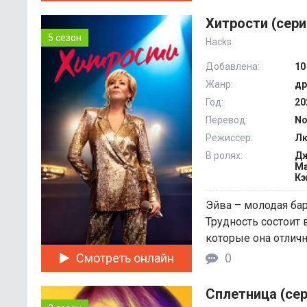
Хитрости (сери
5 сезон
Hacks
Добавлена:
10
Жанр:
др
Год:
20
Перевод:
No
Режиссер:
Лю
В ролях:
Дж
Ма
Кэ
Эйва – молодая ба
Трудность состоит 
которые она отлично
Смотреть онлайн
0
Сплетница (сер