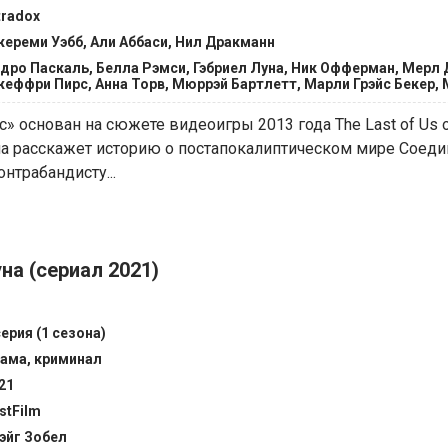
tradox
ереми Уэбб, Али Аббаси, Нил Дракманн
дро Паскаль, Белла Рэмси, Гэбриел Луна, Ник Офферман, Мерл
еффри Пирс, Анна Торв, Мюррэй Бартлетт, Марли Грэйс Бекер,
с» основан на сюжете видеоигры 2013 года The Last of Us 
ина расскажет историю о постапокалиптическом мире Соед
нтрабандисту...
на (сериал 2021)
серия (1 сезона)
ама, криминал
21
stFilm
эйг Зобел