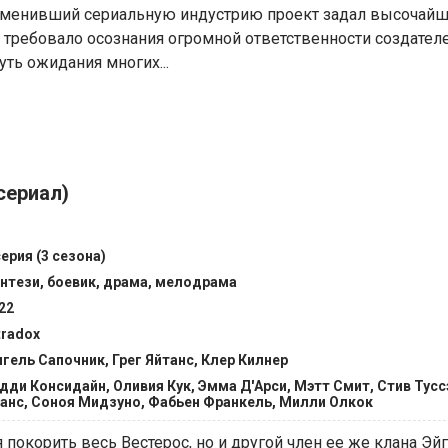
менивший сериальную индустрию проект задал высочайш
требовало осознания огромной ответственности создателе
ть ожидания многих...
сериал)
серия (3 сезона)
нтези, боевик, драма, мелодрама
22
tradox
гель Сапочник, Грег Яйтанс, Клер Килнер
дди Консидайн, Оливия Кук, Эмма Д'Арси, Мэтт Смит, Стив Туссэ
анс, Соноя Мидзуно, Фабьен Франкель, Милли Олкок
 покорить весь Вестерос, но и другой член ее же клана Эй