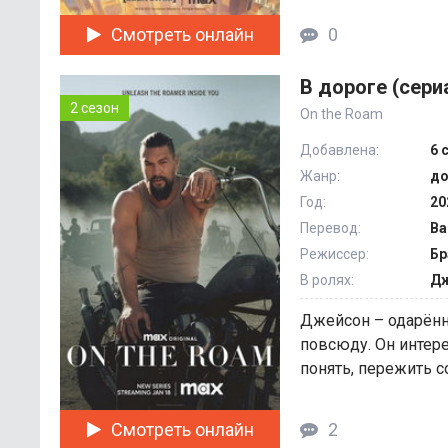
Смотреть онлайн
0
В дороге (сери
2 сезон
On the Roam
Добавлена:
6 
Жанр:
до
Год:
20
Перевод:
Ba
Режиссер:
Бр
В ролях:
Дж
Джейсон – одарённ
повсюду. Он интер
понять, пережить с
Смотреть онлайн
2