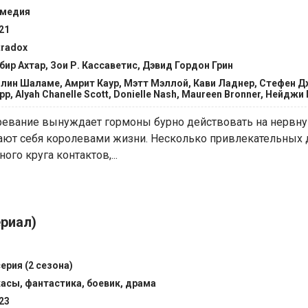
медия
21
tradox
бир Ахтар, Зои Р. Кассаветис, Дэвид Гордон Грин
лин Шаламе, Амрит Каур, Мэтт Мэллой, Кави Ладнер, Стефен Д
pp, Alyah Chanelle Scott, Donielle Nash, Maureen Bronner, Нейд
ревание вынуждает гормоны бурно действовать на нервну
ют себя королевами жизни. Несколько привлекательных
го круга контактов,...
ериал)
серия (2 сезона)
асы, фантастика, боевик, драма
23