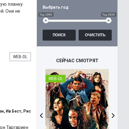
ую планку.
Выбрать год
й. Они не
Год 1980
Год 2026
WEB-DL
СЕЙЧАС СМОТРЯТ
WEB-DL
WEB-
н, Ив Бест, Рис
гон Таргариен