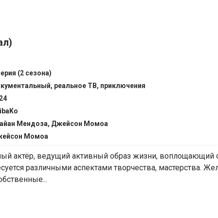
ал)
серия (2 сезона)
кументальный, реальное ТВ, приключения
24
ibaKo
айан Мендоза, Джейсон Момоа
ейсон Момоа
ый актёр, ведущий активный образ жизни, воплощающий с
есуется различными аспектами творчества, мастерства. Же
обственные...