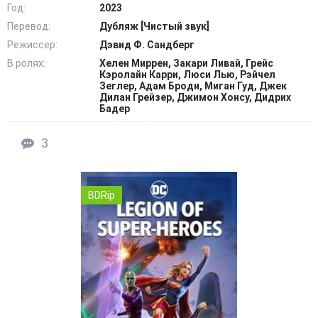
Год:
2023
Перевод:
Дубляж [Чистый звук]
Режиссер:
Дэвид Ф. Сандберг
В ролях:
Хелен Миррен, Закари Ливай, Грейс
Кэролайн Карри, Люси Лью, Рэйчел
Зеглер, Адам Броди, Миган Гуд, Джек
Дилан Грейзер, Джимон Хонсу, Дидрих
Бадер
3
BDRip