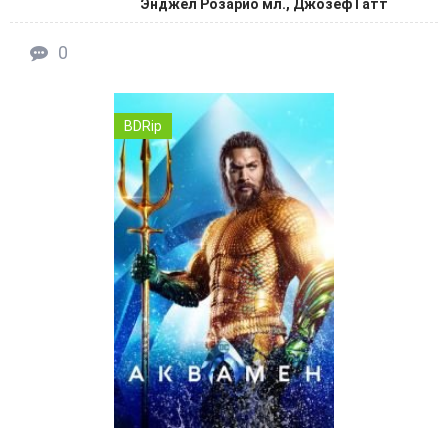
Энджел Розарио мл., Джозеф Гатт
0
BDRip