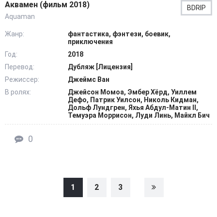
Аквамен (фильм 2018)
BDRIP
Aquaman
Жанр:
фантастика, фэнтези, боевик,
приключения
Год:
2018
Перевод:
Дубляж [Лицензия]
Режиссер:
Джеймс Ван
В ролях:
Джейсон Момоа, Эмбер Хёрд, Уиллем
Дефо, Патрик Уилсон, Николь Кидман,
Дольф Лундгрен, Яхья Абдул-Матин II,
Темуэра Моррисон, Луди Линь, Майкл Бич
0
1
2
3