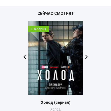
СЕЙЧАС СМОТРЯТ
+ 1 серия
+ 6 серия
ериал)
Детектив из Челси (сериал)
Фейк
д
The Chelsea Detective