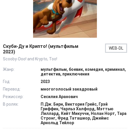
Скуби-Ду и Крипто! (мультфильм
WEB-DL
2023)
Scooby-Doo! and Krypto, Too!
Жанр:
мультфильм, боевик, комедия, криминал,
детектив, приключения
Год:
2023
Перевод:
многоголосый закадровый
Режиссер:
Сесилия Аранович
В ролях:
П.Дж. Бирн, Виктория Грейс, Грэй
Гриффин, Чарльз Халфорд, Мэттью
Лиллард, Кейт Микуччи, Нолан Норт, Тара
Стронг, Фред Таташиор, Джеймс
Арнольд Тейлор