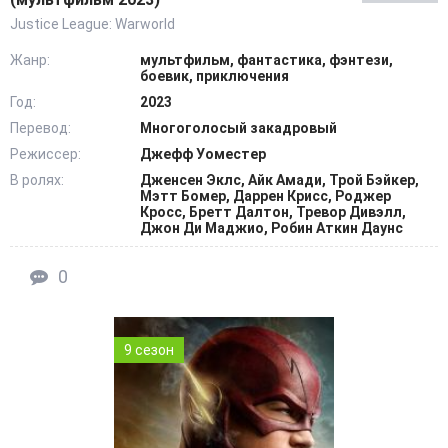
Justice League: Warworld
Жанр:
мультфильм, фантастика, фэнтези,
боевик, приключения
Год:
2023
Перевод:
Многоголосый закадровый
Режиссер:
Джефф Уоместер
В ролях:
Дженсен Эклс, Айк Амади, Трой Бэйкер,
Мэтт Бомер, Даррен Крисс, Роджер
Кросс, Бретт Далтон, Тревор Дивэлл,
Джон Ди Маджио, Робин Аткин Даунс
0
9 сезон