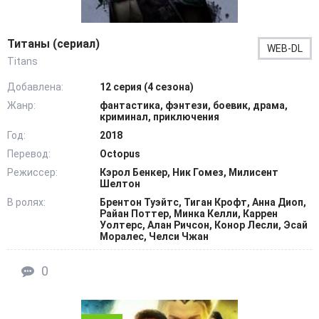
Титаны (сериал)
WEB-DL
Titans
Добавлена:
12 серия (4 сезона)
Жанр:
фантастика, фэнтези, боевик, драма,
криминал, приключения
Год:
2018
Перевод:
Octopus
Режиссер:
Кэрол Бенкер, Ник Гомез, Милисент
Шелтон
В ролях:
Брентон Туэйтс, Тиган Крофт, Анна Диоп,
Райан Поттер, Минка Келли, Каррен
Уолтерс, Алан Ричсон, Конор Лесли, Эсай
Моралес, Челси Чжан
0