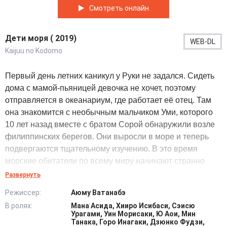
Смотреть онлайн
Дети моря ( 2019)
WEB-DL
Kaijuu no Kodomo
Первый день летних каникул у Руки не задался. Сидеть
дома с мамой-пьяницей девочка не хочет, поэтому
отправляется в океанариум, где работает её отец. Там
она знакомится с необычным мальчиком Уми, которого
10 лет назад вместе с братом Сорой обнаружили возле
филиппинских берегов. Они выросли в море и теперь
подвергаются тщательному изучению. В это время
морские обитатели по всему миру начинают странно
себя вести, океанологи ожидают некий морской
Развернуть
фестиваль, а Сора показывает Руке падающие в море
Режиссер:
Аюму Ватанабэ
метеориты. Лето обещает быть интересным. @Filmix.fan
В ролях:
Мана Асида, Хииро Исибаси, Сэисю
Урагами, Уин Морисаки, Ю Аои, Мин
Танака, Горо Инагаки, Дзюнко Фудзи,