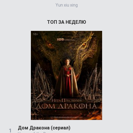
Yun xiu xing
Выживали
ТОП ЗА НЕДЕЛЮ
Дом Дракона (сериал)