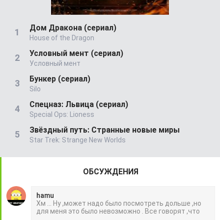
Дом Дракона (сериал)
House of the Dragon
Условный мент (сериал)
Условный мент
Бункер (сериал)
Silo
Спецназ: Львица (сериал)
Special Ops: Lioness
Звёздный путь: Странные новые миры
Star Trek: Strange New Worlds
ОБСУЖДЕНИЯ
hamu
Хм ... Ну ,может надо было посмотреть дольше ,но
для меня это было невозможно . Все говорят ,что