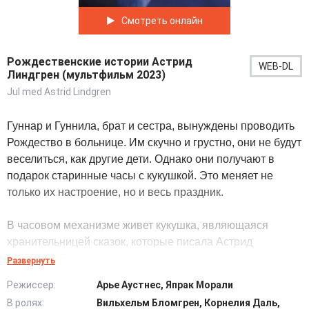
Смотреть онлайн
Рождественские истории Астрид
WEB-DL
Линдгрен (мультфильм 2023)
Jul med Astrid Lindgren
Гуннар и Гуннила, брат и сестра, вынуждены проводить
Рождество в больнице. Им скучно и грустно, они не будут
веселиться, как другие дети. Однако они получают в
подарок старинные часы с кукушкой. Это меняет не
только их настроение, но и весь праздник.
В часовом механизме живет кукушка, являющаяся
хранительницей сказок, которые писала Астрид
Линдгрен. Брату и сестре предстоит перенестись в
Развернуть
увлекательный мир приключений и любимых героев.
Режиссер:
Арье Аустнес, Япрак Морали
Они узнают много нового и интересного. Больничные
В ролях:
Вильхельм Бломгрен, Корнелия Даль,
будни превратятся в увлекательное путешествие по