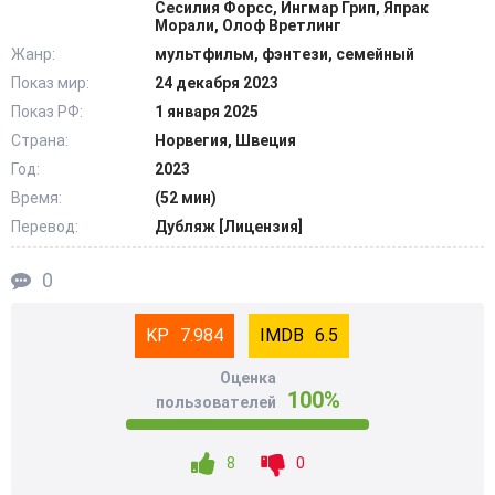
Сесилия Форсс, Ингмар Грип, Япрак
любимым сказкам. @Filmix.fan
Морали, Олоф Вретлинг
Жанр:
мультфильм, фэнтези, семейный
Показ мир:
24 декабря 2023
Показ РФ:
1 января 2025
Страна:
Норвегия, Швеция
Год:
2023
Время:
(52 мин)
Перевод:
Дубляж [Лицензия]
0
7.984
6.5
Оценка
100%
пользователей
8
0