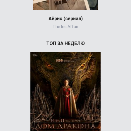
Айрис (сериал)
Холод
The Iris Affair
ТОП ЗА НЕДЕЛЮ