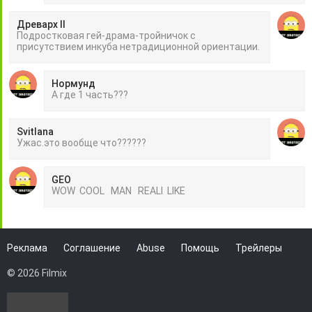
Древарх II
Подростковая гей-драма-тройничок с
присутствием инкуба нетрадиционной ориентации.
Нормунд
А где 1 часть???
Svitlana
Ужас.это вообще что??????
GEO
WOW COOL MAN REALI LIKE
Реклама
Соглашение
Abuse
Помощь
Трейлеры
© 2026 Filmix