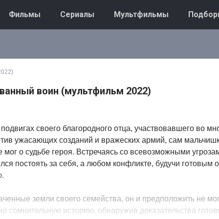
Фильмы
Сериалы
Мультфильмы
Подбор
2022)
ованный воин (мультфильм 2022)
подвигах своего благородного отца, участвовавшего во мн
отив ужасающих созданий и вражеских армий, сам мальчишк
е мог о судьбе героя. Встречаясь со всевозможными угроза
ился постоять за себя, а любом конфликте, будучи готовым 
.
аченные земли своего семейства, он и предположить не мог
но сомнительную историю, обнаружив доказательства гото