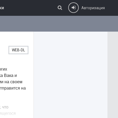
ки
Авторизация
WEB-DL
огих
а Вака и
ми на своем
отправится на
, что
вящегося