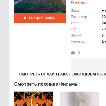
переворота при уча
Развернуть
созданиями и камен
Жанр:
му
склонились перед 
Показ мир:
30
Смотреть онлайн
предводительством
Страна:
Ки
недругом.
Год:
20
Время:
(-)
Твердо решив изгна
предполагали, что 
Перевод:
Ду
предводителя. @Fil
0
СМОТРEТЬ ОНЛАЙН ВАКА - ЗАКОЛДОВАННЫЙ 
Смотреть похожие Фильмы: