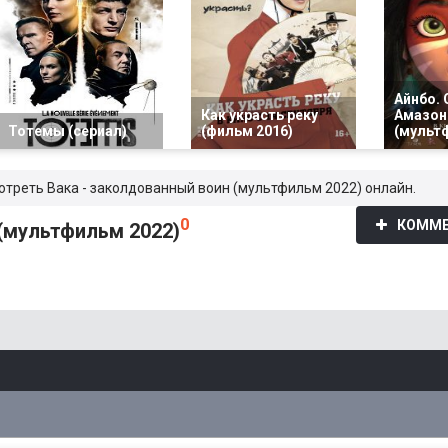
Айнбо.
Как украсть реку
Амазон
Тотемы (сериал)
(фильм 2016)
(мульт
мотреть Вака - заколдованный воин (мультфильм 2022) онлайн.
0
КОММЕ
(мультфильм 2022)