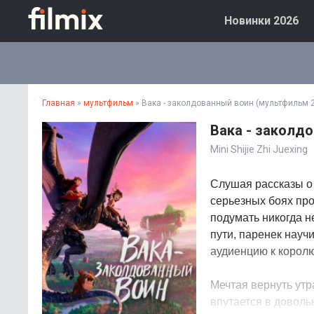
Новинки 2026
Главная
»
мультфильм
» Вака - заколдованный воин (мультфильм 
Вака - заколд
Mini Shijie Zhi Juexing
Слушая рассказы о 
серьезных боях пр
подумать никогда н
пути, паренек науч
аудиенцию к королю
Мечтая вернуть утр
впутается в доволь