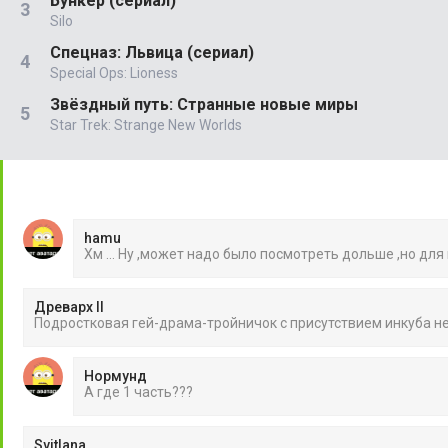
Бункер (сериал)
Silo
Спецназ: Львица (сериал)
Special Ops: Lioness
Звёздный путь: Странные новые миры
Star Trek: Strange New Worlds
hamu
Хм ... Ну ,может надо было посмотреть дольше ,но для
Древарх II
Подростковая гей-драма-тройничок с присутствием инкуба 
Нормунд
А где 1 часть???
Svitlana