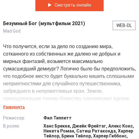
Смотреть онлайн
Безумный Бог (мультфильм 2021)
WEB-DL
Mad God
Что получится, если за дело по созданию мира,
сотканного из собственных же далеко не добрых и
мирных фантазий, возьмется максимально
сумасшедший демиург? Логично было бы предположить,
что подобное место будет буквально кишеть сплошными
неприятностями для случайного путешественника,
забредшего в неприветливые края. Земли,
принадлежащие такому божеству, напоминают адские,
да еще и состоят из множества уровней: чем глубже
Развернуть
проникает странник, бродящий по миру, тем более
Режиссер:
Фил Типпетт
ужасные картины открываются его взгляду. Ночные
В ролях:
Ханс Брекке, Джейк Фрейтаг, Алекс Кокс,
кошмары оживают на ходу. Маленькие
Никета Роман, Сатиш Ратаконда, Харпер
человекообразные существа не отличаются
Тейлор, Бринн Тейлор, Харпер Гиббонс,