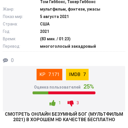
Том Гиббонс, Такер Гиббонс
дружелюбием, как и громадные ящерицы; наткнуться на
Жанр:
мультфильм, фэнтези, ужасы
адское пламя, безумную оргию или иной фрагмент
Показ мир:
5 августа 2021
пугающей действительности здесь проще простого…
Страна:
США
Если местность, предназначенная для вечных
страданий, существует, она явно напоминает эту.
Год:
2021
@Filmix.fan
Время:
(83 мин. / 01:23)
Перевод:
многоголосый закадровый
0
7.171
7
25%
Оценка пользователей
1
3
СМОТРEТЬ ОНЛАЙН БЕЗУМНЫЙ БОГ (МУЛЬТФИЛЬМ
2021) В ХОРОШЕМ HD КАЧЕСТВЕ БЕСПЛАТНО