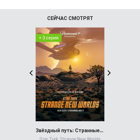
СЕЙЧАС СМОТРЯТ
+ 3 серия
+ 2 серия
Звёздный путь: Странные новые миры
Ковче
Star Trek: Strange New Worlds
T