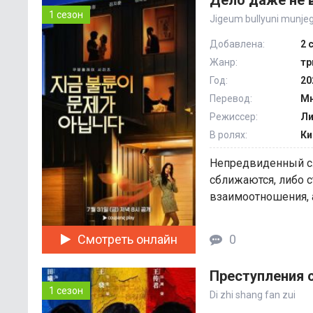
Дело даже не в
1 сезон
Jigeum bullyuni munje
Добавлена:
2 
Жанр:
тр
Год:
20
Перевод:
Мн
Режиссер:
Ли
В ролях:
Ки
Непредвиденный слу
сближаются, либо 
взаимоотношения, а
Смотреть онлайн
0
Преступления с
1 сезон
Di zhi shang fan zui