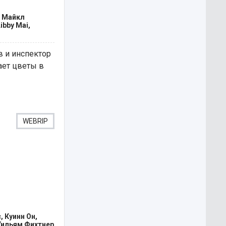
, Майкл
ibby Mai,
в и инспектор
ает цветы в
WEBRIP
 Куинн Он,
Уильям Фихтнер