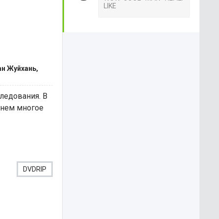
LIKE
ан Жуйхань,
ледования. В
 нем многое
DVDRIP