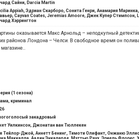
чард Сайни, Darcia Martin
cilia Appiah, Эдриан Скарборо, Сонита Генри, Анамария Маринка
авьер, Cayvan Coates, Jeremias Amoore, Джек Купер Стимпсон, L
чард Хэррингтон
артины оказывается Макс Арнольд – неподкупный детекти
ших районов Лондона – Челси. В свободное время он полив
агазине...
серия (1 сезона)
ама, криминал
26
огоголосый закадровый
ет Уилкинсон, Джонатан ван Тюллекен
я Тейлор-Джой, Аннетт Бенинг, Тимоти Олифант, Онжаню Эллис,
ка Маккалла, Аадин Энкаларде, Мэттью Раух, Эриель Флорес, 