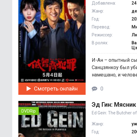
Добавлена:
24
Жанр:
де
Год:
20
Перевод:
Мн
Режиссер:
Лю
В ролях:
Ва
Цз
И-Ан – опытный сыщ
Санцзянкоу был уб
намешано, и человек
Смотреть онлайн
0
Эд Гин: Мясник
DVDRip
Ed Gein: The Butcher of 
Жанр:
уж
Год:
20