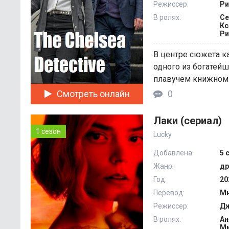
Режиссер:
Ри
В ролях:
Ce
Кс
Ри
В центре сюжета к
одного из богатей
плавучем книжном м
Смотреть онлайн
0
Лаки (сериал)
1 сезон
Lucky
Добавлена:
5 
Жанр:
др
Год:
20
Перевод:
Мн
Режиссер:
Дж
В ролях:
Ан
Ми