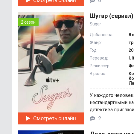
Смотреть онлайн
0
Шугар (сериал)
2 сезон
Sugar
Добавлена:
8 
Жанр:
тр
Год:
20
Перевод:
Ul
Режиссер:
Фе
В ролях:
Ко
Ко
Л
У каждого человека
нестандартными на
детектива пригласи
Смотреть онлайн
2