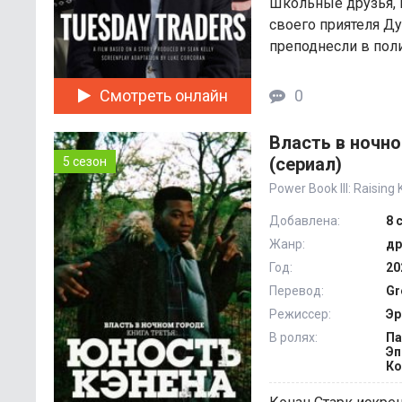
Школьные друзья, 
своего приятеля Ду
преподнесли в поли
Смотреть онлайн
0
Власть в ночно
(сериал)
5 сезон
Power Book III: Raising
Добавлена:
8 
Жанр:
др
Год:
20
Перевод:
Gr
Режиссер:
Эр
В ролях:
Па
Эп
Ко