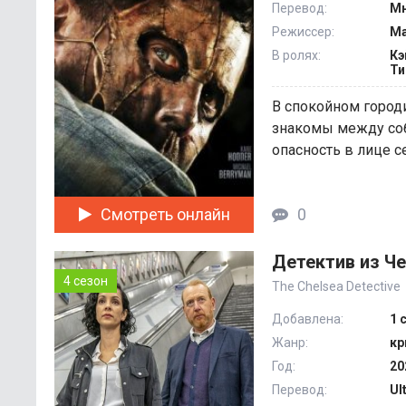
Перевод:
Мн
Режиссер:
Ма
В ролях:
Кэ
Ти
В спокойном город
знакомы между собо
опасность в лице се
Смотреть онлайн
0
Детектив из Че
4 сезон
The Chelsea Detective
Добавлена:
1 
Жанр:
кр
Год:
20
Перевод:
Ul