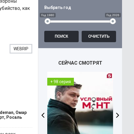
охороны
Выбрать год
убийство, как
Год 1980
Год 2026
WEBRIP
СЕЙЧАС СМОТРЯТ
+ 98 серия
+ 36 
ndeman, Омар
рт, Росаль