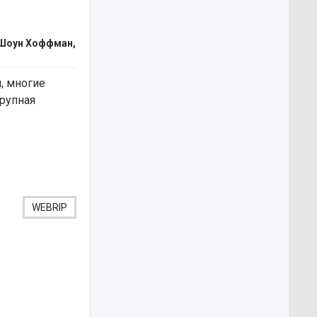
 Шоун Хоффман,
, многие
крупная
WEBRIP