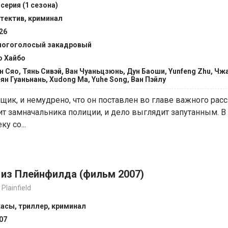
 серия (1 сезона)
тектив, криминал
26
огоголосый закадровый
 Хайбо
н Сяо, Тянь Сивэй, Ван Чуаньцзюнь, Дун Баоши, Yunfeng Zhu, Чж
ян Гуаньнань, Xudong Ma, Yuhe Song, Ван Пэйлу
ик, и немудрено, что он поставлен во главе важного расс
ит замначальника полиции, и дело выглядит запутанным. В
у со...
 из Плейнфилда (фильм 2007)
Plainfield
асы, триллер, криминал
07