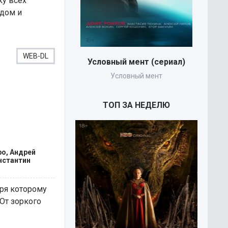
ку всех
ядом и
WEB-DL
Условный мент (сериал)
Условный мент
ТОП ЗА НЕДЕЛЮ
ро, Андрей
нстантин
ря которому
 От зоркого