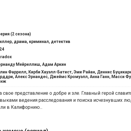
серия (2 сезона)
иллер, драма, криминал, детектив
24
tradox
рнанду Мейреллиш, Адам Аркин
лин Фаррелл, Кирби Хауэлл-Батист, Эми Райан, Деннис Буцикари
рддри, Алекс Эрнандес, Джеймс Кромуэлл, Анна Ганн, Масси Фу
анж
 свое представление о добре и зле. Главный герой славит
выками ведения расследования и поиска исчезнувших люд
ли в Калифорнию...