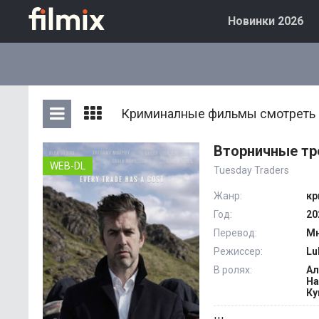
Новинки 2026
Криминалные фильмы смотреть б
Вторничные тр
WEB-DL
Tuesday Traders
Жанр:
кр
Год:
20
Перевод:
Мн
Режиссер:
Lu
В ролях:
Ал
Ha
Ку