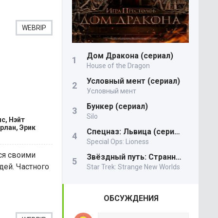
WEBRIP
Дом Дракона (сериал)
House of the Dragon
Условный мент (сериал)
Условный мент
Бункер (сериал)
Silo
с, Нэйт
рлан, Эрик
Спецназ: Львица (сериал)
Special Ops: Lioness
ся своими
Звёздный путь: Странные новые миры
ей. Частного
Star Trek: Strange New Worlds
ОБСУЖДЕНИЯ