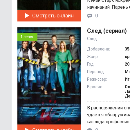
Кэнан Старк искрен
начинаний. Парень 
повторить успех в п
Смотреть онлайн
0
След (сериал)
1 сезон
След
Добавлена:
35
Жанр:
кр
Год:
20
Перевод:
Мн
Режиссер:
Иг
В ролях:
Ол
Ла
Де
В распоряжении сп
удается обнаружива
взгляда профессион