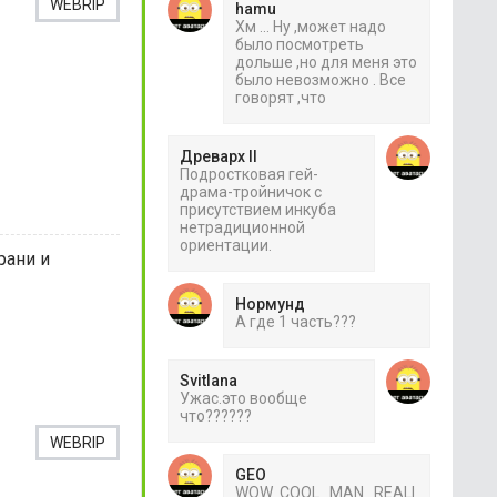
WEBRIP
hamu
Хм ... Ну ,может надо
было посмотреть
дольше ,но для меня это
было невозможно . Все
говорят ,что
Древарх II
Подростковая гей-
драма-тройничок с
присутствием инкуба
нетрадиционной
ориентации.
рани и
Нормунд
А где 1 часть???
Svitlana
Ужас.это вообще
что??????
WEBRIP
GEO
WOW COOL MAN REALI