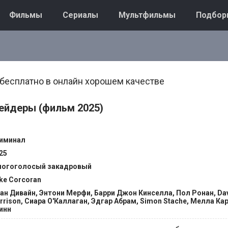
Фильмы
Сериалы
Мультфильмы
Подбор
есплатно в онлайн хорошем качестве
ейдеры (фильм 2025)
иминал
25
огоголосый закадровый
ke Corcoran
ан Дивайн, Энтони Мерфи, Барри Джон Кинселла, Пол Ронан, Dav
rrison, Сиара О'Каллаган, Эдгар Абрам, Simon Stache, Мелла Ка
инн