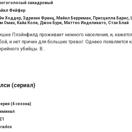
огоголосый закадровый
йкл Фейфер
йн Ходдер, Эдриэнн Франц, Майкл Берриман, Присцилла Барнс,
м Оман, Кайа Коли, Джон Бурк, Маттео Инделикато, Стэн Блай
ишке Плэйнфилд проживает немного населения, и, кажется
й, и нет причин для больших тревог. Однако появляется 
рийного убийцы. В...
лси (сериал)
серия (4 сезона)
иминал
21
tradox