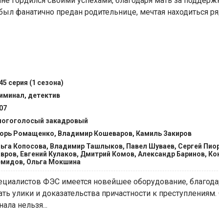
не гордился своими успехами, благодаря мать за поддерж
был фанатично предан родительнице, мечтая находиться р
рофессии. Но Рэкел не...
45 серия (1 сезона)
иминал, детектив
07
огоголосый закадровый
орь Ромащенко, Владимир Кошеваров, Камиль Закиров
ьга Копосова, Владимир Ташлыков, Павел Шуваев, Сергей Пио
вров, Евгений Кулаков, Дмитрий Комов, Александр Баринов, Ко
мидов, Ольга Мокшина
ециалистов ФЭС имеется новейшее оборудование, благода
ть улики и доказательства причастности к преступлениям.
ала нельзя...