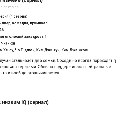
 измене (сериал)
ga animnida
серия (1 сезона)
иллер, комедия, криминал
26
огоголосый закадровый
 Чхан-хи
м Хе-су, Чо Ё-джон, Ким Джи-хун, Ким Джэ-чхоль
чай сталкивает две семьи. Соседи не всегда переходят г
становятся врагами. Обычно поддерживают нейтральные
 то и вообще ограничиваются...
 низким IQ (сериал)