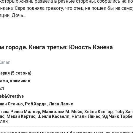
которых жизнь развела в разные стороны, собрались на п
нкана. Сара подняла тревогу, что отец не пошел бы на само
ции. Дочь...
м городе. Книга третья: Юность Кэнена
 Kanan
серия (5 сезона)
ама, криминал
21
eb&Creative
нан Отаньо, Роб Харди, Лиза Леоне
тина Ренеа Миллер, Малкольм М. Мейс, Хейли Килгор, Toby Sa
пс, Мекай Кертис, Шэнли Касвелл, Натали Линес, Эд Чайк Торбе
лон