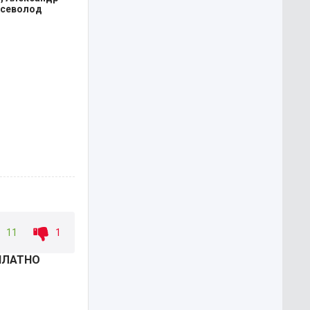
Всеволод
11
1
СПЛАТНО