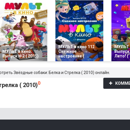
МУЛЬТ в кино 112.
МУЛЬТ 
МУЛЬТ в кино.
Снежное
Выпуск 
Выпуск №2 ( 2015)
настроение (
Лето! (
отреть Звёздные собаки: Белка и Стрелка ( 2010) онлайн.
0
КОММЕ
релка ( 2010)