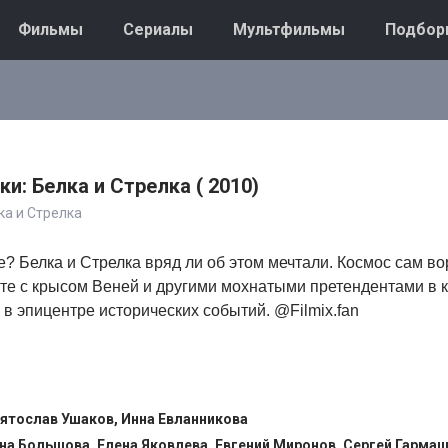
Фильмы
Сериалы
Мультфильмы
Подбор
и: Белка и Стрелка ( 2010)
ка и Стрелка
е? Белка и Стрелка вряд ли об этом мечтали. Космос сам во
сте с крысом Веней и другими мохнатыми претендентами в
 в эпицентре исторических событий. @Filmix.fan
ятослав Ушаков, Инна Евланникова
на Большова, Елена Яковлева, Евгений Миронов, Сергей Гармаш