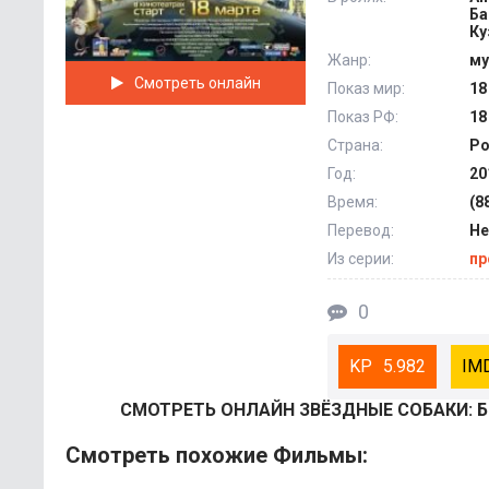
Ба
Ку
Жанр:
му
Смотреть онлайн
Показ мир:
18
Показ РФ:
18
Страна:
Ро
Год:
20
Время:
(8
Перевод:
Не
Из серии:
пр
0
5.982
СМОТРEТЬ ОНЛАЙН ЗВЁЗДНЫЕ СОБАКИ: БЕ
Смотреть похожие Фильмы: