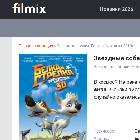
Новинки 2026
Главная
»
комедия
» Звёздные собаки: Белка и Стрелка ( 2010)
Звёздные собак
Звёздные собаки: Бел
В космос? На ракет
жизнь. Собаки вме
случайно оказались
Режиссер:
Св
В ролях:
Ан