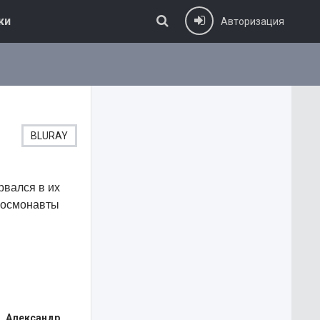
ки
Авторизация
BLURAY
рвался в их
 космонавты
, Александр