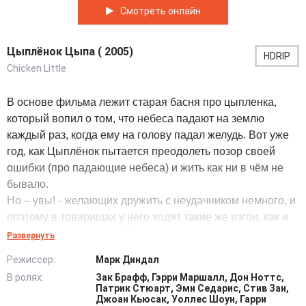
Смотреть онлайн
Цыплёнок Цыпа ( 2005)
HDRIP
Chicken Little
В основе фильма лежит старая басня про цыпленка,
который вопил о том, что небеса падают на землю
каждый раз, когда ему на голову падал желудь. Вот уже
год, как Цыплёнок пытается преодолеть позор своей
ошибки (про падающие небеса) и жить как ни в чём не
бывало.
Но – увы! - желающих дружить с неудачником немного, и
поэтому в товарищах у него ходят такие же изгои, как и
он сам. Но однажды действительно случается несчастье
Развернуть
- пора бить тревогу! Но кто поверит Цыплёнку , ведь он
Режиссер:
Марк Диндал
уже опростоволосился однажды…
В ролях:
Зак Брафф, Гэрри Маршалл, Дон Ноттс,
Теперь будущее планеты зависит от скромных бойцов
Патрик Стюарт, Эми Седарис, Стив Зан,
невидимого фронта: свинёнка-акселерата, убогонькой
Джоан Кьюсак, Уоллес Шоун, Гарри