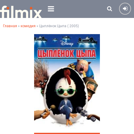
Главная
»
комедия
» Цыплёнок Цыпа ( 2005)