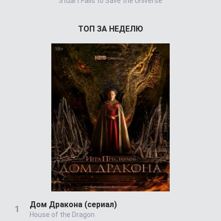
Stuart Fails to Save the Universe
Power Book 
ТОП ЗА НЕДЕЛЮ
Дом Дракона (сериал)
House of the Dragon