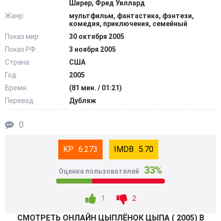
Ширер, Фред Уиллард
уточки, золотой рыбки-мутанта и Цыплёнка, с которым
Жанр:
мультфильм, фантастика, фэнтези,
никто не хочет знаться. @Filmix.fan
комедия, приключения, семейный
Показ мир:
30 октября 2005
Показ РФ:
3 ноября 2005
Страна:
США
Год:
2005
Время:
(81 мин. / 01:21)
Перевод:
Дубляж
0
6.273
5.70
33%
Оценка пользователей
1
2
СМОТРEТЬ ОНЛАЙН ЦЫПЛЁНОК ЦЫПА ( 2005) В