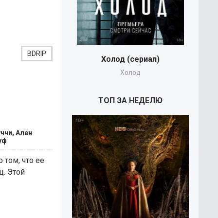
BDRIP
Холод (сериал)
Холод
T
ТОП ЗА НЕДЕЛЮ
ччи, Ален
уф
том, что ее
ц. Этой