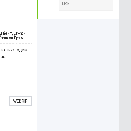
LIKE
одбент, Джон
Стивен Грэм
 только один
 не
WEBRIP