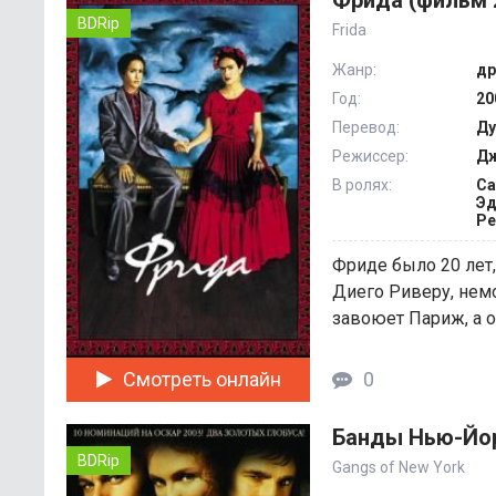
Фрида (фильм 
BDRip
Frida
Жанр:
др
Год:
20
Перевод:
Ду
Режиссер:
Дж
В ролях:
Са
Эд
Ре
Фриде было 20 лет
Диего Риверу, немо
завоюет Париж, а о 
Смотреть онлайн
0
Банды Нью-Йор
BDRip
Gangs of New York