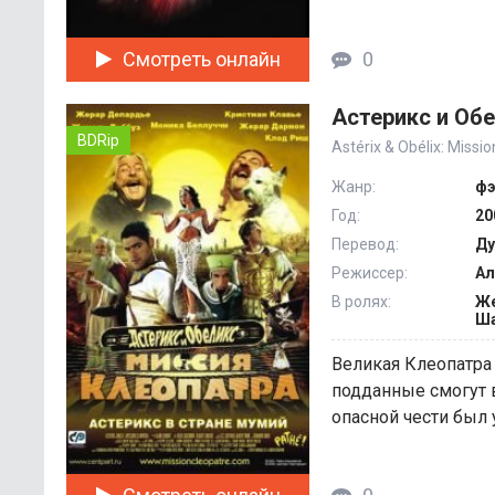
Смотреть онлайн
0
Астерикс и Обе
BDRip
Astérix & Obélix: Missi
Жанр:
фэ
Год:
20
Перевод:
Ду
Режиссер:
Ал
В ролях:
Же
Ша
Великая Клеопатра
подданные смогут в
опасной чести был у