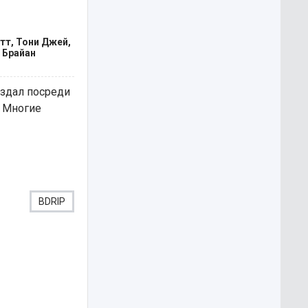
тт, Тони Джей,
 Брайан
оздал посреди
. Многие
BDRIP