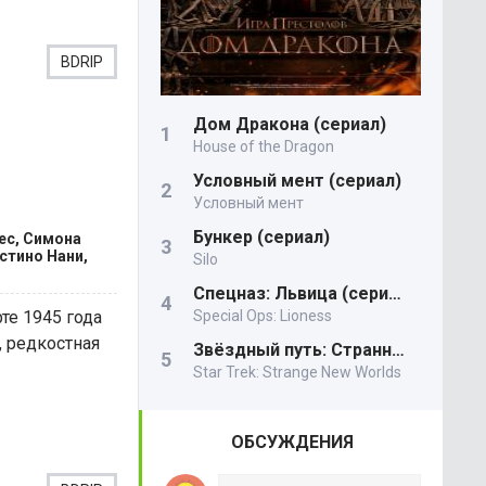
BDRIP
Дом Дракона (сериал)
House of the Dragon
Условный мент (сериал)
Условный мент
Бункер (сериал)
ес, Симона
стино Нани,
Silo
Спецназ: Львица (сериал)
те 1945 года
Special Ops: Lioness
 редкостная
Звёздный путь: Странные новые миры
Star Trek: Strange New Worlds
ОБСУЖДЕНИЯ