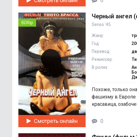
Смотреть онлайн
0
Черный ангел (
BDRip
Senso '45
Жанр:
тр
Год:
20
Перевод:
дв
Режиссер:
Ти
В ролях:
Ан
Бо
Дж
Похоже, только она
фашизму в Европе 
красавица, озабочен
Смотреть онлайн
0