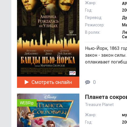
Жанр:
др
Год:
20
Перевод:
Ду
Режиссер:
Ма
В ролях:
Ле
Си
Нью-Йорк, 1863 год
закон - закон силы.
оплакивает погибших
Смотреть онлайн
0
Планета сокров
WEBRip
Treasure Planet
Жанр:
му
Год:
20