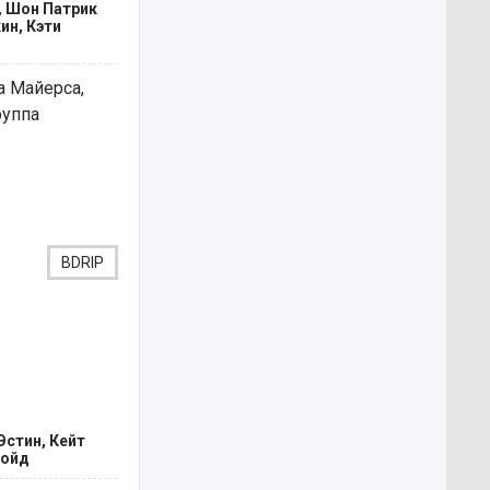
, Шон Патрик
ин, Кэти
а Майерса,
руппа
BDRIP
Эстин, Кейт
Бойд