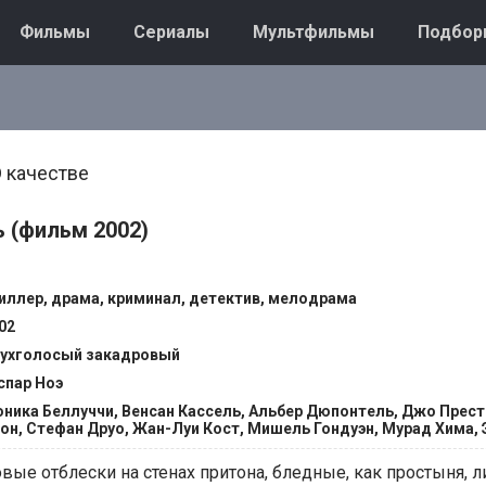
Фильмы
Сериалы
Мультфильмы
Подбор
 качестве
 (фильм 2002)
иллер, драма, криминал, детектив, мелодрама
02
ухголосый закадровый
спар Ноэ
ника Беллуччи, Венсан Кассель, Альбер Дюпонтель, Джо Прест
он, Стефан Друо, Жан-Луи Кост, Мишель Гондуэн, Мурад Хима,
овые отблески на стенах притона, бледные, как простыня, л