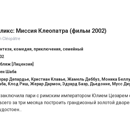
ликс: Миссия Клеопатра (фильм 2002)
on Cléopâtre
нтези, комедия, приключения, семейный
02
бляж [Лицензия]
ен Шаба
рар Депардье, Кристиан Клавье, Жамель Деббуз, Моника Беллу
ба, Клод Риш, Жерар Дармон, Эдуард Баэр, Дьедонне, Мусс Ди
 заключила пари с римским императором Юлием Цезарем о 
сего за три месяца построить грандиозный золотой дворе
достоен...