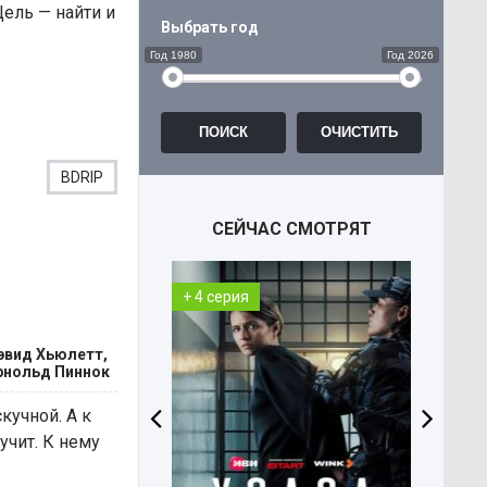
Цель — найти и
Выбрать год
Год 1980
Год 2026
BDRIP
СЕЙЧАС СМОТРЯТ
+ 4 серия
+ 1 с
эвид Хьюлетт,
Арнольд Пиннок
кучной. А к
учит. К нему