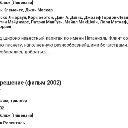
бляж [Лицензия]
н Клементс, Джон Маскер
ско Ли Браун, Кори Бертон, Дэйн А. Дэвис, Джозеф Гордон-Леви
тин Мэйджерс, Патрик МакГуэн, Майкл МакШейн, Лори Меткаф,
юррей
д широко известный капитан по имени Натаниэль Флинт с
ю планету, наполненную разнообразнейшими богатствами
обирались добраться...
крешение (фильм 2002)
n
асы, триллер
02
бляж [Лицензия]
к Розенталь