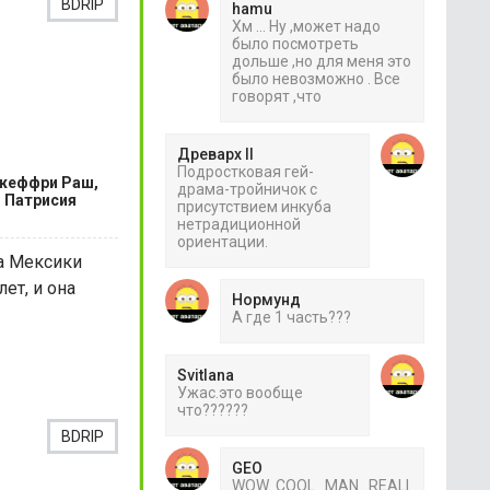
BDRIP
hamu
Хм ... Ну ,может надо
было посмотреть
дольше ,но для меня это
было невозможно . Все
говорят ,что
Древарх II
Подростковая гей-
Джеффри Раш,
драма-тройничок с
, Патрисия
присутствием инкуба
нетрадиционной
ориентации.
а Мексики
ет, и она
Нормунд
А где 1 часть???
Svitlana
Ужас.это вообще
что??????
BDRIP
GEO
WOW COOL MAN REALI