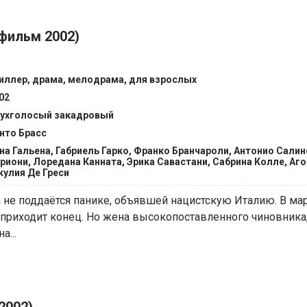
фильм 2002)
иллер, драма, мелодрама, для взрослых
02
ухголосый закадровый
нто Брасс
на Гальена, Габриель Гарко, Франко Бранчароли, Антонио Салин
риони, Лоредана Канната, Эрика Савастани, Сабрина Колле, Аго
улия Де Греси
 не поддаётся панике, объявшей нацистскую Италию. В мар
приходит конец. Но жена высокопоставленного чиновника,
а...