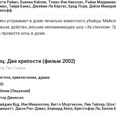
ста Раймс, Бьянка Кэйлик, Томас Иэн Николас, Райан Мерриман
мас, Тайра Бэнкс, Джейми Ли Кёртис, Брэд Лори, Дэйзи Маккрэк
акхофф
ен устраивает в доме печально известного убийцы Майкл
вым, действо, весьма напоминающее шоу «За стеклом». Г
провести ночь в доме...
ц: Две крепости (фильм 2002)
 The Two Towers
нтези, приключения, драма
02
бляж [Лицензия]
тер Джексон
айджа Вуд, Иэн Маккеллен, Вигго Мортенсен, Лив Тайлер, Шон 
аншетт, Джон Рис-Дэвис, Бернард Хилл, Кристофер Ли, Билли 