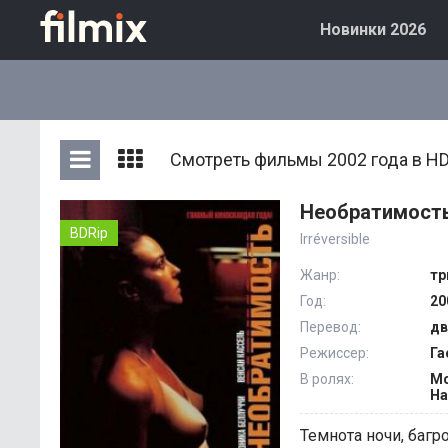
Новинки 2026
Смотреть фильмы 2002 года в HD
Необратимость
BDRip
Irréversible
Жанр:
тр
Год:
20
Перевод:
дв
Режиссер:
Га
В ролях:
Мо
На
Темнота ночи, багр