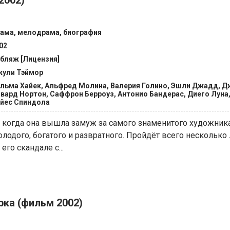
2002)
ама, мелодрама, биография
02
бляж [Лицензия]
ули Тэймор
льма Хайек, Альфред Молина, Валерия Голино, Эшли Джадд, 
вард Нортон, Саффрон Берроуз, Антонио Бандерас, Диего Луна
йес Спиндола
, когда она вышла замуж за самого знаменитого художник
лодого, богатого и развратного. Пройдёт всего несколько л
его скандале с...
ка (фильм 2002)