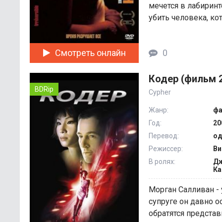
мечется в лабиринт
убить человека, кот
Смотреть онлайн
0
Кодер (фильм 
BDRip
Cypher
Жанр:
фа
Год:
20
Перевод:
од
Режиссер:
Ви
В ролях:
Дж
Ка
Морган Салливан - 
супруге он давно о
обратятся представи