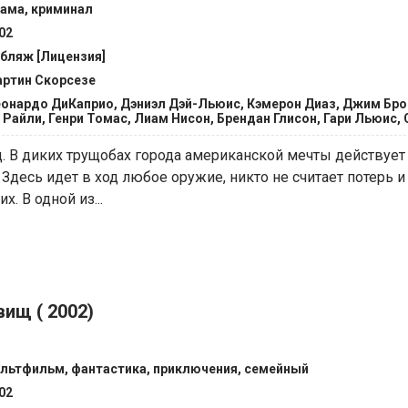
ама, криминал
02
бляж [Лицензия]
ртин Скорсезе
онардо ДиКаприо, Дэниэл Дэй-Льюис, Кэмерон Диаз, Джим Бр
 Райли, Генри Томас, Лиам Нисон, Брендан Глисон, Гари Льюис, 
. В диких трущобах города американской мечты действует
 Здесь идет в ход любое оружие, никто не считает потерь и
. В одной из...
ищ ( 2002)
льтфильм, фантастика, приключения, семейный
02