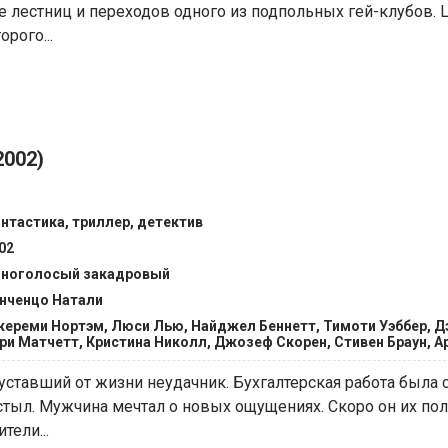
е лестниц и переходов одного из подпольных гей-клубов. 
орого...
2002)
нтастика, триллер, детектив
02
ноголосый закадровый
нченцо Натали
ереми Нортэм, Люси Лью, Найджел Беннетт, Тимоти Уэббер, Д
ри Матчетт, Кристина Николл, Джозеф Скорен, Стивен Браун, 
уставший от жизни неудачник. Бухгалтерская работа была с
стыл. Мужчина мечтал о новых ощущениях. Скоро он их пол
тели...