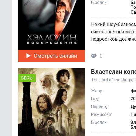
В ролях:
Ба
То
С
Некий шоу-бизнесм
считающегося мерт
подростков должна 
Смотреть онлайн
0
Властелин коле
BDRip
The Lord of the Rings:
Жанр:
фэ
Год:
20
Перевод:
Ду
Режиссер:
Пи
В ролях:
Эл
Бл