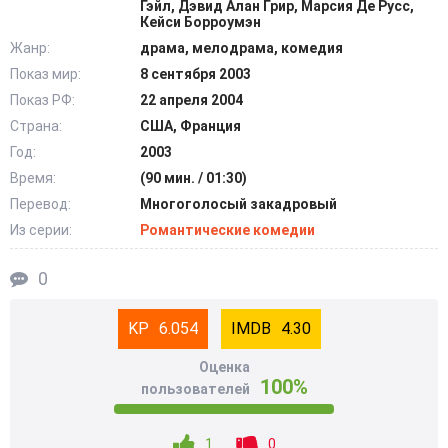
Гэйл, Дэвид Алан Грир, Марсия Де Русс,
больше, чем просто симпатию… @Filmix.fan
Кейси Борроумэн
Жанр:
драма, мелодрама, комедия
Показ мир:
8 сентября 2003
Показ РФ:
22 апреля 2004
Страна:
США, Франция
Год:
2003
Время:
(90 мин. / 01:30)
Перевод:
Многоголосый закадровый
Из серии:
Романтические комедии
0
6.054
4.30
Оценка
100%
пользователей
1
0