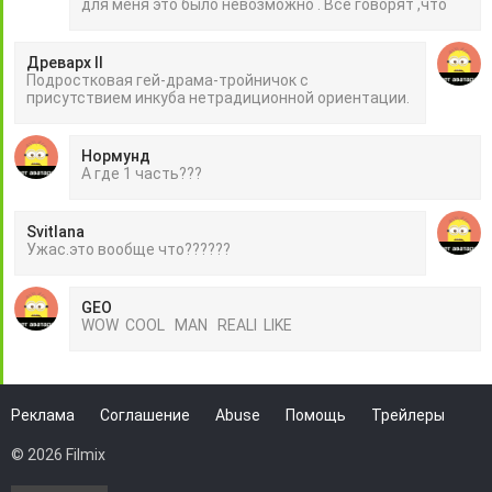
для меня это было невозможно . Все говорят ,что
Древарх II
Подростковая гей-драма-тройничок с
присутствием инкуба нетрадиционной ориентации.
Нормунд
А где 1 часть???
Svitlana
Ужас.это вообще что??????
GEO
WOW COOL MAN REALI LIKE
Реклама
Соглашение
Abuse
Помощь
Трейлеры
© 2026 Filmix