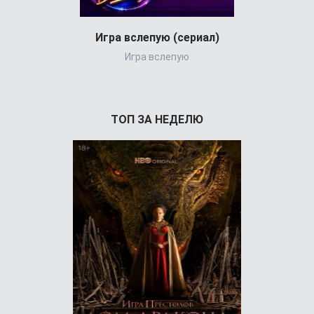
Игра вслепую (сериал)
Игра вслепую
Великол
ТОП ЗА НЕДЕЛЮ