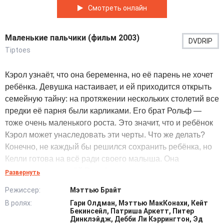
Смотреть онлайн
Маленькие пальчики (фильм 2003)
DVDRIP
Tiptoes
Кэрол узнаёт, что она беременна, но её парень не хочет
ребёнка. Девушка настаивает, и ей приходится открыть
семейную тайну: на протяжении нескольких столетий все
предки её парня были карликами. Его брат Рольф —
тоже очень маленького роста. Это значит, что и ребёнок
Кэрол может унаследовать эти черты. Что же делать?
Конечно, не каждый бы решился сохранить ребёнка, но
Келли готова на всё ради своего малыша. Она
знакомится с семьёй Рольфа и его низкорослыми
Развернуть
друзьями — циничным грубияном-марксистом Морисом
Режиссер:
Мэттью Брайт
и его подружкой Люси.
В ролях:
Гари Олдман, Мэттью МакКонахи, Кейт
Перед Кэрол открывается новый, неизвестный мир. И
Бекинсейл, Патриша Аркетт, Питер
самое главное, теперь она испытывает к Рольфу
Динклэйдж, Дебби Ли Кэррингтон, Эд