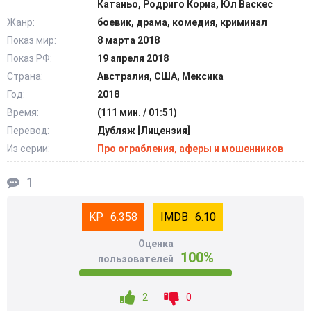
Катаньо, Родриго Кориа, Юл Васкес
состоятельных инвесторов в выгодности сделки, которая
Жанр:
боевик, драма, комедия, криминал
заключается в продаже марихуаны в виде таблеток.
Показ мир:
8 марта 2018
Показ РФ:
19 апреля 2018
Теперь необходимо отправить курьера в Мексику за
партией дорогостоящего сырья. Выполнение несложной
Страна:
Австралия, США, Мексика
операции поручают неудачливому менеджеру Гарольду,
Год:
2018
испытывающему денежный дефицит.
Время:
(111 мин. / 01:51)
Перевод:
Дубляж [Лицензия]
Парень абсолютный неудачник, не способный
Из серии:
Про ограбления, аферы и мошенников
определиться с выбором собственного призвания,
поэтому любые мероприятия с его участием обречены
1
на большие неприятности.
6.358
6.10
Приехав на родину текилы, он решает сначала немного
поразвлечься перед выполнением серьезного
Оценка
100%
поручения. Выпив изрядное количество алкоголя, горе-
пользователей
курьер разбалтывает секреты пребывания в страну
крепким незнакомцам и оказывается связанным,
2
0
лежащим в багажнике автомашины.