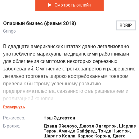
Смотреть онлайн
Опасный бизнес (фильм 2018)
BDRIP
Gringo
В двадцати американских штатах давно легализовано
употребление марихуаны медицинскими работниками
для облегчения симптомов некоторых серьезных
заболеваний. Смягчение строгих запретов и разрешение
легально торговать широко востребованным товаром
привели к быстрому, успешному развитию
предпринимательства, связанного с выращиванием и
реализацией конопли.
Развернуть
В сомнительном бизнесе крутятся громадные финансы,
Режиссер:
Нэш Эдгертон
которые являются заманчивой добычей для многих.
В ролях:
Дэвид Ойелоуо, Джоэл Эдгертон, Шарлиз
Однажды эффектной, сексапильной блондинке,
Терон, Аманда Сайфред, Тэнди Ньютон,
имеющей сомнительную репутацию, удается убедить
Шарлто Копли, Карлос Корона, Диего