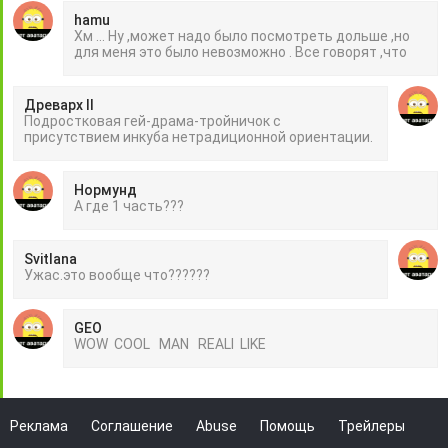
hamu
Хм ... Ну ,может надо было посмотреть дольше ,но
для меня это было невозможно . Все говорят ,что
Древарх II
Подростковая гей-драма-тройничок с
присутствием инкуба нетрадиционной ориентации.
Нормунд
А где 1 часть???
Svitlana
Ужас.это вообще что??????
GEO
WOW COOL MAN REALI LIKE
Реклама
Соглашение
Abuse
Помощь
Трейлеры