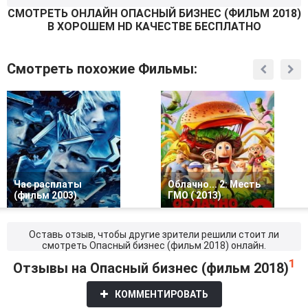
СМОТРEТЬ ОНЛАЙН ОПАСНЫЙ БИЗНЕС (ФИЛЬМ 2018)
В ХОРОШЕМ HD КАЧЕСТВЕ БЕСПЛАТНО
Незнакомые парни оказались местными бандитами и
привезли несчастного в апартаменты влиятельного
наркобарона. Гарольду угрожают неминуемой смертью,
Смотреть похожие Фильмы:
если он не перечислит на счет головорезов огромную
сумму, которую задолжал наркоторговцам его начальник.
На помощь попавшему в опасную, безвыходную
ситуацию американцу направляется профессиональный
спецагент, имеющий большой опыт работы в сложных
условиях. @Filmix.fan
Час расплаты
Облачно... 2: Месть
(фильм 2003)
ГМО ( 2013)
Оставь отзыв, чтобы другие зрители решили стоит ли
смотреть Опасный бизнес (фильм 2018) онлайн.
1
Отзывы на Опасный бизнес (фильм 2018)
КОММЕНТИРОВАТЬ