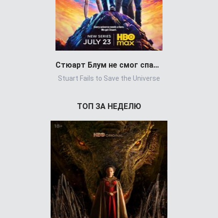
Стюарт Блум не смог спасти вселенную
Stuart Fails to Save the Universe
Power Book 
ТОП ЗА НЕДЕЛЮ