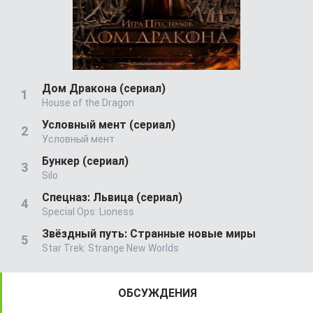
Дом Дракона (сериал)
House of the Dragon
Условный мент (сериал)
Условный мент
Бункер (сериал)
Silo
Спецназ: Львица (сериал)
Special Ops: Lioness
Звёздный путь: Странные новые миры
Star Trek: Strange New Worlds
ОБСУЖДЕНИЯ