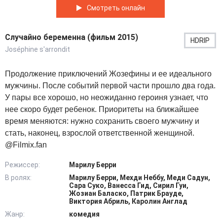
Смотреть онлайн
Случайно беременна (фильм 2015)
HDRIP
Joséphine s'arrondit
Продолжение приключений Жозефины и ее идеального
мужчины. После событий первой части прошло два года.
У пары все хорошо, но неожиданно героиня узнает, что
нее скоро будет ребенок. Приоритеты на ближайшее
время меняются: нужно сохранить своего мужчину и
стать, наконец, взрослой ответственной женщиной.
@Filmix.fan
Режиссер:
Марилу Берри
В ролях:
Марилу Берри, Мехди Неббу, Меди Садун,
Сара Суко, Ванесса Гид, Сирил Гуи,
Жозиан Баласко, Патрик Брауде,
Виктория Абриль, Каролин Англад
Жанр:
комедия