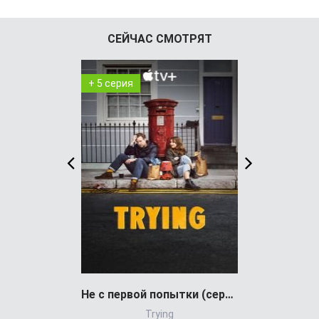
СЕЙЧАС СМОТРЯТ
+ 5 серия
+ 6 серия
Не с первой попытки (сериал)
Trying
Dark Si