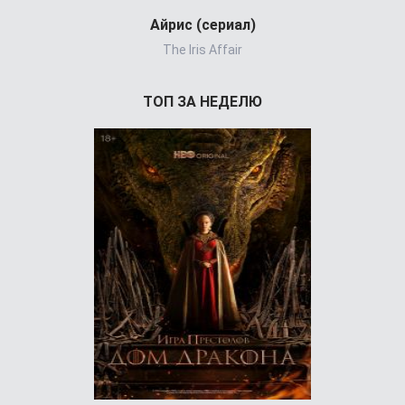
Айрис (сериал)
Холод
The Iris Affair
ТОП ЗА НЕДЕЛЮ