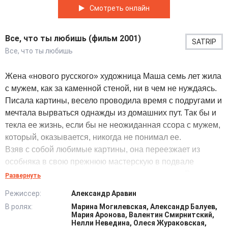
Смотреть онлайн
Все, что ты любишь (фильм 2001)
SATRIP
Все, что ты любишь
Жена «нового русского» художница Маша семь лет жила
с мужем, как за каменной стеной, ни в чем не нуждаясь.
Писала картины, весело проводила время с подругами и
мечтала вырваться однажды из домашних пут. Так бы и
текла ее жизнь, если бы не неожиданная ссора с мужем,
который, оказывается, никогда не понимал ее.
Взяв с собой любимые картины, она переезжает из
особняка в свою прежнюю мастерскую в подвале
многоэтажки и начинает строить жизнь заново. В этом же
Развернуть
доме живут ее лучшие подруги: Нина, работающая в
Режиссер:
Александр Аравин
дамском магазине, и актриса Виолетта. Однако выжить
В ролях:
Марина Могилевская, Александр Балуев,
без мужа оказывается намного сложнее, чем Маше
Мария Аронова, Валентин Смирнитский,
казалось поначалу... @Filmix.fan
Нелли Неведина, Олеся Жураковская,