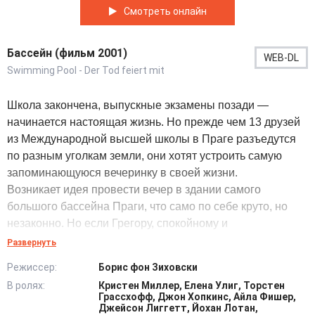
Смотреть онлайн
Бассейн (фильм 2001)
WEB-DL
Swimming Pool - Der Tod feiert mit
Школа закончена, выпускные экзамены позади —
начинается настоящая жизнь. Но прежде чем 13 друзей
из Международной высшей школы в Праге разъедутся
по разным уголкам земли, они хотят устроить самую
запоминающуюся вечеринку в своей жизни.
Возникает идея провести вечер в здании самого
большого бассейна Праги, что само по себе круто, но
незаконно. Но если Грегору, спокойному и
выдержанному лидеру компании, эта идея по душе,
Развернуть
никому и в голову не придет возражать.
Режиссер:
Борис фон Зиховски
Однако то, что должно было стать самой лучшей ночью
В ролях:
Кристен Миллер, Елена Улиг, Торстен
на свете, вскоре оборачивается кошмаром и
Грассхофф, Джон Хопкинс, Айла Фишер,
превращается в ожесточенную борьбу со смертью.
Джейсон Лиггетт, Йохан Лотан,