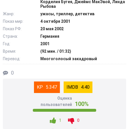
Корделия Бугея, Джеймс МакЭвой, Линда
Таинственный убийца в маске открывает на ребят охоту.
Рыбова
Паника растет, и постепенно они начинают понимать, что
Жанр:
ужасы, триллер, детектив
убийца — это один из них… @Filmix.fan
Показ мир:
4 октября 2001
Показ РФ:
20 мая 2002
Страна:
Германия
Год:
2001
Время:
(92 мин. / 01:32)
Перевод:
Многоголосый закадровый
0
5.347
4.40
Оценка
100%
пользователей
1
0